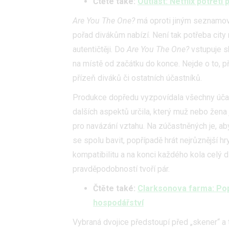
Čtěte také:
Outlast: Netflix potřetí 
Are You The One?
má oproti jiným seznamov
pořad divákům nabízí. Není tak potřeba cit
autentičtěji. Do
Are You The One?
vstupuje s
na místě od začátku do konce. Nejde o to, př
přízeň diváků či ostatních účastníků.
Produkce dopředu vyzpovídala všechny účast
dalších aspektů určila, který muž nebo žena
pro navázání vztahu. Na zúčastněných je, ab
se spolu bavit, popřípadě hrát nejrůznější hr
kompatibilitu a na konci každého kola celý d
pravděpodobností tvoří pár.
Čtěte také:
Clarksonova farma: Pop
hospodářství
Vybraná dvojice předstoupí před „skener“ a t