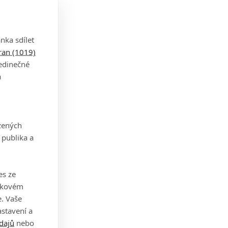
nka sdílet
tran (1019)
jedinečné
a
zených
 publika a
es ze
takovém
. Vaše
stavení a
dajů
nebo