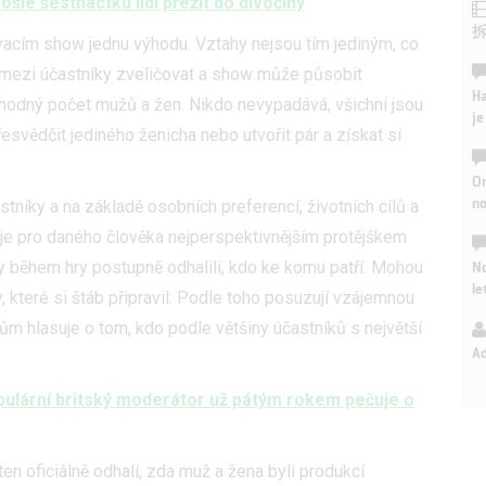
pošle šestnáctku lidí přežít do divočiny
acím show jednu výhodu. Vztahy nejsou tím jediným, co
y mezi účastníky zveličovat a show může působit
Ha
hodný počet mužů a žen. Nikdo nevypadává, všichni jsou
je
esvědčit jediného ženicha nebo utvořit pár a získat si
On
n
níky a na základě osobních preferencí, životních cílů a
 je pro daného člověka nejperspektivnějším protějškem
No
y během hry postupně odhalili, kdo ke komu patří. Mohou
le
y, které si štáb připravil. Podle toho posuzují vzájemnou
ům hlasuje o tom, kdo podle většiny účastníků s největší
A
ulární britský moderátor už pátým rokem pečuje o
en oficiálně odhalí, zda muž a žena byli produkcí