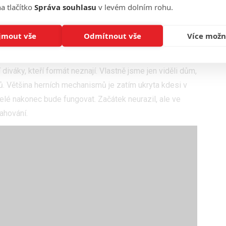
a tlačítko
Správa souhlasu
v levém dolním rohu.
a jaké úrovni primácké
Are You The One?
celkově bude. Z
jmout vše
Odmítnout vše
Více možn
lo. Moderátoři podali adekvátní výkon pro tento typ
 pravda, že chyběl wow efekt. Nejsem si příliš jistý, zda
diváky, kteří formát neznají. Vlastně jsme jen viděli dům,
ů. Většina herních mechanismů je zatím ukryta kdesi v
elé nakonec bude fungovat. Začátek neurazil, ale ve
ahování.