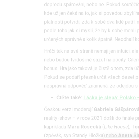
dopředu spárováni, nebo ne. Pokud soutěžící
kde už jen čeká na to, jak si povedou zbylí h
platností potvrdí, zda k sobě dva lidé patří,
podle toho jak si myslí, že by k sobě mohli p
určených správně a kolik špatně. Neodhalí ko
Hráči tak na své straně nemají jen intuici, a
nebo budou tvrdošíjně sázet na pocity. Cílem
bonus. Hra jako taková je čistě o tom, zda ú
Pokud se podaří přesně určit všech deset pá
nesprávná odpověď znamená, že odejdou s 
Čtěte také:
Láska je slepá: Polsko
Českou verzi moderují
Gabriela Gášpárov
reality-show – v roce 2021 došli do finále 
kupříkladu
Maru Rosecká
(
Like House
),
To
(zpěvák, syn Standy Hložka) nebo
Aneta Š