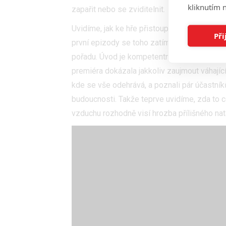
kliknutím n
zapařit nebo se zviditelnit.
Uvidíme, jak ke hře přistoupí čeští hráči a n
Při
první epizody se toho zatím moc vyčíst neda
pořadu. Úvod je kompetentně natočený, ale je
premiéra dokázala jakkoliv zaujmout váhající 
kde se vše odehrává, a poznali pár účastník
budoucnosti. Takže teprve uvidíme, zda to c
vzduchu rozhodně visí hrozba přílišného nat