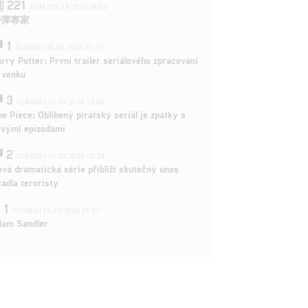
221
FILM | 22.04.2026 08:53
拆彈專家
1
ČLÁNEK | 26.03.2026 15:15
rry Potter: První trailer seriálového zpracování
 venku
3
ČLÁNEK | 15.03.2026 14:56
e Piece: Oblíbený pirátský seriál je zpátky s
ovými epizodami
2
ČLÁNEK | 15.03.2026 13:24
vá dramatická série přiblíží skutečný únos
tadla teroristy
1
OSOBA | 15.02.2026 21:37
dam Sandler