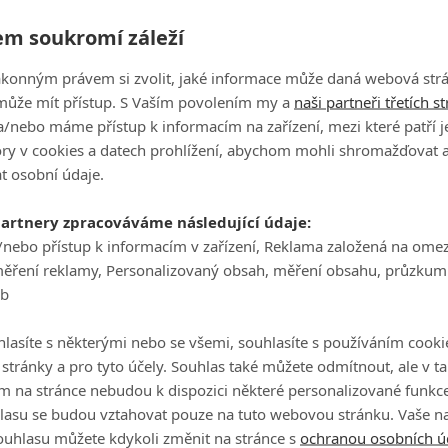
+
každý den
od pondělí do čtvrtka
, což bohužel
m soukromí záleží
 to bohužel často české verze reality-show dělají. To,
ákonným právem si zvolit, jaké informace může daná webová strá
od, u nás zřejmě můžeme očekávat ve čtyřech desítkách.
může mít přístup. S Vaším povolením my a
naši partneři třetích s
erze dokázaly jednu sérii natáhnout na dvacet, ale třeba
/nebo máme přístup k informacím na zařízení, mezi které patří 
nabídne s dvoudenním odstupem nové díly také
tory v cookies a datech prohlížení, abychom mohli shromažďovat 
t osobní údaje.
t od třetí série
partnery zpracováváme následující údaje:
pojených státech a postupně se rozšířil na řadu dalších
/nebo přístup k informacím v zařízení, Reklama založená na ome
měření reklamy, Personalizovaný obsah, měření obsahu, průzkum
ůvodní americká verze byla hodně bulvární, vulgární a
eb
ství alkoholu, často docházelo k vyhroceným hrátkám a
ci fyzicky vrhli a produkce je musela odtrhnout. Ve vile
lasíte s některými nebo se všemi, souhlasíte s používáním cooki
ostupná kdykoliv a komukoliv). Někteří hráči se upřímně
o stránky a pro tyto účely. Souhlas také můžete odmítnout, ale v 
tatní jim to komplikovali. Část osazenstva se chtěla
m na stránce nebudou k dispozici některé personalizované funkce
a čas jen spolu a odmítala ostatním pomoct s hledáním
lasu se budou vztahovat pouze na tuto webovou stránku. Vaše na
ouhlasu můžete kdykoli změnit na stránce s
ochranou osobních ú
, kterým byla hra ukradená a prostě si chtěli zadarmo