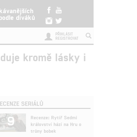
kávanějších
 podle diváků
PŘIHLÁSIT
REGISTROVAT
duje kromě lásky i
ECENZE SERIÁLŮ
9
Recenze: Rytíř Sedmi
království hází na Hru o
trůny bobek