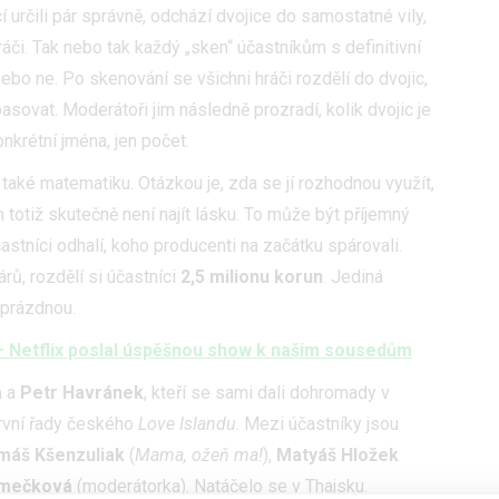
 určili pár správně, odchází dvojice do samostatné vily,
ráči. Tak nebo tak každý „sken“ účastníkům s definitivní
 nebo ne. Po skenování se všichni hráči rozdělí do dvojic,
asovat. Moderátoři jim následně prozradí, kolik dvojic je
nkrétní jména, jen počet.
le také matematiku. Otázkou je, zda se jí rozhodnou využít,
 totiž skutečně není najít lásku. To může být příjemný
častníci odhalí, koho producenti na začátku spárovali.
rů, rozdělí si účastníci
2,5 milionu korun
. Jediná
prázdnou.
 – Netflix poslal úspěšnou show k našim sousedům
á
a
Petr Havránek
, kteří se sami dali dohromady v
první řady českého
Love Islandu
. Mezi účastníky jsou
máš Kšenzuliak
(
Mama, ožeň ma!
),
Matyáš Hložek
imečková
(moderátorka). Natáčelo se v Thajsku.