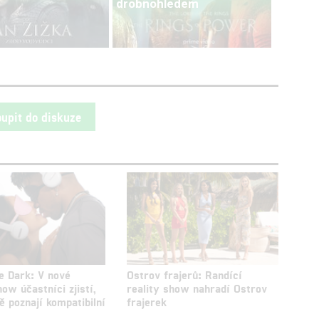
drobnohledem
oupit do diskuze
he Dark: V nové
Ostrov frajerů: Randící
how účastníci zjistí,
reality show nahradí Ostrov
 poznají kompatibilní
frajerek