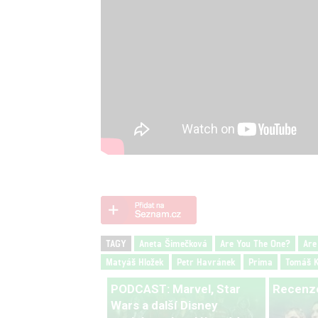
TAGY
Aneta Šimečková
Are You The One?
Are
Matyáš Hložek
Petr Havránek
Prima
Tomáš K
PODCAST: Marvel, Star
Recenze
Wars a další Disney