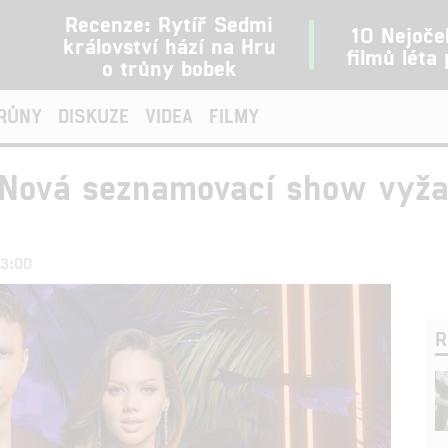
Recenze: Rytíř Sedmi
10 Nejoče
království hází na Hru
filmů léta
o trůny bobek
TRŮNY
DISKUZE
VIDEA
FILMY
 Nová seznamovací show vyža
23:00
R