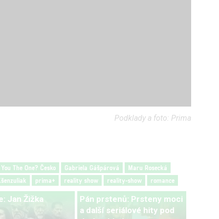
Podklady a foto: Prima
 You The One? Česko
Gabriela Gášpárová
Maru Rosecká
šenzuliak
prima+
reality show
reality-show
romance
: Jan Žižka
Pán prstenů: Prsteny moci
a další seriálové hity pod