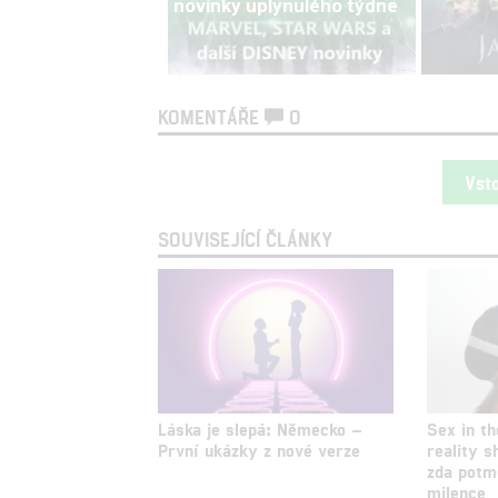
novinky uplynulého týdne
KOMENTÁŘE
0
Vst
SOUVISEJÍCÍ ČLÁNKY
Láska je slepá: Německo –
Sex in t
První ukázky z nové verze
reality s
zda potmě
milence