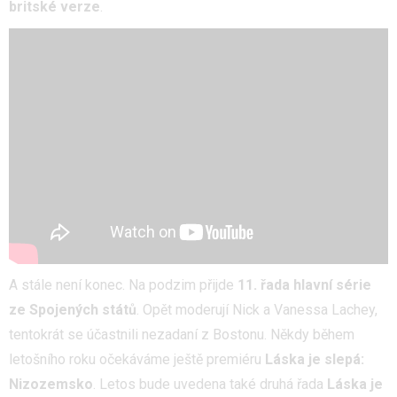
britské verze
.
A stále není konec. Na podzim přijde
11. řada hlavní série
ze Spojených států
. Opět moderují Nick a Vanessa Lachey,
tentokrát se účastnili nezadaní z Bostonu. Někdy během
letošního roku očekáváme ještě premiéru
Láska je slepá:
Nizozem
sko
. Letos bude uvedena také druhá řada
Láska je