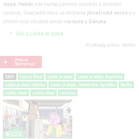
slepá: Habibi
, kde hledají partnery účastníci z Blízkého
východu. Snad ještě letos se dočkáme
jihoafrické verze
a v
příštím roce oficiálně dorazí
varianta z Dánska
.
Vše o Láska je slepá
Podklady a foto: Netflix
TAGY
Love Is Blind
Láska je slepá
Láska je slepá: Argentina
Láska je slepá: Dánsko
Láska je slepá: Jihoafrická republika
Netflix
reality show
reality-show
romance