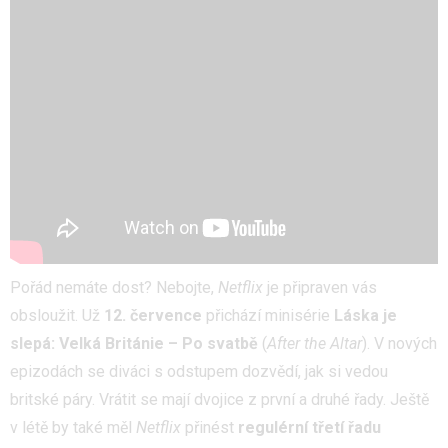
Pořád nemáte dost? Nebojte,
Netflix
je připraven vás
obsloužit. Už
12. července
přichází minisérie
Láska je
slepá: Velká Británie – Po svatbě
(
After the Altar
). V nových
epizodách se diváci s odstupem dozvědí, jak si vedou
britské páry. Vrátit se mají dvojice z první a druhé řady. Ještě
v létě by také měl
Netflix
přinést
regulérní třetí řadu