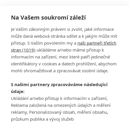
Na Vašem soukromí záleží
Je Vaším zákonným právem si zvolit, jaké informace
může daná webová stránka sdílet a k jakým může mít
přístup. S Vaším povolením my a
naši partneři třetích
stran (1019)
ukládáme a/nebo máme přístup k
informacím na zařízení, mezi které patří jedinečné
DISKUZE
PŘIHLÁSIT
identifikátory v cookies a datech prohlížení, abychom
REGISTROVAT
mohli shromažďovat a zpracovávat osobní údaje.
Šéfredaktorkou webu je
Petr Slavík
, e-mail
serialy@fandimefilmu.cz
S našimi partnery zpracováváme následující
údaje:
Máte-li zájem o inzerci na našem webu napište nám na e-mail
Ukládání a/nebo přístup k informacím v zařízení,
studio@koncal.com
Reklama založená na omezených údajích a měření
Ochrana osobních údajů
|
Zásady používání cookies
|
Pravidla webu
|
reklamy, Personalizovaný obsah, měření obsahu,
Upravit nastavení soukromí
průzkum publika a vývoj služeb