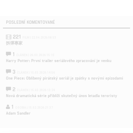
POSLEDNÍ KOMENTOVANÉ
221
FILM | 22.04.2026 08:53
拆彈專家
1
ČLÁNEK | 26.03.2026 15:15
Harry Potter: První trailer seriálového zpracování je venku
3
ČLÁNEK | 15.03.2026 14:56
One Piece: Oblíbený pirátský seriál je zpátky s novými epizodami
2
ČLÁNEK | 15.03.2026 13:24
Nová dramatická série přiblíží skutečný únos letadla teroristy
1
OSOBA | 15.02.2026 21:37
Adam Sandler