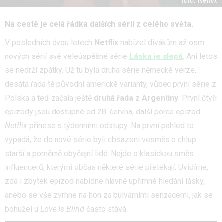
Netflix
Na cestě je celá řádka dalších sérií z celého světa.
V posledních dvou letech
Netflix
nabízel divákům až osm
nových sérií své veleúspěšné série
Láska je slepá
. Ani letos
se nedrží zpátky. Už tu byla druhá série německé verze,
desátá řada té původní americké varianty, vůbec první série z
Polska a teď začala ještě
druhá řada z Argentiny
. První čtyři
epizody jsou dostupné od 28. června, další porce epizod
Netflix
přinese s týdenními odstupy. Na první pohled to
vypadá, že do nové série byli obsazeni vesměs o chlup
starší a poměrně obyčejní lidé. Nejde o klasickou směs
influencerů, kterými občas některé série přetékají. Uvidíme,
zda i zbytek epizod nabídne hlavně upřímné hledání lásky,
anebo se vše zvrhne na hon za bulvárními senzacemi, jak se
bohužel u
Love Is Blind
často stává.