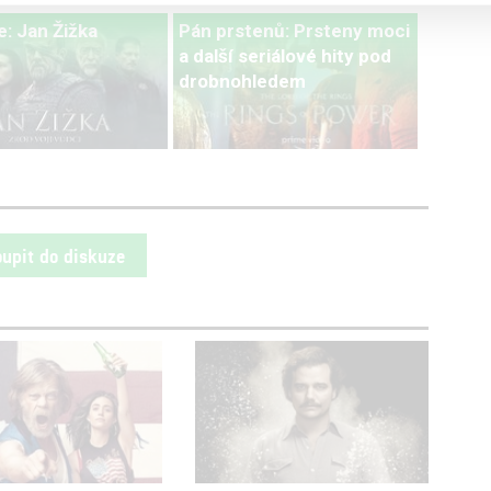
: Jan Žižka
Pán prstenů: Prsteny moci
a další seriálové hity pod
drobnohledem
oupit do diskuze