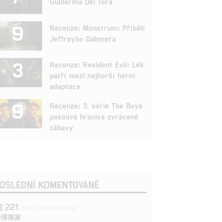
Guillerma Del Tora
9
Recenze: Monstrum: Příběh
Jeffreyho Dahmera
3
Recenze: Resident Evil: Lék
patří mezi nejhorší herní
adaptace
9
Recenze: 3. série The Boys
posouvá hranice zvrácené
zábavy
OSLEDNÍ KOMENTOVANÉ
221
FILM | 22.04.2026 08:53
拆彈專家