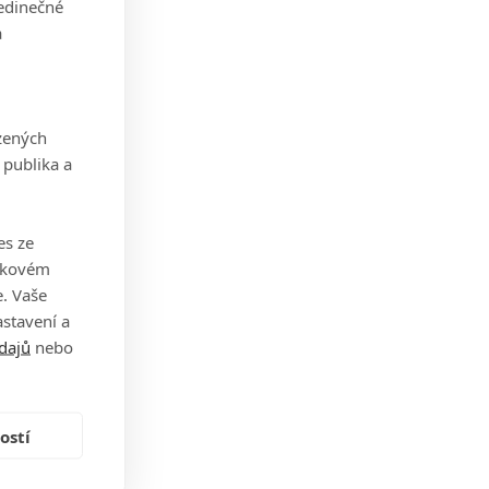
jedinečné
a
zených
 publika a
es ze
takovém
. Vaše
stavení a
dajů
nebo
ostí