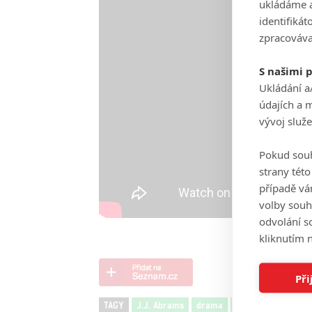
ukládáme a
identifiká
zpracováva
S našimi 
Ukládání a
údajích a 
vývoj služ
Pokud souh
strany tét
případě vá
volby souh
odvolání s
kliknutím n
Při
TAGY
J.J. Abrams
drama
Meryl Streep
The