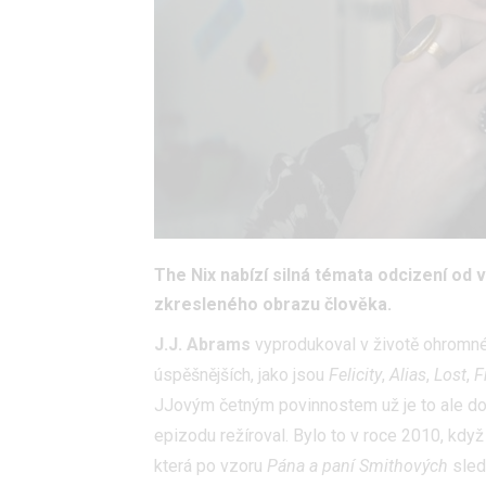
The Nix nabízí silná témata odcizení od v
zkresleného obrazu člověka.
J.J. Abrams
vyprodukoval v životě ohromné 
úspěšnějších, jako jsou
Felicity
,
Alias
,
Lost
,
F
JJovým četným povinnostem už je to ale doc
epizodu režíroval. Bylo to v roce 2010, kdy
která po vzoru
Pána a paní Smithových
sled