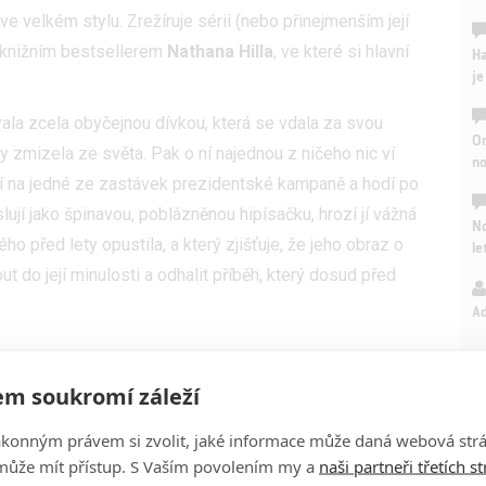
e velkém stylu. Zrežíruje sérii (nebo přinejmenším její
 knižním bestsellerem
Nathana Hilla
, ve které si hlavní
Ha
je
vala zcela obyčejnou dívkou, která se vdala za svou
On
y zmizela ze světa. Pak o ní najednou z ničeho nic ví
n
ví na jedné ze zastávek prezidentské kampaně a hodí po
ují jako špinavou, poblázněnou hipísačku, hrozí jí vážná
No
ého před lety opustila, a který zjišťuje, že jeho obraz o
le
 do její minulosti a odhalit příběh, který dosud před
A
m soukromí záleží
ákonným právem si zvolit, jaké informace může daná webová strá
může mít přístup. S Vaším povolením my a
naši partneři třetích s