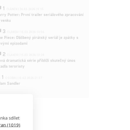
1
ČLÁNEK | 26.03.2026 15:15
rry Potter: První trailer seriálového zpracování
 venku
3
ČLÁNEK | 15.03.2026 14:56
e Piece: Oblíbený pirátský seriál je zpátky s
ovými epizodami
2
ČLÁNEK | 15.03.2026 13:24
vá dramatická série přiblíží skutečný únos
tadla teroristy
1
OSOBA | 15.02.2026 21:37
dam Sandler
nka sdílet
tran (1019)