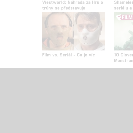
Westworld: Náhrada za Hru o
Shameles
trůny se představuje
seriálu a
Film vs. Seriál - Co je víc
10 Clover
Monstrum