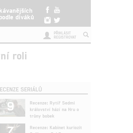
kávanějších
 podle diváků
PŘIHLÁSIT
REGISTROVAT
ní roli
ECENZE SERIÁLŮ
9
Recenze: Rytíř Sedmi
království hází na Hru o
trůny bobek
7
Recenze: Kabinet kuriozit