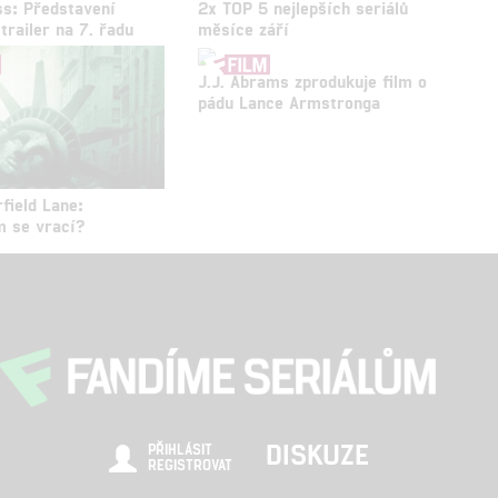
s: Představení
2x TOP 5 nejlepších seriálů
 trailer na 7. řadu
měsíce září
J.J. Abrams zprodukuje film o
pádu Lance Armstronga
field Lane:
 se vrací?
DISKUZE
PŘIHLÁSIT
REGISTROVAT