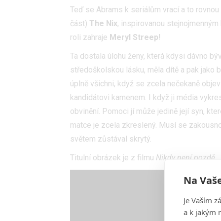
Teď se Abrams k seriálům vrací a to rovnou v
část)
The Nix
, inspirovanou stejnojmenným
roli zahraje
Meryl Streep
!
Ta dostala úlohu ženy, která kdysi dávno bý
středoškolskou lásku, měla dítě a pak jako b
úplně všichni, když se zcela nečekaně obje
kandidátovi kamenem. I když ji média vykresl
obvinění. Pomoci jí může jedině její syn, kter
matce je zcela zkreslený. Musí se zakousnout
světem zůstával skrytý.
Titulní obrázek je z filmu
Nikdy není pozdě
.
Na Vaše
Je Vaším z
a k jakým 