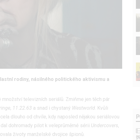
lastní rodiny, násilného politického aktivismu a
množství televizních seriálů. Zmiňme jen těch pár
ringe
,
11.22.63
a snad i chystaný
Westworld
. Kvůli
P
ela dlouho od chvíle, kdy naposled nějakou seriálovou
ž dal dohromady pilot k veleprůměrné sérii
Undercovers
,
ovala životy manželské dvojice špionů.