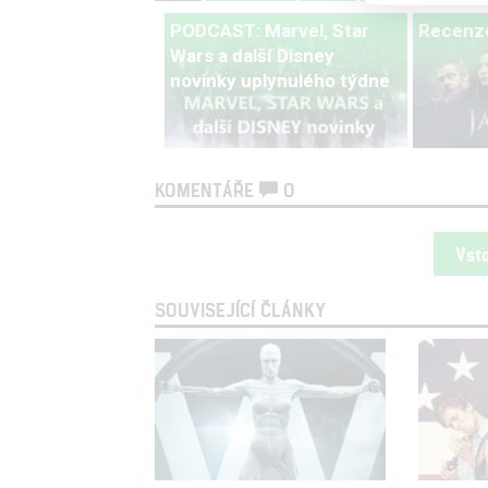
PODCAST: Marvel, Star
Recenze
Wars a další Disney
novinky uplynulého týdne
KOMENTÁŘE
0
Vst
SOUVISEJÍCÍ ČLÁNKY