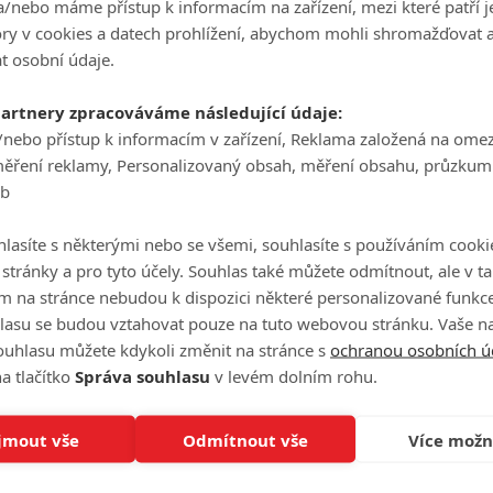
/nebo máme přístup k informacím na zařízení, mezi které patří 
tory v cookies a datech prohlížení, abychom mohli shromažďovat 
t osobní údaje.
partnery zpracováváme následující údaje:
/nebo přístup k informacím v zařízení, Reklama založená na ome
měření reklamy, Personalizovaný obsah, měření obsahu, průzkum
eb
lasíte s některými nebo se všemi, souhlasíte s používáním cooki
o stránky a pro tyto účely. Souhlas také můžete odmítnout, ale v 
m na stránce nebudou k dispozici některé personalizované funkce
lasu se budou vztahovat pouze na tuto webovou stránku. Vaše na
ouhlasu můžete kdykoli změnit na stránce s
ochranou osobních ú
Zdroj:
Slashfilm
a tlačítko
Správa souhlasu
v levém dolním rohu.
jmout vše
Odmítnout vše
Více možn
 Nix
Nathan Hill