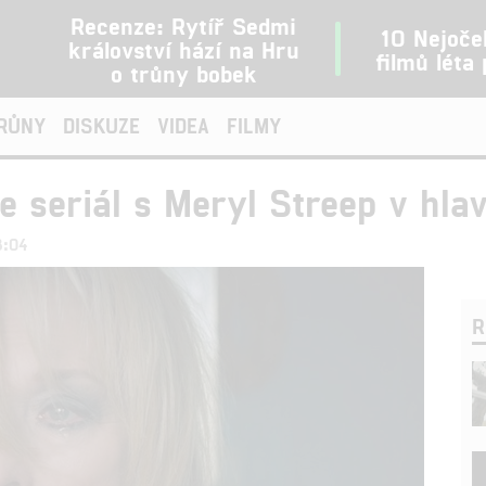
Recenze: Rytíř Sedmi
10 Nejoče
království hází na Hru
filmů léta
o trůny bobek
TRŮNY
DISKUZE
VIDEA
FILMY
e seriál s Meryl Streep v hlav
8:04
R