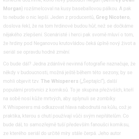
Morgan
) rozšmelcoval na kusy baseballovou pálkou. A pak
to nebude o nic lepší. Jeden z producentů,
Greg Nicotero
,
doslova řekl, že na tom hrdinové budou hůř, než se dočkáme
nějakého zlepšení. Scenáristé i herci pak svorně mluví o tom,
že hrdiny pod Neganovou krutovládou čeká úplně nový život a
seriál se opravdu hodně změní.
Co bude dál? Jedna zdánlivě nevinná fotografie naznačuje, že
někdy v budoucnosti, možná ještě během této sezony, by se
mohli objevit tzv.
The Whisperers
(„Šeptající“), další
populární protivníci z komiksů. To je skupina přeživších, kteří
na sobě nosí kůže mrtvých, aby splynuli se zombíky.
K Whisperers má odkazovat hlava nabodnutá na kůlu, což je
praktika, kterou s chutí používají vůči svým nepřátelům. Co
bude dál, to samozřejmě tuší především fanoušci komiksu,
ze kterého seriál do určité míry stále čerpá. Jeho autor