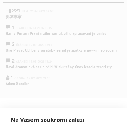
221
FILM | 22.04.2026 08:53
拆彈專家
1
ČLÁNEK | 26.03.2026 15:15
Harry Potter: První trailer seriálového zpracování je venku
3
ČLÁNEK | 15.03.2026 14:56
One Piece: Oblíbený pirátský seriál je zpátky s novými epizodami
2
ČLÁNEK | 15.03.2026 13:24
Nová dramatická série přiblíží skutečný únos letadla teroristy
1
OSOBA | 15.02.2026 21:37
Adam Sandler
Na Vašem soukromí záleží