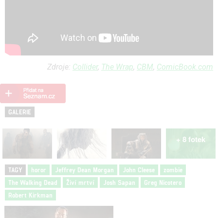
Zdroje:
Collider
,
The Wrap
,
CBM
,
ComicBook.com
GALERIE
+ 8 fotek
TAGY
horor
Jeffrey Dean Morgan
John Cleese
zombie
The Walking Dead
Živí mrtví
Josh Sapan
Greg Nicotero
Robert Kirkman