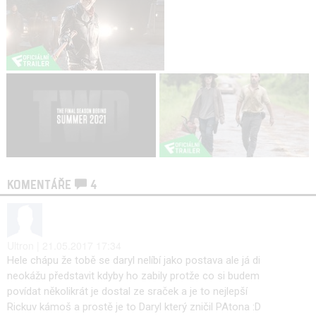
KOMENTÁŘE
4
Ultron | 21.05.2017 17:34
Hele chápu že tobě se daryl nelíbí jako postava ale já di
neokážu představit kdyby ho zabily protže co si budem
povídat několikrát je dostal ze sraček a je to nejlepší
Rickuv kámoš a prostě je to Daryl který zničil PAtona :D