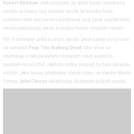
Robert Kirkman
však prozradil, že úplný konec komiksu a
seriálu se budou lišit, protože doufá, že komiks bude
vycházet déle než seriál a předčasně svůj závěr scenáristům
seriálu neprozradí, takže si budou muset vymyslet vlastní.
PS: V dohledné době bychom neměli čekat žádný cross-over
se seriálem
Fear The Walking Dead
. Obě show se
odehrávají s několikaletým odstupem, navíc každá na
opačném konci USA. Jakkoliv hrdiny propojit by bylo opravdu
složité. Jako bonus přidáváme vtipné video, ve kterém Monty
Python
John Cleese
rekapituluje dosavadní průběh seriálu: