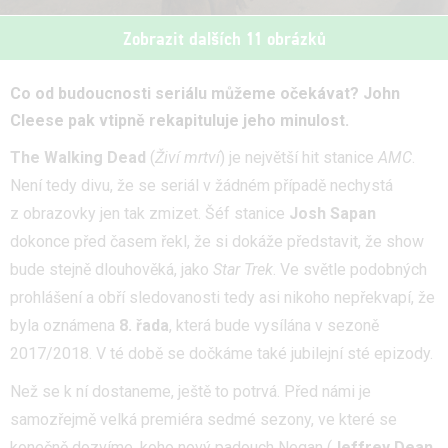
Zobrazit dalších 11 obrázků
Co od budoucnosti seriálu můžeme očekávat? John
Cleese pak vtipně rekapituluje jeho minulost.
The Walking Dead
(
Živí mrtví
) je největší hit stanice
AMC
.
Není tedy divu, že se seriál v žádném případě nechystá
z obrazovky jen tak zmizet. Šéf stanice
Josh Sapan
dokonce před časem řekl, že si dokáže představit, že show
bude stejně dlouhověká, jako
Star Trek
. Ve světle podobných
prohlášení a obří sledovanosti tedy asi nikoho nepřekvapí, že
byla oznámena
8. řada
, která bude vysílána v sezoně
2017/2018. V té době se dočkáme také jubilejní sté epizody.
Než se k ní dostaneme, ještě to potrvá. Před námi je
samozřejmě velká premiéra sedmé sezony, ve které se
konečně dozvíme, koho nový padouch Negan (
Jeffrey Dean