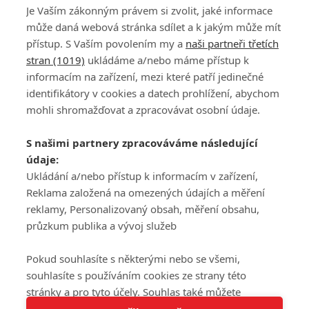
Je Vaším zákonným právem si zvolit, jaké informace
může daná webová stránka sdílet a k jakým může mít
přístup. S Vaším povolením my a
naši partneři třetích
stran (1019)
ukládáme a/nebo máme přístup k
informacím na zařízení, mezi které patří jedinečné
DISKUZE
PŘIHLÁSIT
identifikátory v cookies a datech prohlížení, abychom
REGISTROVAT
mohli shromažďovat a zpracovávat osobní údaje.
Šéfredaktorkou webu je
Petr Slavík
, e-mail
serialy@fandimefilmu.cz
S našimi partnery zpracováváme následující
údaje:
Máte-li zájem o inzerci na našem webu napište nám na e-mail
studio@koncal.com
Ukládání a/nebo přístup k informacím v zařízení,
Reklama založená na omezených údajích a měření
Ochrana osobních údajů
|
Zásady používání cookies
|
Pravidla webu
|
reklamy, Personalizovaný obsah, měření obsahu,
Upravit nastavení soukromí
průzkum publika a vývoj služeb
Pokud souhlasíte s některými nebo se všemi,
souhlasíte s používáním cookies ze strany této
stránky a pro tyto účely. Souhlas také můžete
Tato stránka používá soubory cookies.
odmítnout, ale v takovém případě vám na stránce