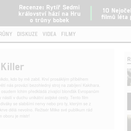
Recenze: Rytíř Sedmi
10 Nejoče
království hází na Hru
filmů léta
o trůny bobek
TRŮNY
DISKUZE
VIDEA
FILMY
R
 Killer
nikdo, kdo by mě zabil. Krví prosáklým příběhem
tí nás provází bezohledný stroj na zabíjení Kakihara.
 osudem Ichim předkládá zívající blonďák Evropanům
násilí v duchu unikátní asijské cesty. Tento film
diváky se slabšími nervy nebo pro ty, kterým se z
krve dělá nevolno. Režisér Miike své publikum rád
m oboru je mistr!