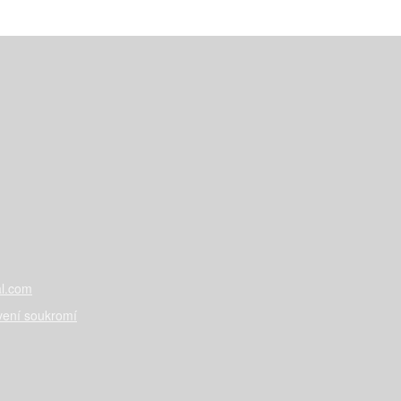
l.com
vení soukromí