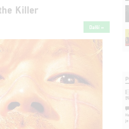
the Killer
Další »
P
Ha
je