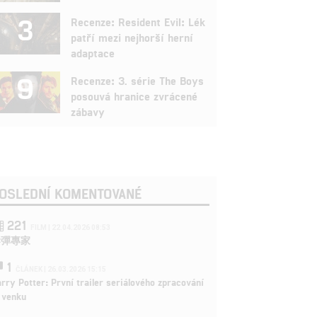
3
Recenze: Resident Evil: Lék
patří mezi nejhorší herní
adaptace
9
Recenze: 3. série The Boys
posouvá hranice zvrácené
zábavy
OSLEDNÍ KOMENTOVANÉ
221
FILM | 22.04.2026 08:53
拆彈專家
1
ČLÁNEK | 26.03.2026 15:15
rry Potter: První trailer seriálového zpracování
 venku