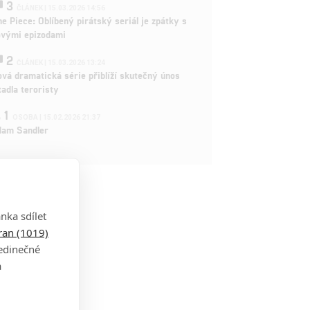
3
ČLÁNEK | 15.03.2026 14:56
e Piece: Oblíbený pirátský seriál je zpátky s
ovými epizodami
2
ČLÁNEK | 15.03.2026 13:24
vá dramatická série přiblíží skutečný únos
tadla teroristy
1
OSOBA | 15.02.2026 21:37
dam Sandler
nka sdílet
tran (1019)
jedinečné
a