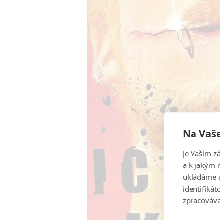
Na Vaše
Je Vaším z
a k jakým 
ukládáme a
identifiká
zpracováva