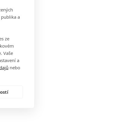
zených
 publika a
es ze
takovém
. Vaše
stavení a
dajů
nebo
ostí