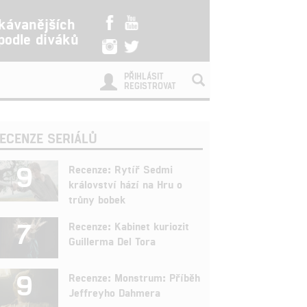
kávanějších
 podle diváků
PŘIHLÁSIT
REGISTROVAT
ECENZE SERIÁLŮ
9
Recenze: Rytíř Sedmi
království hází na Hru o
trůny bobek
7
Recenze: Kabinet kuriozit
Guillerma Del Tora
9
Recenze: Monstrum: Příběh
Jeffreyho Dahmera