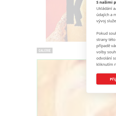
S našimi 
Ukládání a
údajích a 
vývoj služ
Pokud souh
strany tét
případě vá
GALERIE
volby souh
odvolání s
kliknutím n
Při