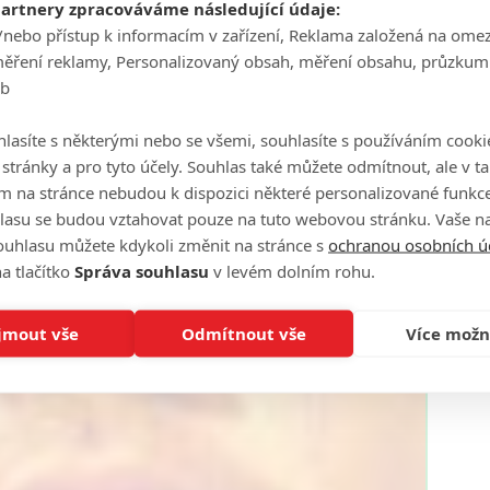
partnery zpracováváme následující údaje:
/nebo přístup k informacím v zařízení, Reklama založená na ome
měření reklamy, Personalizovaný obsah, měření obsahu, průzkum
eb
lasíte s některými nebo se všemi, souhlasíte s používáním cooki
o stránky a pro tyto účely. Souhlas také můžete odmítnout, ale v 
m na stránce nebudou k dispozici některé personalizované funkce
lasu se budou vztahovat pouze na tuto webovou stránku. Vaše na
ouhlasu můžete kdykoli změnit na stránce s
ochranou osobních ú
a tlačítko
Správa souhlasu
v levém dolním rohu.
jmout vše
Odmítnout vše
Více možn