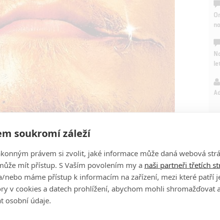
On
n
No
le
A
m soukromí záleží
ákonným právem si zvolit, jaké informace může daná webová strá
může mít přístup. S Vaším povolením my a
naši partneři třetích s
/nebo máme přístup k informacím na zařízení, mezi které patří 
tory v cookies a datech prohlížení, abychom mohli shromažďovat 
t osobní údaje.