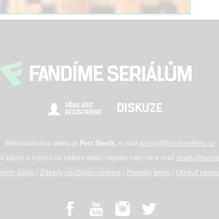
DISKUZE
PŘIHLÁSIT
REGISTROVAT
Šéfredaktorkou webu je
Petr Slavík
, e-mail
serialy@fandimefilmu.cz
li zájem o inzerci na našem webu napište nám na e-mail
studio@konca
ních údajů
|
Zásady používání cookies
|
Pravidla webu
|
Upravit nasta