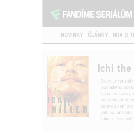
NOVINKY
ČLÁNKY
HRA O 
Ichi the
Sakra...nezůstal 
japonského podsvě
Na cestě za svým
neortodoxní druhy 
opravdu není pro 
většího množství 
šokuje - a ve své