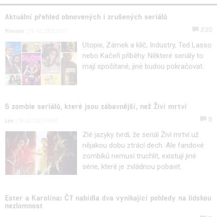
Aktuální přehled obnovených i zrušených seriálů
230
filmsim
| 29.12.2020 19:37
Utopie, Zámek a klíč, Industry, Ted Lasso
nebo Kačeří příběhy. Některé seriály to
mají spočítané, jiné budou pokračovat.
5 zombie seriálů, které jsou zábavnější, než Živí mrtví
9
Lee
| 18.03.2020 16:40
Zlé jazyky tvrdí, že seriál Živí mrtví už
nějakou dobu ztrácí dech. Ale fandové
zombíků nemusí truchlit, existují jiné
série, které je zvládnou pobavit.
Ester a Karolína: ČT nabídla dva vynikající pohledy na lidskou
nezlomnost