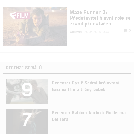
Maze Runner 3:
Představitel hlavní role se
zranil při natáčení
2
Anarvin
| 20.03.2016 10:33
RECENZE SERIÁLŮ
9
Recenze: Rytíř Sedmi království
hází na Hru o trůny bobek
7
Recenze: Kabinet kuriozit Guillerma
Del Tora