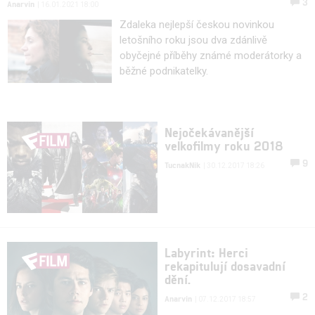
3
Anarvin
| 16.01.2021 18:00
Zdaleka nejlepší českou novinkou
letošního roku jsou dva zdánlivě
obyčejné příběhy známé moderátorky a
běžné podnikatelky.
Nejočekávanější
velkofilmy roku 2018
9
TucnakNik
| 30.12.2017 18:26
Labyrint: Herci
rekapitulují dosavadní
dění.
2
Anarvin
| 07.12.2017 18:57