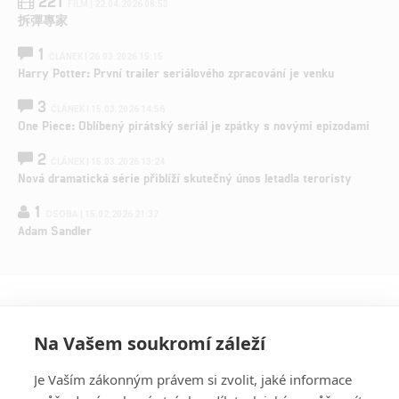
221
FILM | 22.04.2026 08:53
拆彈專家
1
ČLÁNEK | 26.03.2026 15:15
Harry Potter: První trailer seriálového zpracování je venku
3
ČLÁNEK | 15.03.2026 14:56
One Piece: Oblíbený pirátský seriál je zpátky s novými epizodami
2
ČLÁNEK | 15.03.2026 13:24
Nová dramatická série přiblíží skutečný únos letadla teroristy
1
OSOBA | 15.02.2026 21:37
Adam Sandler
Na Vašem soukromí záleží
Je Vaším zákonným právem si zvolit, jaké informace