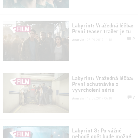
Labyrint: Vražedná léčba:
První teaser trailer je tu
2
Anarvin
| 25.09.2017 11:18
Labyrint: Vražedná léčba:
První ochutnávka z
vyvrcholení série
7
Anarvin
| 12.05.2017 06:18
Labyrint 3: Po vážné
nehodě opět bude možné