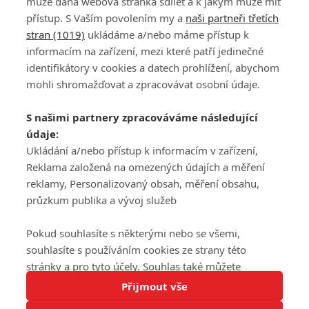
může daná webová stránka sdílet a k jakým může mít
přístup. S Vaším povolením my a
naši partneři třetích
stran (1019)
ukládáme a/nebo máme přístup k
informacím na zařízení, mezi které patří jedinečné
DISKUZE
PŘIHLÁSIT
identifikátory v cookies a datech prohlížení, abychom
REGISTROVAT
mohli shromažďovat a zpracovávat osobní údaje.
Šéfredaktorkou webu je
Petr Slavík
, e-mail
serialy@fandimefilmu.cz
S našimi partnery zpracováváme následující
údaje:
Máte-li zájem o inzerci na našem webu napište nám na e-mail
Ukládání a/nebo přístup k informacím v zařízení,
studio@koncal.com
Reklama založená na omezených údajích a měření
Ochrana osobních údajů
|
Zásady používání cookies
|
Pravidla webu
|
reklamy, Personalizovaný obsah, měření obsahu,
Upravit nastavení soukromí
průzkum publika a vývoj služeb
Pokud souhlasíte s některými nebo se všemi,
souhlasíte s používáním cookies ze strany této
stránky a pro tyto účely. Souhlas také můžete
Tato stránka používá soubory cookies.
odmítnout, ale v takovém případě vám na stránce
Přijmout vše
© 2016 – 2026 FandimeSerialum.cz / All rights reserved /
Více informací
nebudou k dispozici některé personalizované funkce.
Provozovatel webu je Koncal studio s.r.o.