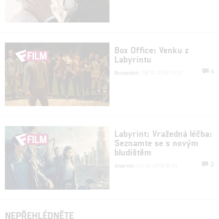
Box Office: Venku z
Labyrintu
4
Brousitch
| 28.01.2018 19:27
Labyrint: Vražedná léčba:
Seznamte se s novým
bludištěm
3
Anarvin
| 12.01.2018 09:01
NEPŘEHLÉDNĚTE