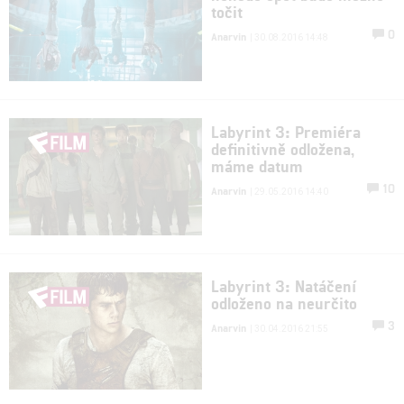
točit
0
Anarvin
| 30.08.2016 14:48
Labyrint 3: Premiéra
definitivně odložena,
máme datum
10
Anarvin
| 29.05.2016 14:40
Labyrint 3: Natáčení
odloženo na neurčito
3
Anarvin
| 30.04.2016 21:55