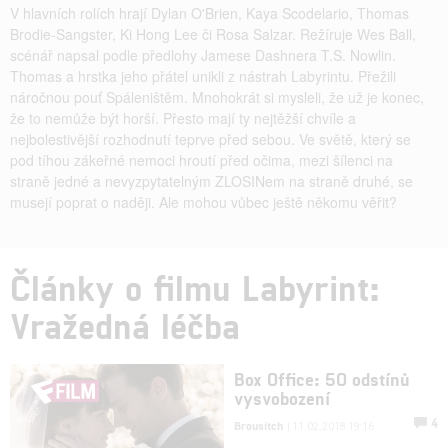
V hlavních rolích hrají Dylan O'Brien, Kaya Scodelario, Thomas
Brodie-Sangster, Ki Hong Lee či Rosa Salzar. Režíruje Wes Ball,
scénář napsal podle předlohy Jamese Dashnera T.S. Nowlin.
Thomas a hrstka jeho přátel unikli z nástrah Labyrintu. Přežili
náročnou pouť Spáleništěm. Mnohokrát si mysleli, že už je konec,
že to nemůže být horší. Přesto mají ty nejtěžší chvíle a
nejbolestivější rozhodnutí teprve před sebou. Ve světě, který se
pod tíhou zákeřné nemoci hroutí před očima, mezi šílenci na
straně jedné a nevyzpytatelným ZLOSINem na straně druhé, se
musejí poprat o naději. Ale mohou vůbec ještě někomu věřit?
Články o filmu Labyrint:
Vražedná léčba
Box Office: 50 odstínů
vysvobození
4
Brousitch
| 11.02.2018 19:16