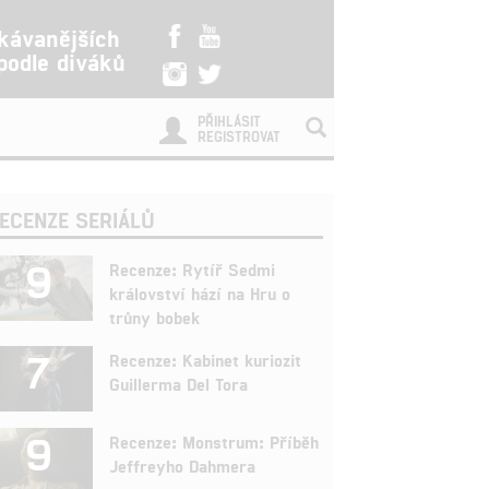
kávanějších
 podle diváků
PŘIHLÁSIT
REGISTROVAT
ECENZE SERIÁLŮ
9
Recenze: Rytíř Sedmi
království hází na Hru o
trůny bobek
7
Recenze: Kabinet kuriozit
Guillerma Del Tora
9
Recenze: Monstrum: Příběh
Jeffreyho Dahmera