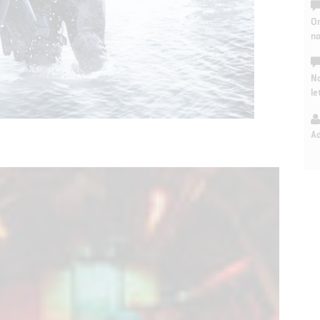
On
n
No
le
A