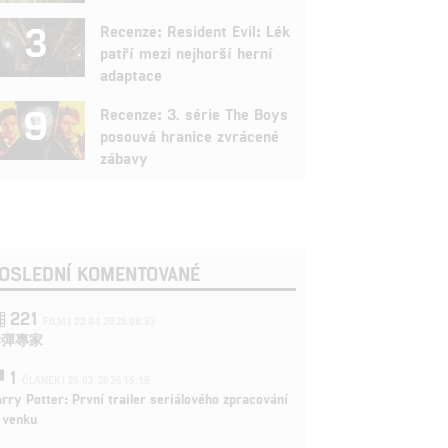
3
Recenze: Resident Evil: Lék
patří mezi nejhorší herní
adaptace
9
Recenze: 3. série The Boys
posouvá hranice zvrácené
zábavy
OSLEDNÍ KOMENTOVANÉ
221
FILM | 22.04.2026 08:53
拆彈專家
1
ČLÁNEK | 26.03.2026 15:15
rry Potter: První trailer seriálového zpracování
 venku