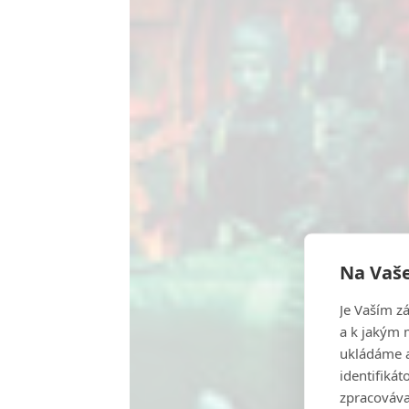
Na Vaše
Je Vaším z
a k jakým 
ukládáme a
identifiká
zpracováva