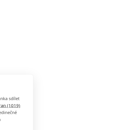
nka sdílet
tran (1019)
jedinečné
a