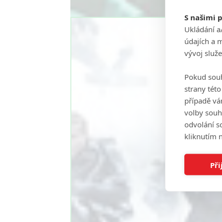
S našimi 
Ukládání a
údajích a 
vývoj služ
Pokud souh
strany tét
případě vá
volby souh
odvolání s
kliknutím n
Při