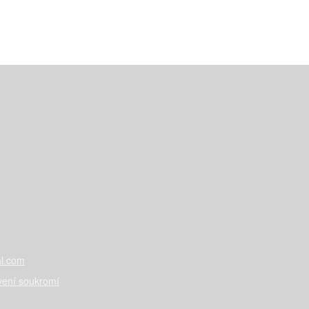
l.com
vení soukromí