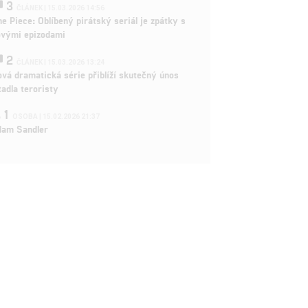
3
ČLÁNEK | 15.03.2026 14:56
e Piece: Oblíbený pirátský seriál je zpátky s
ovými epizodami
2
ČLÁNEK | 15.03.2026 13:24
vá dramatická série přiblíží skutečný únos
tadla teroristy
1
OSOBA | 15.02.2026 21:37
dam Sandler