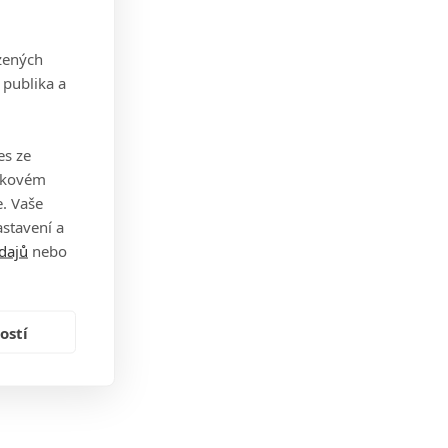
zených
 publika a
es ze
takovém
. Vaše
stavení a
dajů
nebo
ostí