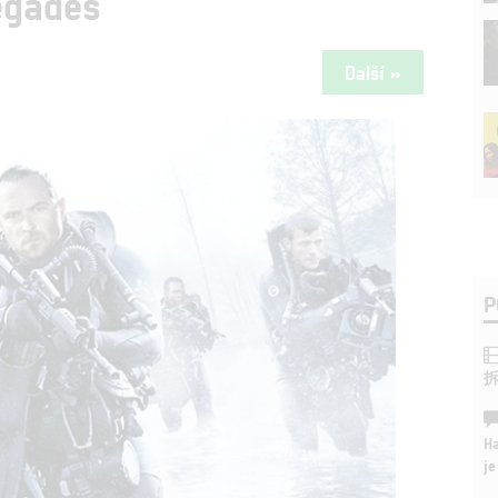
egades
Další »
P
Ha
je