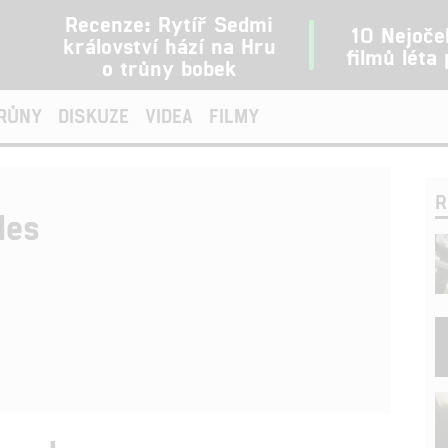
Recenze: Rytíř Sedmi
10 Nejoče
království hází na Hru
filmů léta
o trůny bobek
TRŮNY
DISKUZE
VIDEA
FILMY
R
des