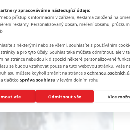
partnery zpracováváme následující údaje:
/nebo přístup k informacím v zařízení, Reklama založená na ome
měření reklamy, Personalizovaný obsah, měření obsahu, průzkum
eb
lasíte s některými nebo se všemi, souhlasíte s používáním cooki
o stránky a pro tyto účely. Souhlas také můžete odmítnout, ale v 
m na stránce nebudou k dispozici některé personalizované funkce
lasu se budou vztahovat pouze na tuto webovou stránku. Vaše na
ouhlasu můžete kdykoli změnit na stránce s
ochranou osobních ú
a tlačítko
Správa souhlasu
v levém dolním rohu.
jmout vše
Odmítnout vše
Více možn