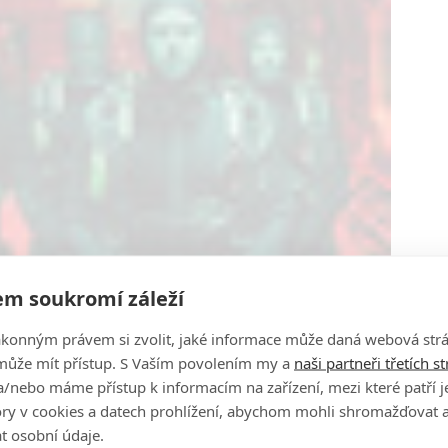
m soukromí záleží
ákonným právem si zvolit, jaké informace může daná webová strá
může mít přístup. S Vaším povolením my a
naši partneři třetích s
/nebo máme přístup k informacím na zařízení, mezi které patří 
tory v cookies a datech prohlížení, abychom mohli shromažďovat 
t osobní údaje.