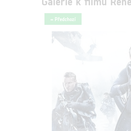
Galerie k filmu Ren
« Předchozí