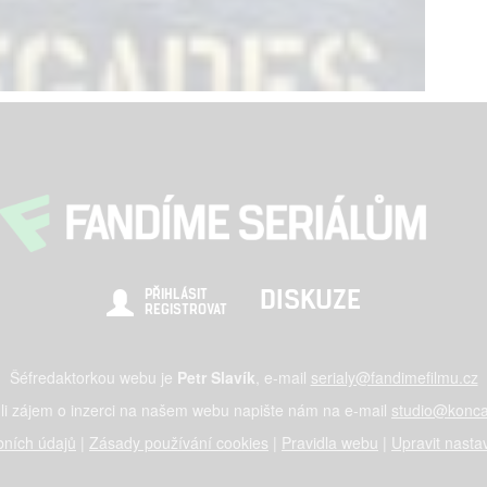
DISKUZE
PŘIHLÁSIT
REGISTROVAT
Šéfredaktorkou webu je
Petr Slavík
, e-mail
serialy@fandimefilmu.cz
li zájem o inzerci na našem webu napište nám na e-mail
studio@konca
ních údajů
|
Zásady používání cookies
|
Pravidla webu
|
Upravit nasta