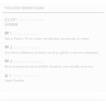
POSLEDNÍ KOMENTOVANÉ
221
FILM | 22.04.2026 08:53
拆彈專家
1
ČLÁNEK | 26.03.2026 15:15
Harry Potter: První trailer seriálového zpracování je venku
3
ČLÁNEK | 15.03.2026 14:56
One Piece: Oblíbený pirátský seriál je zpátky s novými epizodami
2
ČLÁNEK | 15.03.2026 13:24
Nová dramatická série přiblíží skutečný únos letadla teroristy
1
OSOBA | 15.02.2026 21:37
Adam Sandler