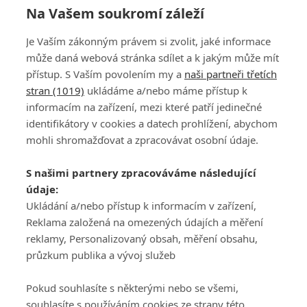
Na Vašem soukromí záleží
Je Vaším zákonným právem si zvolit, jaké informace
může daná webová stránka sdílet a k jakým může mít
přístup. S Vaším povolením my a
naši partneři třetích
stran (1019)
ukládáme a/nebo máme přístup k
informacím na zařízení, mezi které patří jedinečné
DISKUZE
PŘIHLÁSIT
identifikátory v cookies a datech prohlížení, abychom
REGISTROVAT
mohli shromažďovat a zpracovávat osobní údaje.
Šéfredaktorkou webu je
Petr Slavík
, e-mail
serialy@fandimefilmu.cz
S našimi partnery zpracováváme následující
údaje:
Máte-li zájem o inzerci na našem webu napište nám na e-mail
Ukládání a/nebo přístup k informacím v zařízení,
studio@koncal.com
Reklama založená na omezených údajích a měření
Ochrana osobních údajů
|
Zásady používání cookies
|
Pravidla webu
|
reklamy, Personalizovaný obsah, měření obsahu,
Upravit nastavení soukromí
průzkum publika a vývoj služeb
Pokud souhlasíte s některými nebo se všemi,
souhlasíte s používáním cookies ze strany této