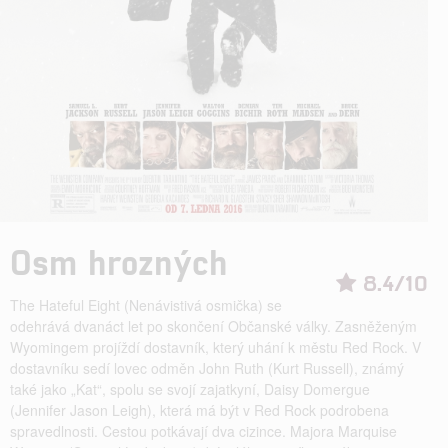
Osm hrozných
8.4/10
The Hateful Eight (Nenávistivá osmička) se
odehrává dvanáct let po skončení Občanské války. Zasněženým
Wyomingem projíždí dostavník, který uhání k městu Red Rock. V
dostavníku sedí lovec odměn John Ruth (Kurt Russell), známý
také jako „Kat“, spolu se svojí zajatkyní, Daisy Domergue
(Jennifer Jason Leigh), která má být v Red Rock podrobena
spravedlnosti. Cestou potkávají dva cizince. Majora Marquise