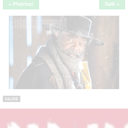
« Předchozí
Další »
GALERIE