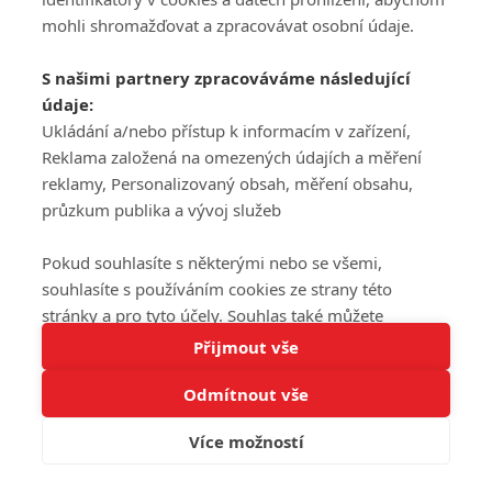
mohli shromažďovat a zpracovávat osobní údaje.
S našimi partnery zpracováváme následující
údaje:
Ukládání a/nebo přístup k informacím v zařízení,
Reklama založená na omezených údajích a měření
reklamy, Personalizovaný obsah, měření obsahu,
průzkum publika a vývoj služeb
Pokud souhlasíte s některými nebo se všemi,
souhlasíte s používáním cookies ze strany této
stránky a pro tyto účely. Souhlas také můžete
Tato stránka používá soubory cookies.
odmítnout, ale v takovém případě vám na stránce
Přijmout vše
Více informací
nebudou k dispozici některé personalizované funkce.
Odmítnout vše
Vaše volby souhlasu se budou vztahovat pouze na
Rozumím
tuto webovou stránku. Vaše nastavení a odvolání
Více možností
souhlasu můžete kdykoli změnit na stránce s
ochranou osobních údajů
nebo kliknutím na tlačítko