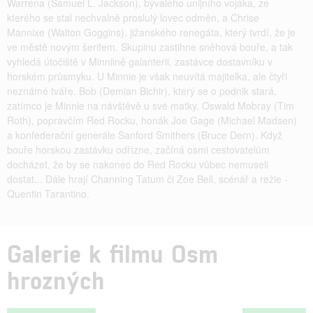
Warrena (Samuel L. Jackson), bývalého unijního vojáka, ze
kterého se stal nechvalně proslulý lovec odměn, a Chrise
Mannixe (Walton Goggins), jižanského renegáta, který tvrdí, že je
ve městě novým šerifem. Skupinu zastihne sněhová bouře, a tak
vyhledá útočiště v Minniině galanterii, zastávce dostavníku v
horském průsmyku. U Minnie je však neuvítá majitelka, ale čtyři
neznámé tváře. Bob (Demian Bichir), který se o podnik stará,
zatímco je Minnie na návštěvě u své matky, Oswald Mobray (Tim
Roth), popravčím Red Rocku, honák Joe Gage (Michael Madsen)
a konfederační generále Sanford Smithers (Bruce Dern). Když
bouře horskou zastávku odřízne, začíná osmi cestovatelům
docházet, že by se nakonec do Red Rocku vůbec nemuseli
dostat... Dále hrají Channing Tatum či Zoe Bell, scénář a režie -
Quentin Tarantino.
Galerie k filmu Osm
hrozných