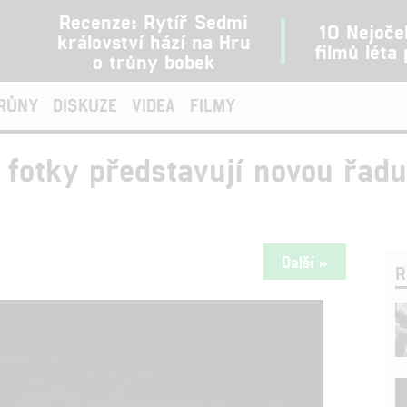
Recenze: Rytíř Sedmi
10 Nejoče
království hází na Hru
filmů léta
o trůny bobek
TRŮNY
DISKUZE
VIDEA
FILMY
 fotky představují novou řadu
Další »
R