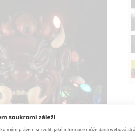
P
m soukromí záleží
ákonným právem si zvolit, jaké informace může daná webová strá