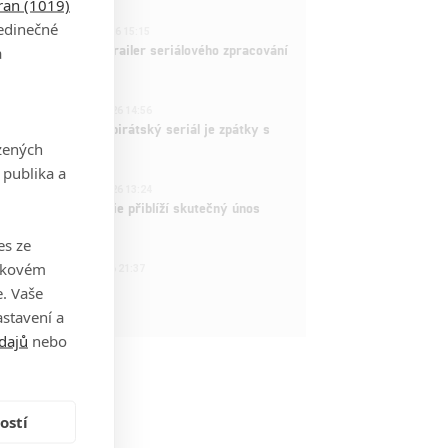
tran (1019)
1
jedinečné
ČLÁNEK | 26.03.2026 15:15
rry Potter: První trailer seriálového zpracování
a
 venku
3
ČLÁNEK | 15.03.2026 14:56
e Piece: Oblíbený pirátský seriál je zpátky s
zených
ovými epizodami
 publika a
2
ČLÁNEK | 15.03.2026 13:24
vá dramatická série přiblíží skutečný únos
tadla teroristy
es ze
1
takovém
OSOBA | 15.02.2026 21:37
dam Sandler
. Vaše
stavení a
dajů
nebo
ostí