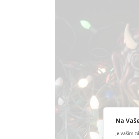
Na Vaše
Je Vaším z