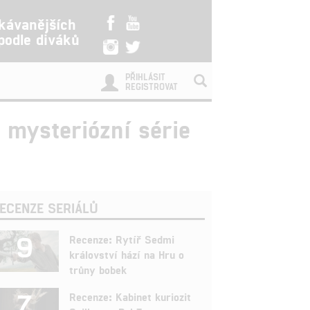
kávanějších
 podle diváků
PŘIHLÁSIT
REGISTROVAT
 mysteriózní série
ECENZE SERIÁLŮ
9
Recenze: Rytíř Sedmi
království hází na Hru o
trůny bobek
7
Recenze: Kabinet kuriozit