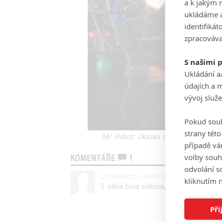
a k jakým 
ukládáme a
identifiká
zpracováva
S našimi 
Ukládání a
údajích a 
vývoj služ
Pokud souh
strany tét
Mr. Robot: Ukázka a fotky představuj
případě vá
volby souh
KOMENTÁŘE
1
odvolání s
Chewbacca | 2019-08-26 09:14:30
kliknutím n
3. séria bola slabšia, ale i tak sa na 
Při
Vst