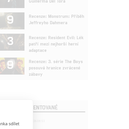
Guillerma Del Tora
9
Recenze: Monstrum: Příběh
Jeffreyho Dahmera
3
Recenze: Resident Evil: Lék
patří mezi nejhorší herní
adaptace
9
Recenze: 3. série The Boys
posouvá hranice zvrácené
zábavy
OSLEDNÍ KOMENTOVANÉ
221
FILM | 22.04.2026 08:53
nka sdílet
拆彈專家