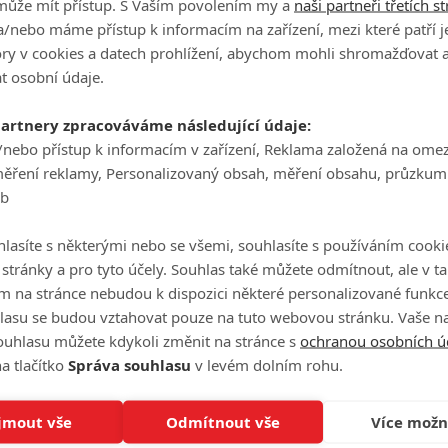
může mít přístup. S Vaším povolením my a
naši partneři třetích s
/nebo máme přístup k informacím na zařízení, mezi které patří 
Ha
tory v cookies a datech prohlížení, abychom mohli shromažďovat 
je
t osobní údaje.
partnery zpracováváme následující údaje:
On
/nebo přístup k informacím v zařízení, Reklama založená na ome
n
měření reklamy, Personalizovaný obsah, měření obsahu, průzkum
eb
No
le
lasíte s některými nebo se všemi, souhlasíte s používáním cooki
o stránky a pro tyto účely. Souhlas také můžete odmítnout, ale v 
í novou řadu mysteriózní série | Fandíme seriálům
A
m na stránce nebudou k dispozici některé personalizované funkce
lasu se budou vztahovat pouze na tuto webovou stránku. Vaše na
ouhlasu můžete kdykoli změnit na stránce s
ochranou osobních ú
a tlačítko
Správa souhlasu
v levém dolním rohu.
to nesmierne teším.
jmout vše
Odmítnout vše
Více možn
oupit do diskuze