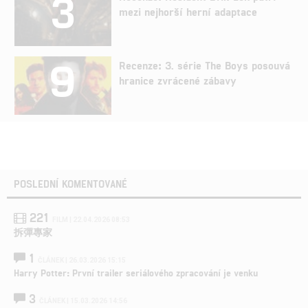
3
mezi nejhorší herní adaptace
9
Recenze: 3. série The Boys posouvá
hranice zvrácené zábavy
POSLEDNÍ KOMENTOVANÉ
221
FILM | 22.04.2026 08:53
拆彈專家
1
ČLÁNEK | 26.03.2026 15:15
Harry Potter: První trailer seriálového zpracování je venku
3
ČLÁNEK | 15.03.2026 14:56