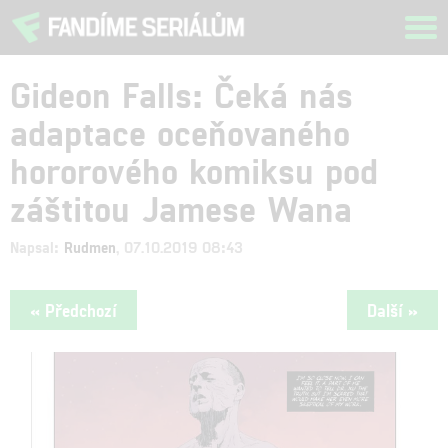
Tog
navi
Gideon Falls: Čeká nás
adaptace oceňovaného
hororového komiksu pod
záštitou Jamese Wana
Napsal:
Rudmen
, 07.10.2019 08:43
« Předchozí
Další »