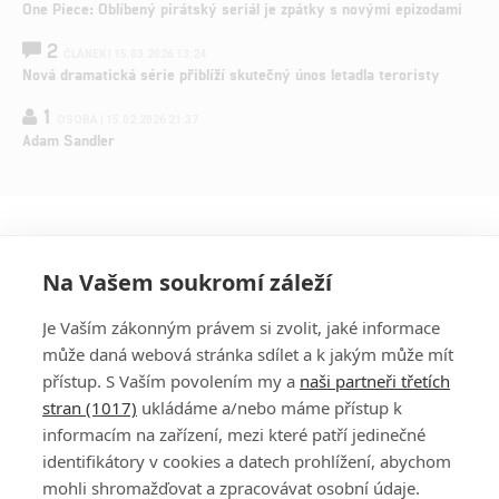
One Piece: Oblíbený pirátský seriál je zpátky s novými epizodami
2
ČLÁNEK | 15.03.2026 13:24
Nová dramatická série přiblíží skutečný únos letadla teroristy
1
OSOBA | 15.02.2026 21:37
Adam Sandler
Na Vašem soukromí záleží
Je Vaším zákonným právem si zvolit, jaké informace
může daná webová stránka sdílet a k jakým může mít
přístup. S Vaším povolením my a
naši partneři třetích
stran (1017)
ukládáme a/nebo máme přístup k
informacím na zařízení, mezi které patří jedinečné
DISKUZE
PŘIHLÁSIT
identifikátory v cookies a datech prohlížení, abychom
REGISTROVAT
mohli shromažďovat a zpracovávat osobní údaje.