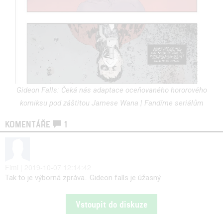
Gideon Falls: Čeká nás adaptace oceňovaného hororového
komiksu pod záštitou Jamese Wana | Fandíme seriálům
KOMENTÁŘE
1
Fimi | 2019-10-07 12:14:42
Tak to je výborná zpráva.. Gideon falls je úžasný
Vstoupit do diskuze