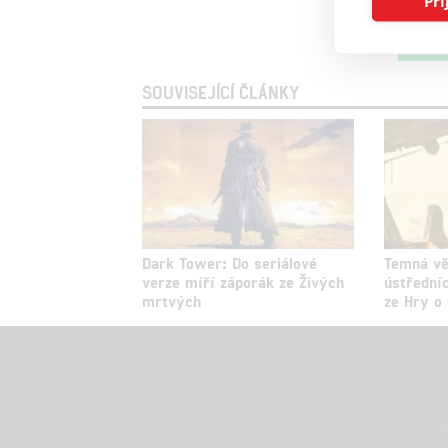
Při
Vst
SOUVISEJÍCÍ ČLÁNKY
Dark Tower: Do seriálové
Temná vě
verze míří záporák ze Živých
ústředníc
mrtvých
ze Hry o