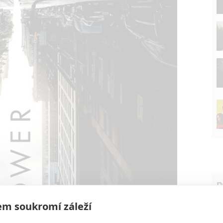
P
m soukromí záleží