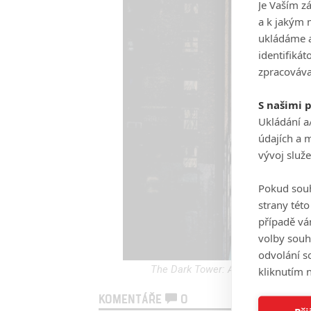
Je Vaším z
a k jakým 
ukládáme a
identifiká
zpracováva
S našimi 
Ukládání a
údajích a 
vývoj služ
Pokud souh
strany tét
případě vá
volby souh
odvolání s
The Dark Tower: Amazon odpískal s
kliknutím n
KOMENTÁŘE
0