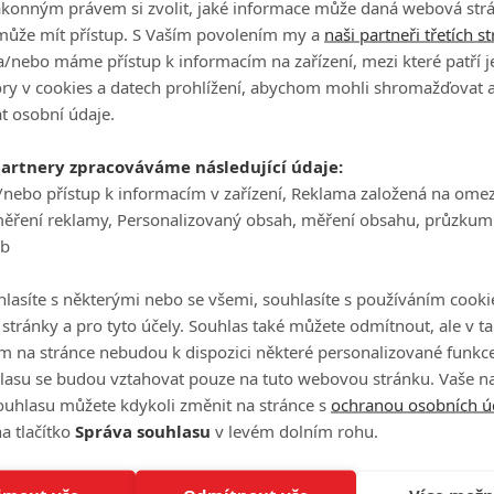
ákonným právem si zvolit, jaké informace může daná webová strá
může mít přístup. S Vaším povolením my a
naši partneři třetích s
Ha
/nebo máme přístup k informacím na zařízení, mezi které patří 
je
tory v cookies a datech prohlížení, abychom mohli shromažďovat 
t osobní údaje.
On
n
partnery zpracováváme následující údaje:
/nebo přístup k informacím v zařízení, Reklama založená na ome
měření reklamy, Personalizovaný obsah, měření obsahu, průzkum
No
eb
le
lasíte s některými nebo se všemi, souhlasíte s používáním cooki
A
o stránky a pro tyto účely. Souhlas také můžete odmítnout, ale v 
m na stránce nebudou k dispozici některé personalizované funkce
lasu se budou vztahovat pouze na tuto webovou stránku. Vaše na
ouhlasu můžete kdykoli změnit na stránce s
ochranou osobních ú
eriálovou verzi Kingova díla | Fandíme seriálům
a tlačítko
Správa souhlasu
v levém dolním rohu.