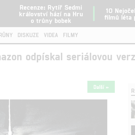
Recenze: Rytíř Sedmi
10 Nejoče
království hází na Hru
filmů léta
o trůny bobek
TRŮNY
DISKUZE
VIDEA
FILMY
zon odpískal seriálovou verz
Další »
R