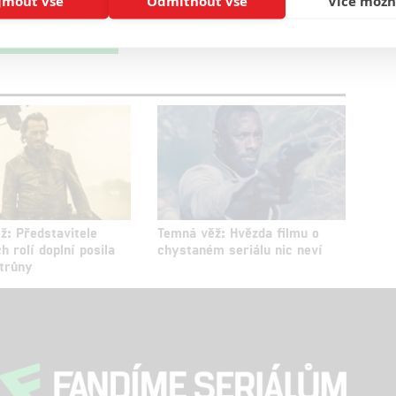
jmout vše
Odmítnout vše
Více možn
oupit do diskuze
ž: Představitele
Temná věž: Hvězda filmu o
h rolí doplní posila
chystaném seriálu nic neví
 trůny