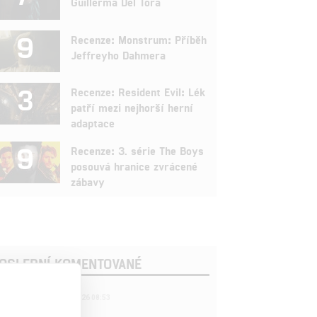
Guillerma Del Tora
9
Recenze: Monstrum: Příběh
Jeffreyho Dahmera
3
Recenze: Resident Evil: Lék
patří mezi nejhorší herní
adaptace
9
Recenze: 3. série The Boys
posouvá hranice zvrácené
zábavy
OSLEDNÍ KOMENTOVANÉ
221
FILM | 22.04.2026 08:53
拆彈專家