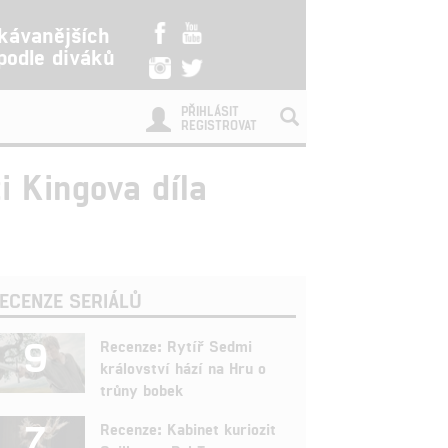
kávanějších
 podle diváků
PŘIHLÁSIT
REGISTROVAT
i Kingova díla
ECENZE SERIÁLŮ
9
Recenze: Rytíř Sedmi
království hází na Hru o
trůny bobek
7
Recenze: Kabinet kuriozit