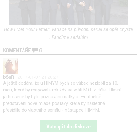
How I Met Your Father: Variace na původní seriál se opět chystá
| Fandíme seriálům
KOMENTÁŘE
6
bSaR
| 2017-01-07 21:20:27
A ještě dodám, že u HIMYM bych se vůbec nezlobil za 10.
řadu, která by mapovala rok kdy se vrátí M+L z Itálie. Hlavní
jádro série by bylo poznávání matky a eventuelně
představení nové mladé postavy, která by následně
přesídlila do vlastního seriálu - nástupce HIMYM.
Vstoupit do diskuze