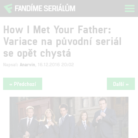
Tog
navi
How I Met Your Father:
Variace na původní seriál
se opět chystá
Napsal:
Anarvin
, 16.12.2016 20:02
« Předchozí
Další »