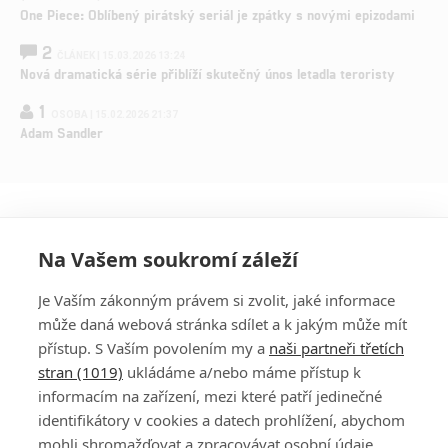
One Piece: Oblíbený pirátský seriál je zpátky s novými epizodami
2
ČLÁNEK | 15.03.2026 13:24
Nová dramatická série přiblíží skutečný únos letadla teroristy
1
OSOBA | 15.02.2026 21:37
Adam Sandler
Na Vašem soukromí záleží
Je Vaším zákonným právem si zvolit, jaké informace
může daná webová stránka sdílet a k jakým může mít
přístup. S Vaším povolením my a
naši partneři třetích
stran (1019)
ukládáme a/nebo máme přístup k
informacím na zařízení, mezi které patří jedinečné
DISKUZE
PŘIHLÁSIT
identifikátory v cookies a datech prohlížení, abychom
REGISTROVAT
mohli shromažďovat a zpracovávat osobní údaje.