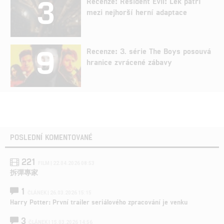
3
Recenze: Resident Evil: Lék patří
mezi nejhorší herní adaptace
9
Recenze: 3. série The Boys posouvá
hranice zvrácené zábavy
POSLEDNÍ KOMENTOVANÉ
221
FILM | 22.04.2026 08:53
拆彈專家
1
ČLÁNEK | 26.03.2026 15:15
Harry Potter: První trailer seriálového zpracování je venku
3
ČLÁNEK | 15.03.2026 14:56