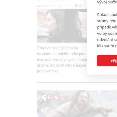
vývoj služ
3
Anarvin
Anarvin
| 16.01.2021 18:00
| 20
Pokud souh
strany tét
případě vá
volby souh
odvolání s
kliknutím n
Zdaleka nejlepší českou
Hvězda N
novinkou letošního roku jsou
Sy dokáza
dva zdánlivě obyčejné příběhy
uhranout
Při
známé moderátorky a běžné
světě, i k
podnikatelky.
skutečnos