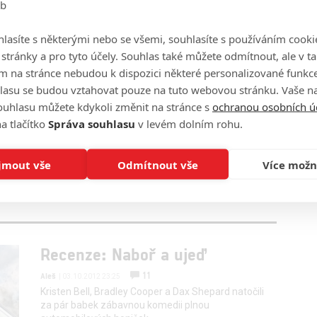
eb
5
230
filmsim
.01.2021 14:33
| 29.12.2020 19:37
lasíte s některými nebo se všemi, souhlasíte s používáním cooki
o stránky a pro tyto účely. Souhlas také můžete odmítnout, ale v 
m na stránce nebudou k dispozici některé personalizované funkce
lasu se budou vztahovat pouze na tuto webovou stránku. Vaše na
ouhlasu můžete kdykoli změnit na stránce s
ochranou osobních ú
a tlačítko
Správa souhlasu
v levém dolním rohu.
edotknutelných Omar
Utopie, Zámek a klíč, Industry,
l jako lupič gentleman
Ted Lasso nebo Kačeří příběhy.
 divákům po celém
Některé seriály to mají
jmout vše
Odmítnout vše
Více možn
dyž je seriál ve
spočítané, jiné budou
ti celkem průměrný.
pokračovat.
Recenze: Naboř a ujeď
11
Aleš
| 03.10.2012 23:25
Kristen Bell, Bradley Cooper a Dax Shepard natočili
za pár babek zábavnou komedii plnou