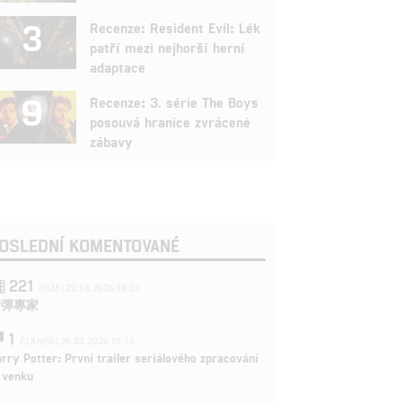
3
Recenze: Resident Evil: Lék
patří mezi nejhorší herní
adaptace
9
Recenze: 3. série The Boys
posouvá hranice zvrácené
zábavy
OSLEDNÍ KOMENTOVANÉ
221
FILM | 22.04.2026 08:53
拆彈專家
1
ČLÁNEK | 26.03.2026 15:15
rry Potter: První trailer seriálového zpracování
 venku