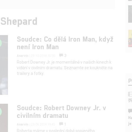
 Shepard
Soudce: Co dělá Iron Man, když
není Iron Man
3
Anarvin
| 29.10.2014 15:00
Robert Downey Jr. je momentálně v našich kinech k
vidění v civilním dramatu. Seznamte se koukněte na
trailery a fotky.
P
Soudce: Robert Downey Jr. v
civilním dramatu
Ha
je
1
Anarvin
| 20.06.2014 19:45
Roberta máme v poslední době spojeného