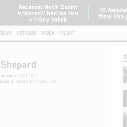
Recenze: Rytíř Sedmi
10 Nejoče
království hází na Hru
filmů léta
o trůny bobek
TRŮNY
DISKUZE
VIDEA
FILMY
R
 Shepard
arození:
02.01.1975
arození:
Milford, Michigan, USA