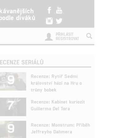
kávanějších
 podle diváků
PŘIHLÁSIT
REGISTROVAT
ECENZE SERIÁLŮ
9
Recenze: Rytíř Sedmi
království hází na Hru o
trůny bobek
7
Recenze: Kabinet kuriozit
Guillerma Del Tora
9
Recenze: Monstrum: Příběh
Jeffreyho Dahmera