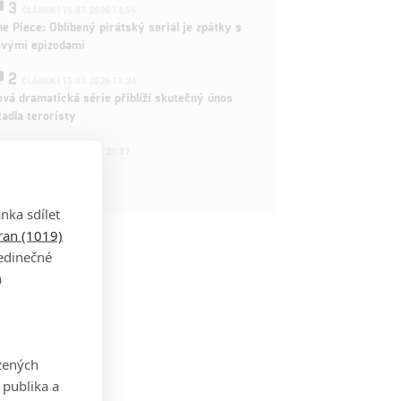
3
ČLÁNEK | 15.03.2026 14:56
e Piece: Oblíbený pirátský seriál je zpátky s
ovými epizodami
2
ČLÁNEK | 15.03.2026 13:24
vá dramatická série přiblíží skutečný únos
tadla teroristy
1
OSOBA | 15.02.2026 21:37
dam Sandler
nka sdílet
tran (1019)
jedinečné
a
zených
 publika a