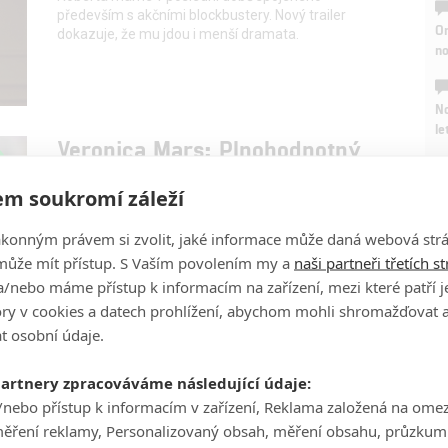
především s akčními blockbustery. Nový trailer
On
dokazuje, že mu jdou i menší dramata.
n
No
le
Veronica Mars: Plnohodnotný
trailer
A
m soukromí záleží
13
Fancipal
| 10.01.2014 22:50
Film financovaný fanoušky si razí cestu do kin.
ákonným právem si zvolit, jaké informace může daná webová strá
AKTUALIZOVÁNO o plakát
může mít přístup. S Vaším povolením my a
naši partneři třetích s
/nebo máme přístup k informacím na zařízení, mezi které patří 
tory v cookies a datech prohlížení, abychom mohli shromažďovat 
t osobní údaje.
partnery zpracováváme následující údaje:
/nebo přístup k informacím v zařízení, Reklama založená na ome
t důvodů, proč je z
Aktuální přehled obnovených i
 seriálu globální
zrušených seriálů
měření reklamy, Personalizovaný obsah, měření obsahu, průzkum