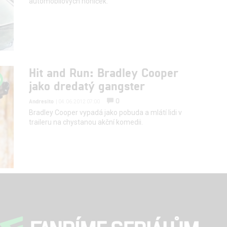
automobilových honiček.
Hit and Run: Bradley Cooper
jako dredatý gangster
0
Andresito
| 04.06.2012 07:00
Bradley Cooper vypadá jako pobuda a mlátí lidi v
traileru na chystanou akční komedii.