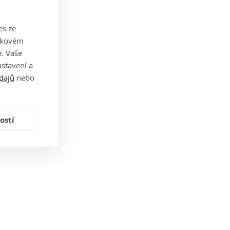
es ze
takovém
. Vaše
stavení a
dajů
nebo
ostí