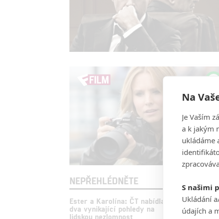
Na Vaše
Je Vaším z
a k jakým 
ukládáme a
identifiká
zpracováva
NEPŘEHLÉDNĚTE
S našimi 
Ukládání a
Ester a Karolína: ČT nabídla
Lupin: Pě
dva vynikající pohledy na
tuctového
údajích a 
lidskou nezlomnost
megahit