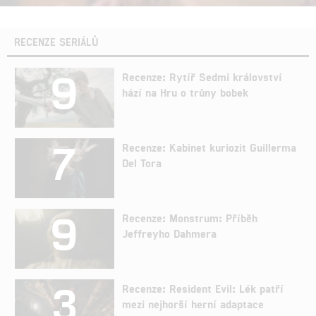
RECENZE SERIÁLŮ
9
Recenze: Rytíř Sedmi království
hází na Hru o trůny bobek
7
Recenze: Kabinet kuriozit Guillerma
Del Tora
9
Recenze: Monstrum: Příběh
Jeffreyho Dahmera
3
Recenze: Resident Evil: Lék patří
mezi nejhorší herní adaptace