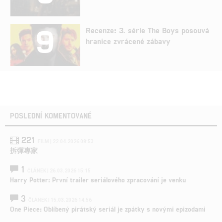
9
Recenze: 3. série The Boys posouvá
hranice zvrácené zábavy
POSLEDNÍ KOMENTOVANÉ
221
FILM | 22.04.2026 08:53
拆彈專家
1
ČLÁNEK | 26.03.2026 15:15
Harry Potter: První trailer seriálového zpracování je venku
3
ČLÁNEK | 15.03.2026 14:56
One Piece: Oblíbený pirátský seriál je zpátky s novými epizodami