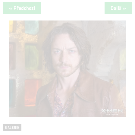
« Předchozí
Další »
GALERIE