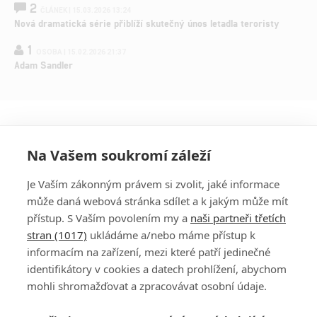
2
ČLÁNEK | 15.03.2026 13:24
Nová dramatická série přiblíží skutečný únos letadla teroristy
1
OSOBA | 15.02.2026 21:37
Adam Sandler
Na Vašem soukromí záleží
Je Vaším zákonným právem si zvolit, jaké informace
může daná webová stránka sdílet a k jakým může mít
přístup. S Vaším povolením my a
naši partneři třetích
stran (1017)
ukládáme a/nebo máme přístup k
informacím na zařízení, mezi které patří jedinečné
DISKUZE
PŘIHLÁSIT
identifikátory v cookies a datech prohlížení, abychom
REGISTROVAT
mohli shromažďovat a zpracovávat osobní údaje.