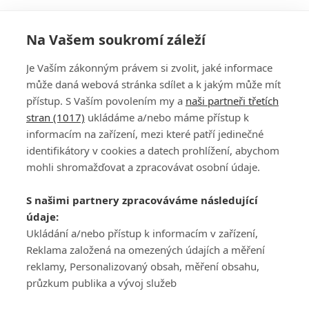
Na Vašem soukromí záleží
Je Vaším zákonným právem si zvolit, jaké informace
může daná webová stránka sdílet a k jakým může mít
přístup. S Vaším povolením my a
naši partneři třetích
stran (1017)
ukládáme a/nebo máme přístup k
informacím na zařízení, mezi které patří jedinečné
DISKUZE
PŘIHLÁSIT
identifikátory v cookies a datech prohlížení, abychom
REGISTROVAT
mohli shromažďovat a zpracovávat osobní údaje.
Šéfredaktorkou webu je
Petr Slavík
, e-mail
serialy@fandimefilmu.cz
S našimi partnery zpracováváme následující
údaje:
Máte-li zájem o inzerci na našem webu napište nám na e-mail
studio@koncal.com
Ukládání a/nebo přístup k informacím v zařízení,
Reklama založená na omezených údajích a měření
Ochrana osobních údajů
|
Zásady používání cookies
|
Pravidla webu
|
reklamy, Personalizovaný obsah, měření obsahu,
Upravit nastavení soukromí
průzkum publika a vývoj služeb