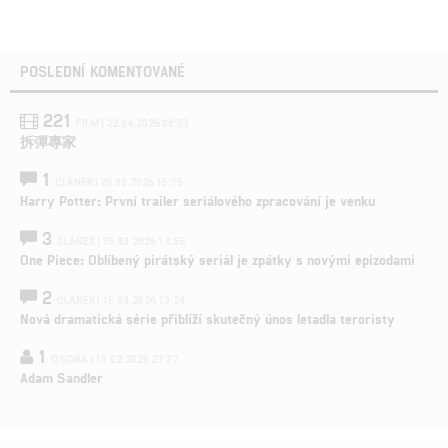
POSLEDNÍ KOMENTOVANÉ
221
FILM | 22.04.2026 08:53
拆彈專家
1
ČLÁNEK | 26.03.2026 15:15
Harry Potter: První trailer seriálového zpracování je venku
3
ČLÁNEK | 15.03.2026 14:56
One Piece: Oblíbený pirátský seriál je zpátky s novými epizodami
2
ČLÁNEK | 15.03.2026 13:24
Nová dramatická série přiblíží skutečný únos letadla teroristy
1
OSOBA | 15.02.2026 21:37
Adam Sandler