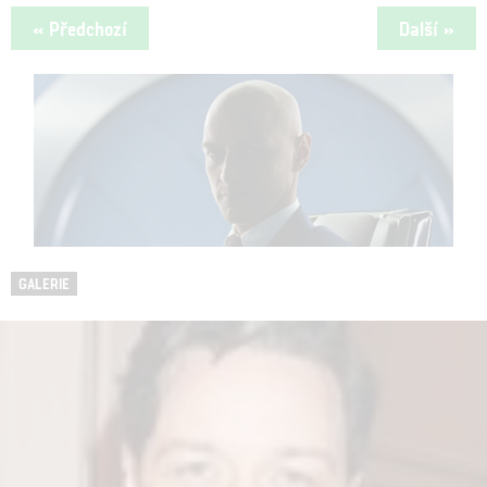
« Předchozí
Další »
GALERIE