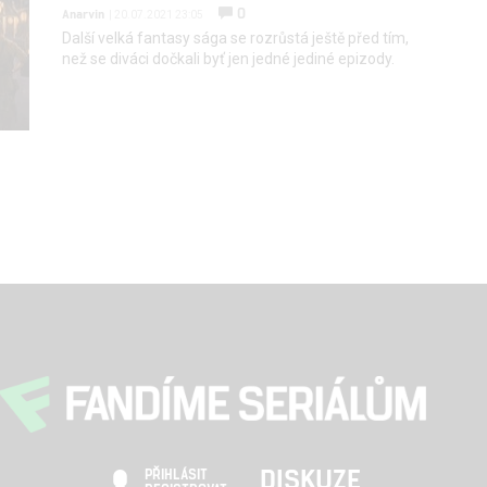
0
Anarvin
| 20.07.2021 23:05
Další velká fantasy sága se rozrůstá ještě před tím,
než se diváci dočkali byť jen jedné jediné epizody.
DISKUZE
PŘIHLÁSIT