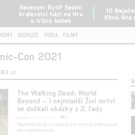
Recenze: Rytíř Sedmi
10 Nejoče
království hází na Hru
filmů léta
o trůny bobek
TRŮNY
DISKUZE
VIDEA
FILMY
omic-Con 2021
IDEA
(0)
R
The Walking Dead: World
Beyond – I nejmladší Živí mrtví
se dočkali ukázky z 2. řady
0
Anarvin
| 27.07.2021 22:39
Nejmladší seriál ze světa Živých mrtvých stále působí
jako zbytečná nuda.