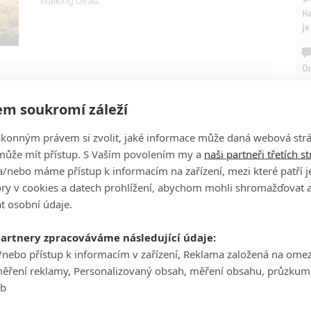
Walking Dead.
Ha
je
On
n
m soukromí záleží
í
Aktuální přehled obnovených i zrušených
seriálů
No
ákonným právem si zvolit, jaké informace může daná webová strá
le
230
filmsim
může mít přístup. S Vaším povolením my a
naši partneři třetích s
| 29.12.2020 19:37
/nebo máme přístup k informacím na zařízení, mezi které patří 
A
tory v cookies a datech prohlížení, abychom mohli shromažďovat 
t osobní údaje.
partnery zpracováváme následující údaje:
/nebo přístup k informacím v zařízení, Reklama založená na ome
měření reklamy, Personalizovaný obsah, měření obsahu, průzkum
eb
Utopie, Zámek a klíč, Industry, Ted Lasso nebo Kačeří