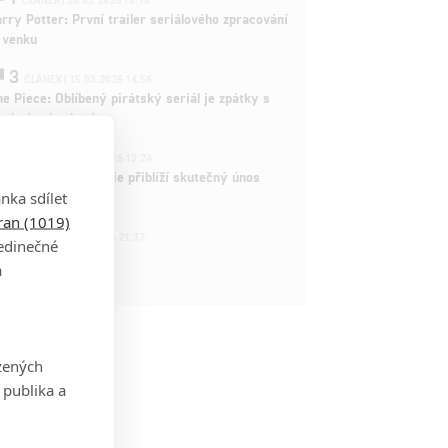
ČLÁNEK | 26.03.2026 15:15
rry Potter: První trailer seriálového zpracování
 venku
3
ČLÁNEK | 15.03.2026 14:56
e Piece: Oblíbený pirátský seriál je zpátky s
ovými epizodami
2
ČLÁNEK | 15.03.2026 13:24
vá dramatická série přiblíží skutečný únos
nka sdílet
tadla teroristy
tran (1019)
1
OSOBA | 15.02.2026 21:37
jedinečné
dam Sandler
a
zených
 publika a