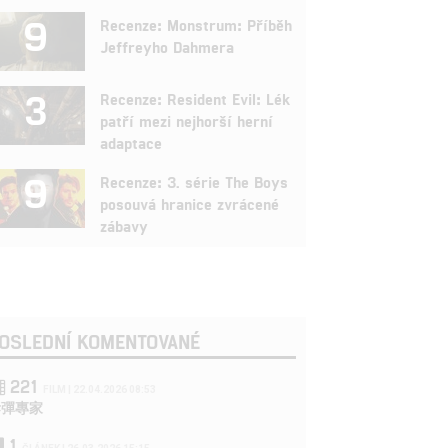
9
Recenze: Monstrum: Příběh
Jeffreyho Dahmera
3
Recenze: Resident Evil: Lék
patří mezi nejhorší herní
adaptace
9
Recenze: 3. série The Boys
posouvá hranice zvrácené
zábavy
OSLEDNÍ KOMENTOVANÉ
221
FILM | 22.04.2026 08:53
拆彈專家
1