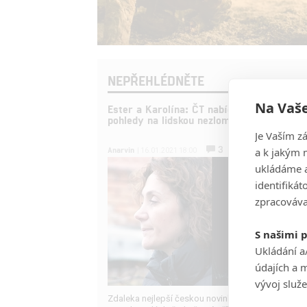
NEPŘEHLÉDNĚTE
Na Vaše
Ester a Karolína: ČT nabídla dva vynikajíc
pohledy na lidskou nezlomnost
Je Vaším z
3
Anarvin
a k jakým 
| 16.01.2021 18:00
ukládáme a
identifiká
zpracováva
S našimi 
Ukládání a
údajích a 
vývoj služ
Zdaleka nejlepší českou novinkou letošního roku