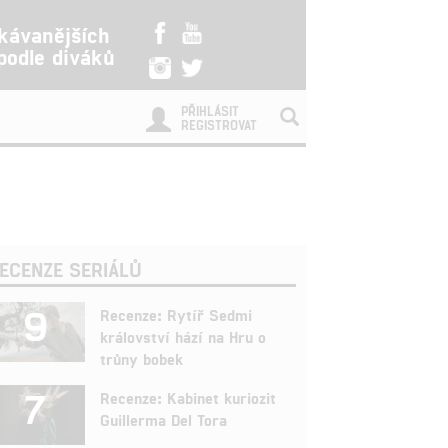
kávanějších
 podle diváků
PŘIHLÁSIT
REGISTROVAT
ECENZE SERIÁLŮ
9
Recenze: Rytíř Sedmi
království hází na Hru o
trůny bobek
7
Recenze: Kabinet kuriozit
Guillerma Del Tora