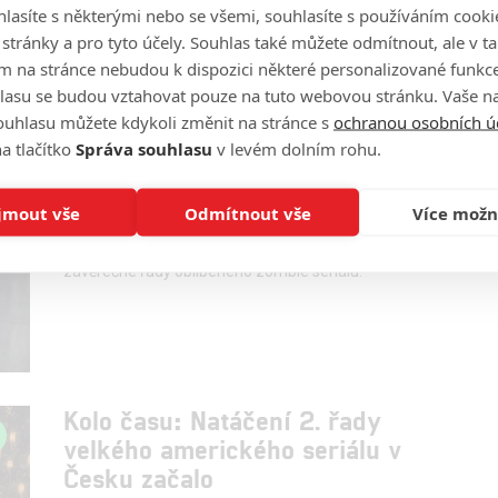
příběhy. Některé seriály to mají spočítané, jiné budou
lasíte s některými nebo se všemi, souhlasíte s používáním cooki
pokračovat.
o stránky a pro tyto účely. Souhlas také můžete odmítnout, ale v 
m na stránce nebudou k dispozici některé personalizované funkce
lasu se budou vztahovat pouze na tuto webovou stránku. Vaše na
ouhlasu můžete kdykoli změnit na stránce s
ochranou osobních ú
a tlačítko
Správa souhlasu
v levém dolním rohu.
Živí mrtví: Comic-Con přinesl
trailer pro finální sérii
jmout vše
Odmítnout vše
Více možn
0
Anarvin
| 25.07.2021 07:00
Krom nové upoutávky je tu také podrobná synopse
závěrečné řady oblíbeného zombie seriálu.
Kolo času: Natáčení 2. řady
velkého amerického seriálu v
Česku začalo