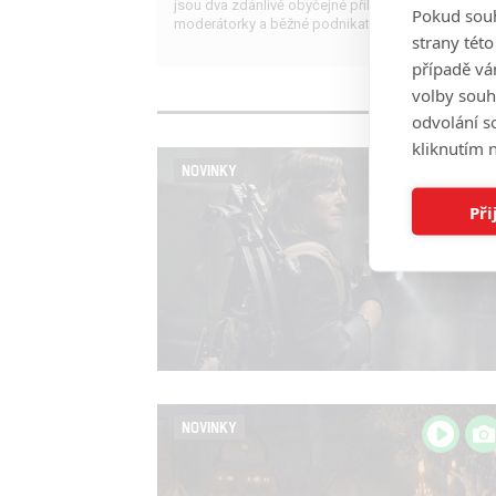
jsou dva zdánlivě obyčejné příběhy známé
Pokud souh
moderátorky a běžné podnikatelky.
strany tét
případě vá
volby souh
odvolání s
kliknutím n
NOVINKY
Při
NOVINKY