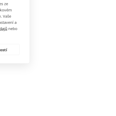
es ze
takovém
. Vaše
stavení a
dajů
nebo
ostí