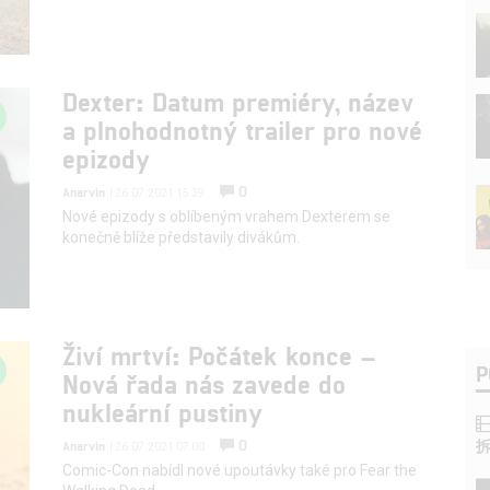
Dexter: Datum premiéry, název
a plnohodnotný trailer pro nové
epizody
0
Anarvin
| 26.07.2021 15:39
Nové epizody s oblíbeným vrahem Dexterem se
konečně blíže představily divákům.
Živí mrtví: Počátek konce –
P
Nová řada nás zavede do
nukleární pustiny
0
Anarvin
| 26.07.2021 07:00
Comic-Con nabídl nové upoutávky také pro Fear the