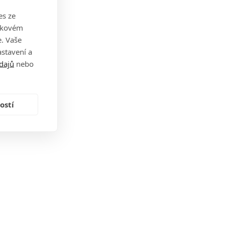
es ze
takovém
. Vaše
stavení a
dajů
nebo
ostí