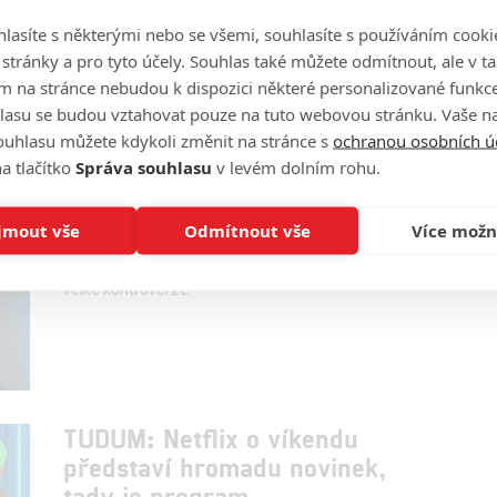
Fincher má v ruce scénáře pro prequel Čínské čtvrti,
lasíte s některými nebo se všemi, souhlasíte s používáním cooki
ale prioritou je pro něj Squid Game.
o stránky a pro tyto účely. Souhlas také můžete odmítnout, ale v 
m na stránce nebudou k dispozici některé personalizované funkce
lasu se budou vztahovat pouze na tuto webovou stránku. Vaše na
ouhlasu můžete kdykoli změnit na stránce s
ochranou osobních ú
a tlačítko
Správa souhlasu
v levém dolním rohu.
Hra na oliheň: Výzva – Reality-
show na motivy seriálu je tu
jmout vše
Odmítnout vše
Více možn
1
Anarvin
| 21.11.2023 23:00
Natáčení největší soutěžení show v historii provázely
velké kontroverze.
TUDUM: Netflix o víkendu
představí hromadu novinek,
tady je program