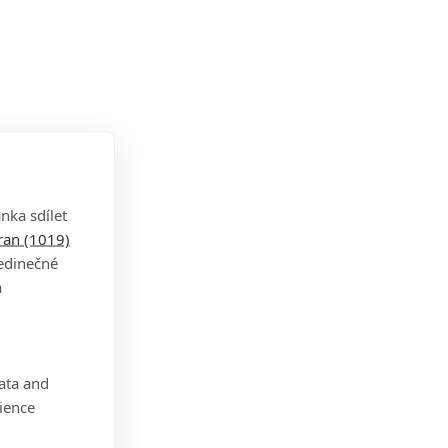
nka sdílet
tran (1019)
jedinečné
a
data and
ience