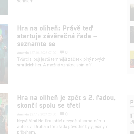
seriálem.
Hra na oliheň: Právě teď
startuje závěrečná řada –
seznamte se
0
Anarvin
| 27.06.2025 07:00
Tvůrci slibují ještě temnější zážitek, plný nových
smrtících her. A možná vznikne spin-off.
Hra na oliheň je zpět s 2. řadou,
P
skončí spolu se třetí
0
Anarvin
| 27.12.2024 23:00
Největší hit Netflixu příliš nevydělal samotnému
autorovi. Druhá a třetí řada původně byly jediným
příběhem.