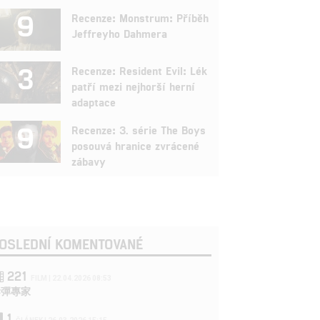
9
Recenze: Monstrum: Příběh
Jeffreyho Dahmera
3
Recenze: Resident Evil: Lék
patří mezi nejhorší herní
adaptace
9
Recenze: 3. série The Boys
posouvá hranice zvrácené
zábavy
OSLEDNÍ KOMENTOVANÉ
221
FILM | 22.04.2026 08:53
拆彈專家
1