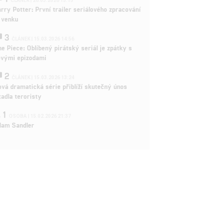
ČLÁNEK | 26.03.2026 15:15
rry Potter: První trailer seriálového zpracování
 venku
3
ČLÁNEK | 15.03.2026 14:56
e Piece: Oblíbený pirátský seriál je zpátky s
ovými epizodami
2
ČLÁNEK | 15.03.2026 13:24
vá dramatická série přiblíží skutečný únos
tadla teroristy
1
OSOBA | 15.02.2026 21:37
dam Sandler