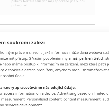
příběhy. Některé seriály to mají spočítané, jiné budou
pokračovat.
Hra na oliheň: Netflix posílá do
výroby anglickou verzi
m soukromí záleží
0
Anarvin
| 28.10.2024 23:00
ákonným právem si zvolit, jaké informace může daná webová strá
Legendární David Fincher dostal šanci nabídnout
může mít přístup. S Vaším povolením my a
naši partneři třetích s
vlastní pohled na Squid Game.
/nebo máme přístup k informacím na zařízení, mezi které patří 
tory v cookies a datech prohlížení, abychom mohli shromažďovat 
t osobní údaje.
partnery zpracováváme následující údaje:
Hra na oliheň: David Fincher
or access information on a device, Advertising based on limited 
připravuje anglickou verzi
g measurement, Personalised content, content measurement, aud
and services development
0
Anarvin
| 25.06.2024 23:25