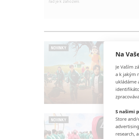
řad je k zahození.
NOVINKY
Na Vaše
Je Vaším z
a k jakým 
ukládáme a
identifiká
zpracováva
S našimi 
Store and/
NOVINKY
advertisin
research, 