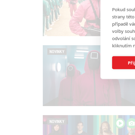
Pokud souh
strany tét
případě vá
volby souh
odvolání s
kliknutím n
NOVINKY
Při
NOVINKY