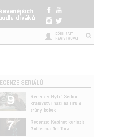
kávanějších
 podle diváků
PŘIHLÁSIT
REGISTROVAT
ECENZE SERIÁLŮ
9
Recenze: Rytíř Sedmi
království hází na Hru o
trůny bobek
7
Recenze: Kabinet kuriozit
Guillerma Del Tora