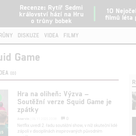
Recenze: Rytíř Sedmi
10 Nejoče
království hází na Hru
filmů léta
o trůny bobek
TRŮNY
DISKUZE
VIDEA
FILMY
uid Game
IDEA
(0)
R
Hra na oliheň: Výzva –
Soutěžní verze Squid Game je
zpátky
0
Anarvin
| 06.11.2025 20:38
Netflix uvedl 2. řadu soutěžní show, v níž skuteční lidé
zápolí v disciplínách inspirovaných původním