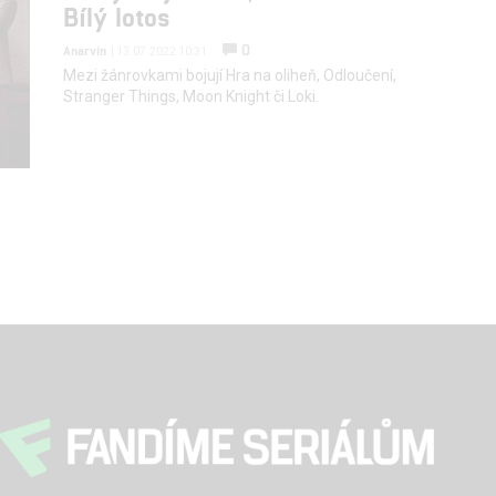
Bílý lotos
0
Anarvin
| 13.07.2022 10:31
Mezi žánrovkami bojují Hra na oliheň, Odloučení,
Stranger Things, Moon Knight či Loki.