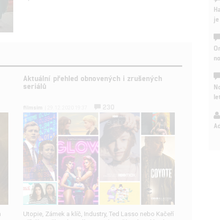
Ha
je
On
n
Aktuální přehled obnovených i zrušených
seriálů
No
le
230
filmsim
| 29.12.2020 19:37
A
h
Utopie, Zámek a klíč, Industry, Ted Lasso nebo Kačeří