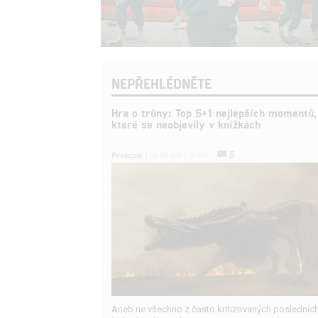
NEPŘEHLÉDNĚTE
Hra o trůny: Top 5+1 nejlepších momentů,
které se neobjevily v knížkách
5
Prokopio
| 20.06.2020 07:00
Aneb ne všechno z často kritizovaných posledníc