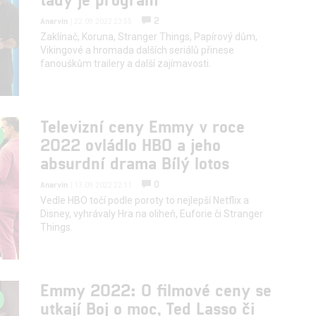
2
Anarvin
| 22.09.2022 23:55
Zaklínač, Koruna, Stranger Things, Papírový dům,
Vikingové a hromada dalších seriálů přinese
fanouškům trailery a další zajímavosti.
Televizní ceny Emmy v roce
2022 ovládlo HBO a jeho
absurdní drama Bílý lotos
0
Anarvin
| 13.09.2022 22:11
Vedle HBO točí podle poroty to nejlepší Netflix a
Disney, vyhrávaly Hra na oliheň, Euforie či Stranger
Things.
Emmy 2022: O filmové ceny se
utkají Boj o moc, Ted Lasso či