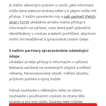
Je Vaším zákonným právem si zvolit, jaké informace
může daná webová stránka sdílet a k jakým může mít
přístup. S Vaším povolením my a
naši partneři třetích
stran (1019)
ukládáme a/nebo máme přístup k
informacím na zařízení, mezi které patří jedinečné
DISKUZE
PŘIHLÁSIT
identifikátory v cookies a datech prohlížení, abychom
REGISTROVAT
mohli shromažďovat a zpracovávat osobní údaje.
Šéfredaktorkou webu je
Petr Slavík
, e-mail
serialy@fandimefilmu.cz
S našimi partnery zpracováváme následující
údaje:
Máte-li zájem o inzerci na našem webu napište nám na e-mail
studio@koncal.com
Ukládání a/nebo přístup k informacím v zařízení,
Reklama založená na omezených údajích a měření
Ochrana osobních údajů
|
Zásady používání cookies
|
Pravidla webu
|
reklamy, Personalizovaný obsah, měření obsahu,
Upravit nastavení soukromí
průzkum publika a vývoj služeb
Pokud souhlasíte s některými nebo se všemi,
souhlasíte s používáním cookies ze strany této
stránky a pro tyto účely. Souhlas také můžete
Tato stránka používá soubory cookies.