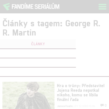
Tog
navi
Články s tagem: George R.
R. Martin
ČLÁNKY
FILMY
(0)
OSOBY
(0)
VIDEA
(0)
Hra o trůny: Představitel
Jojena Reeda nepotkal
nikoho, komu se líbila
finální řada
0
JamesVsalix
| 31.12.2020 15:06