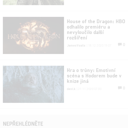
House of the Dragon: HBO
odhalilo premiéru a
nevyloučilo další
rozšíření
0
JamesVsalix
| 18.12.2020 19:37
Hra o trůny: Emotivní
scéna s Hodorem bude v
knize jiná
0
davi.k
| 21.11.2020 07:00
NEPŘEHLÉDNĚTE