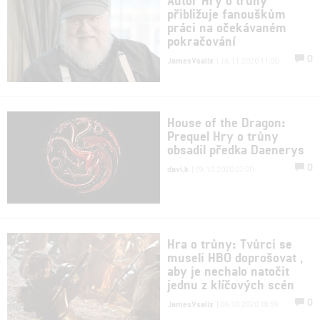
přibližuje fanouškům
práci na očekávaném
pokračování
0
JamesVsalix
| 16.11.2020 11:00
House of the Dragon:
Prequel Hry o trůny
obsadil předka Daenerys
0
davi.k
| 09.10.2020 07:00
Hra o trůny: Tvůrci se
museli HBO doprošovat ,
aby je nechalo natočit
jednu z klíčových scén
0
JamesVsalix
| 06.10.2020 18:59