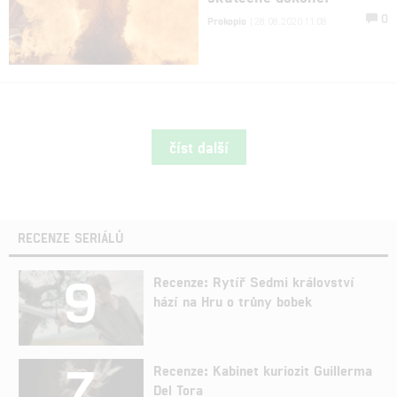
0
Prokopio
| 28.08.2020 11:08
číst další
RECENZE SERIÁLŮ
9
Recenze: Rytíř Sedmi království
hází na Hru o trůny bobek
7
Recenze: Kabinet kuriozit Guillerma
Del Tora