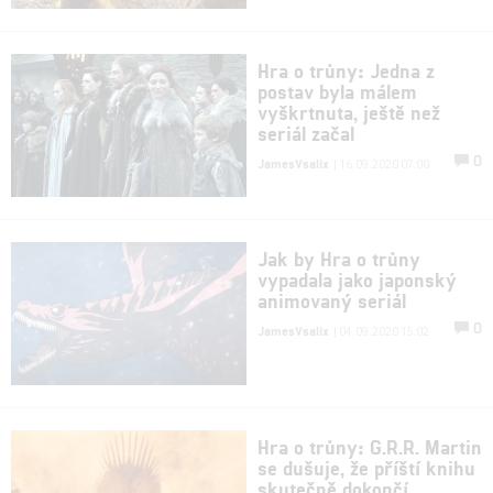
Hra o trůny: Jedna z
postav byla málem
vyškrtnuta, ještě než
seriál začal
0
JamesVsalix
| 16.09.2020 07:00
Jak by Hra o trůny
vypadala jako japonský
animovaný seriál
0
JamesVsalix
| 04.09.2020 15:02
Hra o trůny: G.R.R. Martin
se dušuje, že příští knihu
skutečně dokončí