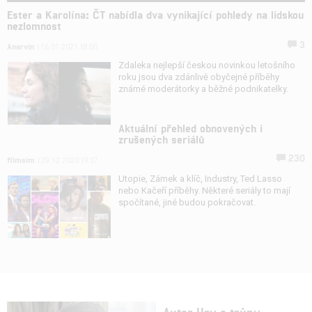
Ester a Karolína: ČT nabídla dva vynikající pohledy na lidskou
nezlomnost
3
Anarvin
| 16.01.2021 18:00
Zdaleka nejlepší českou novinkou letošního
roku jsou dva zdánlivě obyčejné příběhy
známé moderátorky a běžné podnikatelky.
Aktuální přehled obnovených i
zrušených seriálů
230
filmsim
| 29.12.2020 19:37
Utopie, Zámek a klíč, Industry, Ted Lasso
nebo Kačeří příběhy. Některé seriály to mají
spočítané, jiné budou pokračovat.
Autor Hry o trůny