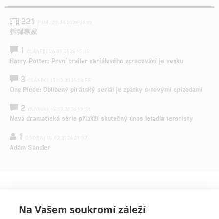
221
FILM | 22.04.2026 08:53
拆彈專家
1
ČLÁNEK | 26.03.2026 15:15
Harry Potter: První trailer seriálového zpracování je venku
3
ČLÁNEK | 15.03.2026 14:56
One Piece: Oblíbený pirátský seriál je zpátky s novými epizodami
2
ČLÁNEK | 15.03.2026 13:24
Nová dramatická série přiblíží skutečný únos letadla teroristy
1
OSOBA | 15.02.2026 21:37
Adam Sandler
Na Vašem soukromí záleží