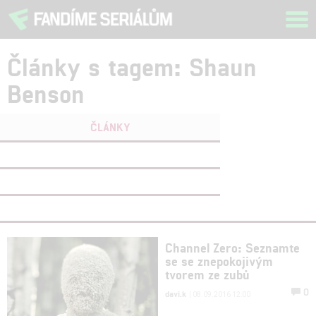
Tog
navi
Články s tagem: Shaun
Benson
ČLÁNKY
FILMY
(0)
OSOBY
(0)
VIDEA
(0)
Channel Zero: Seznamte
se se znepokojivým
tvorem ze zubů
0
davi.k
| 08.09.2016 12:00