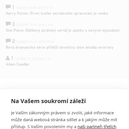
1
ČLÁNEK | 26.03.2026 15:15
Harry Potter: První trailer seriálového zpracování je venku
3
ČLÁNEK | 15.03.2026 14:56
One Piece: Oblíbený pirátský seriál je zpátky s novými epizodami
2
ČLÁNEK | 15.03.2026 13:24
Nová dramatická série přiblíží skutečný únos letadla teroristy
1
OSOBA | 15.02.2026 21:37
Adam Sandler
Na Vašem soukromí záleží
Je Vaším zákonným právem si zvolit, jaké informace
může daná webová stránka sdílet a k jakým může mít
přístup. S Vaším povolením my a
naši partneři třetích