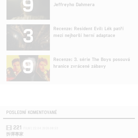
9
Jeffreyho Dahmera
3
Recenze: Resident Evil: Lék patří
mezi nejhorší herní adaptace
9
Recenze: 3. série The Boys posouvá
hranice zvrácené zábavy
POSLEDNÍ KOMENTOVANÉ
221
FILM | 22.04.2026 08:53
拆彈專家