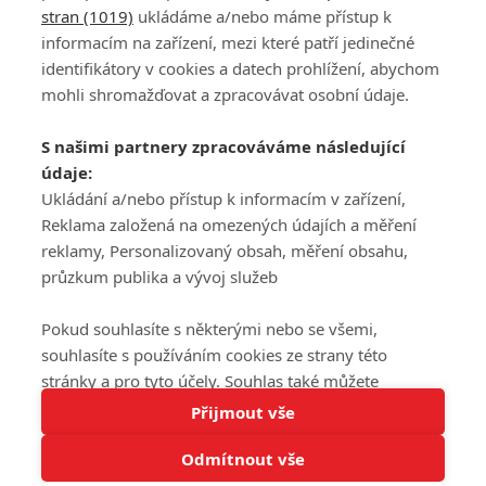
stran (1019)
ukládáme a/nebo máme přístup k
informacím na zařízení, mezi které patří jedinečné
DISKUZE
PŘIHLÁSIT
identifikátory v cookies a datech prohlížení, abychom
REGISTROVAT
mohli shromažďovat a zpracovávat osobní údaje.
Šéfredaktorkou webu je
Petr Slavík
, e-mail
serialy@fandimefilmu.cz
S našimi partnery zpracováváme následující
údaje:
Máte-li zájem o inzerci na našem webu napište nám na e-mail
studio@koncal.com
Ukládání a/nebo přístup k informacím v zařízení,
Reklama založená na omezených údajích a měření
Ochrana osobních údajů
|
Zásady používání cookies
|
Pravidla webu
|
reklamy, Personalizovaný obsah, měření obsahu,
Upravit nastavení soukromí
průzkum publika a vývoj služeb
Pokud souhlasíte s některými nebo se všemi,
souhlasíte s používáním cookies ze strany této
stránky a pro tyto účely. Souhlas také můžete
Tato stránka používá soubory cookies.
odmítnout, ale v takovém případě vám na stránce
Přijmout vše
© 2016 – 2026 FandimeSerialum.cz / All rights reserved /
Více informací
nebudou k dispozici některé personalizované funkce.
Provozovatel webu je Koncal studio s.r.o.
Odmítnout vše
Vaše volby souhlasu se budou vztahovat pouze na
Rozumím
tuto webovou stránku. Vaše nastavení a odvolání