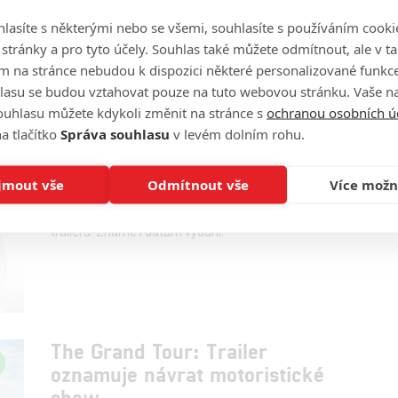
Jaké veselé příhody doprovázely natáčení slavného
lasíte s některými nebo se všemi, souhlasíte s používáním cooki
automobilového pořadu?
o stránky a pro tyto účely. Souhlas také můžete odmítnout, ale v 
m na stránce nebudou k dispozici některé personalizované funkce
lasu se budou vztahovat pouze na tuto webovou stránku. Vaše na
ouhlasu můžete kdykoli změnit na stránce s
ochranou osobních ú
a tlačítko
Správa souhlasu
v levém dolním rohu.
The Grand Tour: Trailer na 3.
sérii a datum vydání
jmout vše
Odmítnout vše
Více možn
0
JamesVsalix
| 30.11.2018 15:21
3. série The Grant Tour se představuje v prvním
traileru. Známe i datum vydání.
The Grand Tour: Trailer
oznamuje návrat motoristické
show