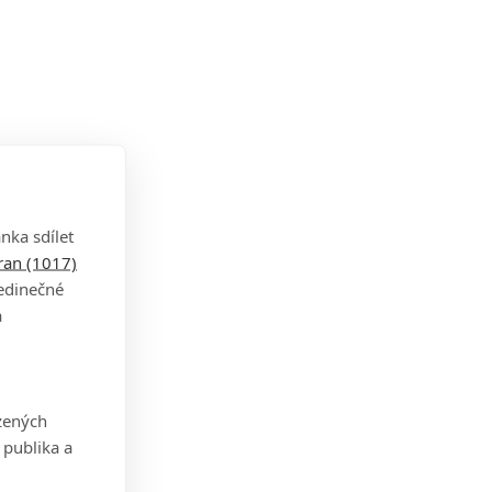
nka sdílet
tran (1017)
jedinečné
a
zených
 publika a