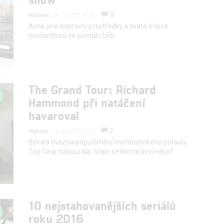
0
Rudmen
| 04.11.2017 18:02
Auta, jiné dopravní prostředky a svatá trojice
moderátorů se pomalu blíží.
The Grand Tour: Richard
Hammond při natáčení
havaroval
2
Vojtulee
| 14.06.2017 14:52
Bývalá hvězda populárního motoristického pořadu
Top Gear nabourala. Stalo se Richardovi něco?
10 nejstahovanějších seriálů
roku 2016