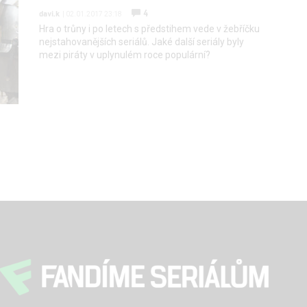
4
davi.k
| 02.01.2017 23:18
Hra o trůny i po letech s předstihem vede v žebříčku
nejstahovanějších seriálů. Jaké další seriály byly
mezi piráty v uplynulém roce populární?