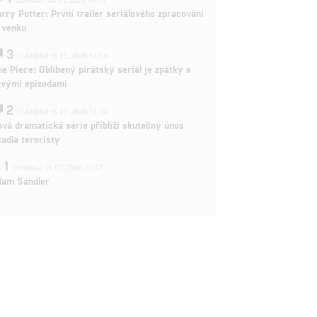
ČLÁNEK | 26.03.2026 15:15
rry Potter: První trailer seriálového zpracování
 venku
3
ČLÁNEK | 15.03.2026 14:56
e Piece: Oblíbený pirátský seriál je zpátky s
ovými epizodami
2
ČLÁNEK | 15.03.2026 13:24
vá dramatická série přiblíží skutečný únos
tadla teroristy
1
OSOBA | 15.02.2026 21:37
dam Sandler