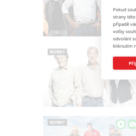
Pokud souh
strany tét
případě vá
volby souh
odvolání s
kliknutím n
NOVINKY
Při
NOVINKY