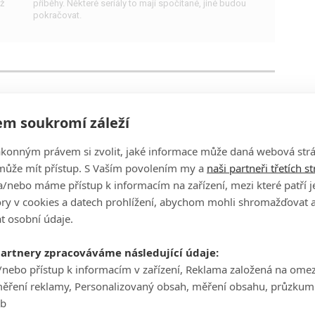
ž
příběhy. Některé seriály to mají spočítané, jiné budou
pokračovat.
Nepřehlédněte: TOP 9 premiér
druhé poloviny ledna
m soukromí záleží
1
filmsim
| 15.01.2019 12:21
ákonným právem si zvolit, jaké informace může daná webová strá
Co byste si do konce ledna neměli nechat ujít?
může mít přístup. S Vaším povolením my a
naši partneři třetích s
/nebo máme přístup k informacím na zařízení, mezi které patří 
tory v cookies a datech prohlížení, abychom mohli shromažďovat 
t osobní údaje.
partnery zpracováváme následující údaje:
Top Gear: 5 zábavných historek
/nebo přístup k informacím v zařízení, Reklama založená na ome
z natáčení
měření reklamy, Personalizovaný obsah, měření obsahu, průzkum
eb
1
Lukys
| 03.01.2019 12:13