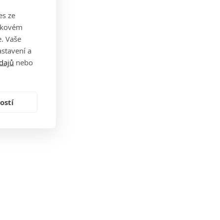
es ze
takovém
. Vaše
stavení a
dajů
nebo
ostí