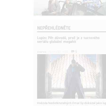
NEPŘEHLÉDNĚTE
Lupin: Pět důvodů, proč je z tuctového
seriálu globální megahit
5
Anarvin
| 20.01.2021 14:33
Hvězda Nedotknutelných Omar Sy dokázal jako lu