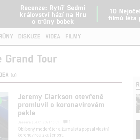
Recenze: Rytíř Sedmi
10 Nejoče
království hází na Hru
filmů léta
o trůny bobek
TRŮNY
DISKUZE
VIDEA
FILMY
e Grand Tour
IDEA
(0)
R
Jeremy Clarkson otevřeně
promluvil o koronavirovém
pekle
1
Jaaaara
| 04.01.2021 15:01
Oblíbený moderátor a žurnalista popsal vlastní
koronavirou zkušenost.