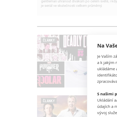
gentleman uhranout divákům po celém světě, i kdy
je seriál ve skutečnosti celkem průměrný.
ČLÁNKY
Na Vaše
Je Vaším z
a k jakým 
ukládáme a
identifiká
zpracováva
S našimi 
Ukládání a
ČLÁNKY
údajích a 
vývoj služ