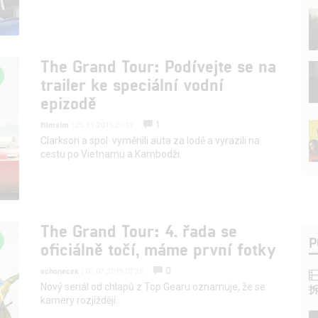
The Grand Tour: Podívejte se na
trailer ke speciální vodní
epizodě
1
filmsim
| 25.11.2019 20:17
Clarkson a spol. vyměnili auta za lodě a vyrazili na
cestu po Vietnamu a Kambodži.
The Grand Tour: 4. řada se
P
oficiálně točí, máme první fotky
0
schonecek
| 03.07.2019 07:26
Nový seriál od chlapů z Top Gearu oznamuje, že se
kamery rozjíždějí.