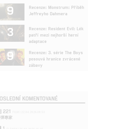
9
Recenze: Monstrum: Příběh
Jeffreyho Dahmera
3
Recenze: Resident Evil: Lék
patří mezi nejhorší herní
adaptace
9
Recenze: 3. série The Boys
posouvá hranice zvrácené
zábavy
OSLEDNÍ KOMENTOVANÉ
221
FILM | 22.04.2026 08:53
拆彈專家
1