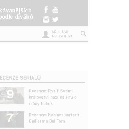
kávanějších
 podle diváků
PŘIHLÁSIT
REGISTROVAT
ECENZE SERIÁLŮ
9
Recenze: Rytíř Sedmi
království hází na Hru o
trůny bobek
7
Recenze: Kabinet kuriozit
Guillerma Del Tora