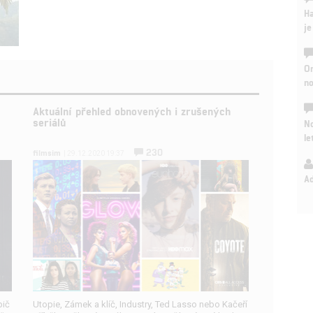
Ha
je
On
n
Aktuální přehled obnovených i zrušených
seriálů
No
le
230
filmsim
| 29.12.2020 19:37
A
pič
Utopie, Zámek a klíč, Industry, Ted Lasso nebo Kačeří