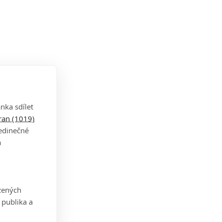
nka sdílet
tran (1019)
jedinečné
a
zených
 publika a