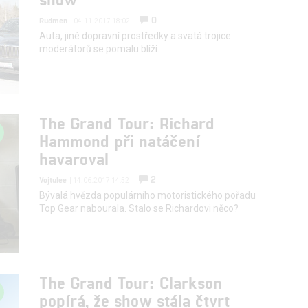
0
Rudmen
| 04.11.2017 18:02
Auta, jiné dopravní prostředky a svatá trojice
moderátorů se pomalu blíží.
The Grand Tour: Richard
Hammond při natáčení
havaroval
2
Vojtulee
| 14.06.2017 14:52
Bývalá hvězda populárního motoristického pořadu
Top Gear nabourala. Stalo se Richardovi něco?
The Grand Tour: Clarkson
popírá, že show stála čtvrt