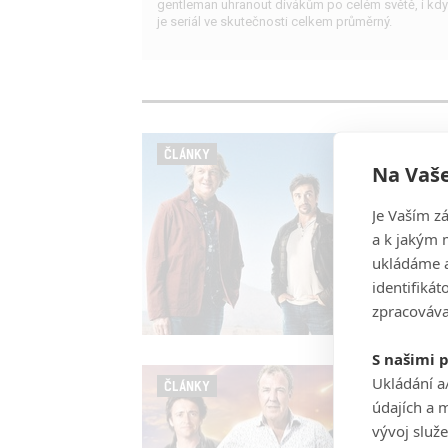
gentleman uhranout divákům po celém světě, i kdy
je seriál ve skutečnosti celkem průměrný.
ČLÁNKY
Na Vaše
Je Vaším z
a k jakým 
ukládáme a
identifiká
zpracováva
S našimi 
Ukládání a
ČLÁNKY
údajích a 
vývoj služ