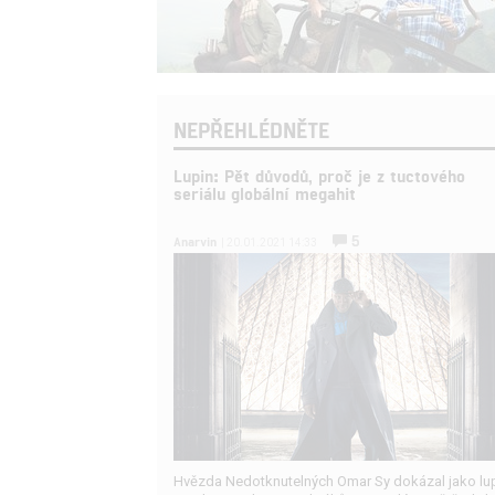
NEPŘEHLÉDNĚTE
Lupin: Pět důvodů, proč je z tuctového
seriálu globální megahit
5
Anarvin
| 20.01.2021 14:33
Hvězda Nedotknutelných Omar Sy dokázal jako lu