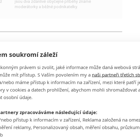
ž
jsou dva zdánlivě obyčejné příběhy známé
moderátorky a běžné podnikatelky.
Grand Tour: 3. řada pořád
nepřesvědčila
m soukromí záleží
1
Lukys
| 19.01.2019 15:32
ákonným právem si zvolit, jaké informace může daná webová strá
Známá trojce moderátorů znovu dokazuje, že i ve
může mít přístup. S Vaším povolením my a
naši partneři třetích s
stáří můžete být cool. Je to ale pořád zábavné?
/nebo máme přístup k informacím na zařízení, mezi které patří 
tory v cookies a datech prohlížení, abychom mohli shromažďovat 
t osobní údaje.
partnery zpracováváme následující údaje:
Top Gear: 5 zábavných historek
/nebo přístup k informacím v zařízení, Reklama založená na ome
z natáčení
měření reklamy, Personalizovaný obsah, měření obsahu, průzkum
eb
1
Lukys
| 03.01.2019 12:13