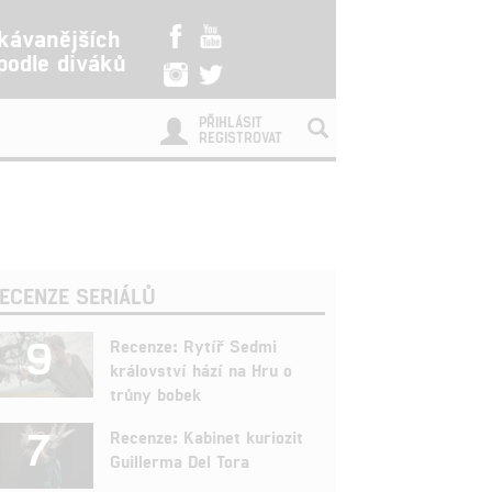
kávanějších
 podle diváků
PŘIHLÁSIT
REGISTROVAT
ECENZE SERIÁLŮ
9
Recenze: Rytíř Sedmi
království hází na Hru o
trůny bobek
7
Recenze: Kabinet kuriozit
Guillerma Del Tora