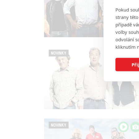
Pokud souh
strany tét
případě vá
volby souh
odvolání s
kliknutím n
NOVINKY
Při
NOVINKY