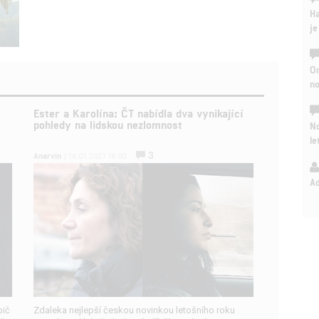
Ha
je
On
n
Ester a Karolína: ČT nabídla dva vynikající
pohledy na lidskou nezlomnost
No
le
3
Anarvin
| 16.01.2021 18:00
A
pič
Zdaleka nejlepší českou novinkou letošního roku