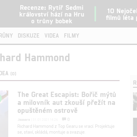
Recenze: Rytíř Sedmi
10 Nejoče
království hází na Hru
filmů léta
o trůny bobek
TRŮNY
DISKUZE
VIDEA
FILMY
ichard Hammond
IDEA
(0)
R
The Great Escapist: Bořič mýtů
a milovník aut zkouší přežít na
opuštěném ostrově
0
Jaaaara
| 31.01.2021 14:26
Richard Hammond z Top Gearu se vrací. Projektuje
se, staví, skládá, montuje a svazuje.