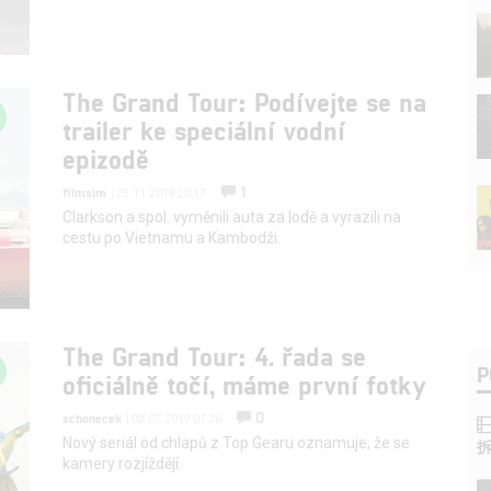
The Grand Tour: Podívejte se na
trailer ke speciální vodní
epizodě
1
filmsim
| 25.11.2019 20:17
Clarkson a spol. vyměnili auta za lodě a vyrazili na
cestu po Vietnamu a Kambodži.
The Grand Tour: 4. řada se
P
oficiálně točí, máme první fotky
0
schonecek
| 03.07.2019 07:26
Nový seriál od chlapů z Top Gearu oznamuje, že se
kamery rozjíždějí.