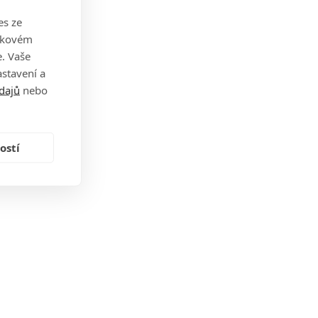
es ze
takovém
. Vaše
stavení a
dajů
nebo
ostí