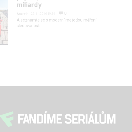
miliardy
0
Anarvin
| 29.11.2016 19:44
A seznamte se s moderní metodou měření
sledovanosti.