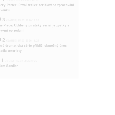
ČLÁNEK | 26.03.2026 15:15
rry Potter: První trailer seriálového zpracování
 venku
3
ČLÁNEK | 15.03.2026 14:56
e Piece: Oblíbený pirátský seriál je zpátky s
ovými epizodami
2
ČLÁNEK | 15.03.2026 13:24
vá dramatická série přiblíží skutečný únos
tadla teroristy
1
OSOBA | 15.02.2026 21:37
dam Sandler