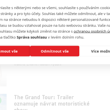
Jaké veselé příhody doprovázely natáčení slavného
lasíte s některými nebo se všemi, souhlasíte s používáním cooki
automobilového pořadu?
o stránky a pro tyto účely. Souhlas také můžete odmítnout, ale v 
m na stránce nebudou k dispozici některé personalizované funkce
lasu se budou vztahovat pouze na tuto webovou stránku. Vaše na
ouhlasu můžete kdykoli změnit na stránce s
ochranou osobních ú
a tlačítko
Správa souhlasu
v levém dolním rohu.
The Grand Tour: Trailer na 3.
sérii a datum vydání
jmout vše
Odmítnout vše
Více možn
0
JamesVsalix
| 30.11.2018 15:21
3. série The Grant Tour se představuje v prvním
traileru. Známe i datum vydání.
The Grand Tour: Trailer
oznamuje návrat motoristické
show