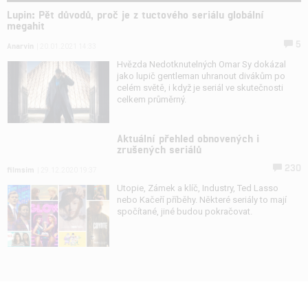
Lupin: Pět důvodů, proč je z tuctového seriálu globální
megahit
5
Anarvin
| 20.01.2021 14:33
Hvězda Nedotknutelných Omar Sy dokázal
jako lupič gentleman uhranout divákům po
celém světě, i když je seriál ve skutečnosti
celkem průměrný.
Aktuální přehled obnovených i
zrušených seriálů
230
filmsim
| 29.12.2020 19:37
Utopie, Zámek a klíč, Industry, Ted Lasso
nebo Kačeří příběhy. Některé seriály to mají
spočítané, jiné budou pokračovat.