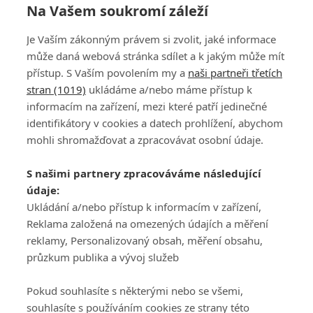
Na Vašem soukromí záleží
Je Vaším zákonným právem si zvolit, jaké informace
může daná webová stránka sdílet a k jakým může mít
přístup. S Vaším povolením my a
naši partneři třetích
stran (1019)
ukládáme a/nebo máme přístup k
informacím na zařízení, mezi které patří jedinečné
DISKUZE
PŘIHLÁSIT
identifikátory v cookies a datech prohlížení, abychom
REGISTROVAT
mohli shromažďovat a zpracovávat osobní údaje.
Šéfredaktorkou webu je
Petr Slavík
, e-mail
serialy@fandimefilmu.cz
S našimi partnery zpracováváme následující
údaje:
Máte-li zájem o inzerci na našem webu napište nám na e-mail
Ukládání a/nebo přístup k informacím v zařízení,
studio@koncal.com
Reklama založená na omezených údajích a měření
Ochrana osobních údajů
|
Zásady používání cookies
|
Pravidla webu
|
reklamy, Personalizovaný obsah, měření obsahu,
Upravit nastavení soukromí
průzkum publika a vývoj služeb
Pokud souhlasíte s některými nebo se všemi,
souhlasíte s používáním cookies ze strany této