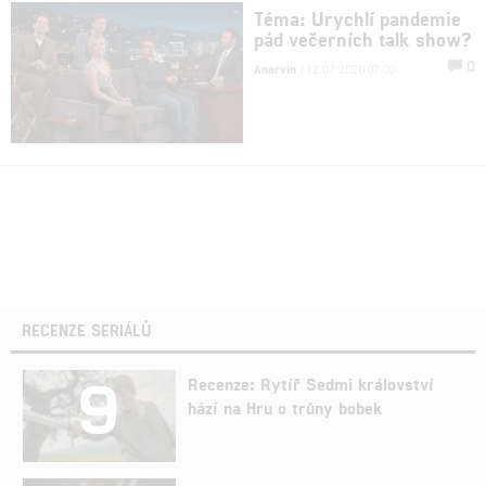
Téma: Urychlí pandemie
pád večerních talk show?
0
Anarvin
| 12.07.2020 07:00
RECENZE SERIÁLŮ
9
Recenze: Rytíř Sedmi království
hází na Hru o trůny bobek