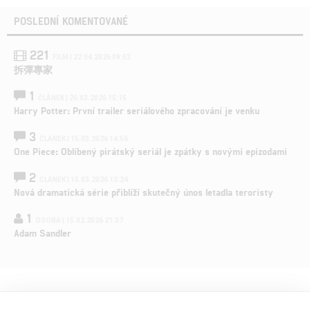
POSLEDNÍ KOMENTOVANÉ
221
FILM | 22.04.2026 08:53
拆彈專家
1
ČLÁNEK | 26.03.2026 15:15
Harry Potter: První trailer seriálového zpracování je venku
3
ČLÁNEK | 15.03.2026 14:56
One Piece: Oblíbený pirátský seriál je zpátky s novými epizodami
2
ČLÁNEK | 15.03.2026 13:24
Nová dramatická série přiblíží skutečný únos letadla teroristy
1
OSOBA | 15.02.2026 21:37
Adam Sandler