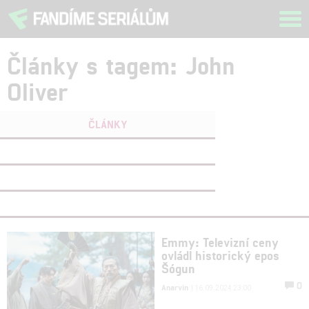
Tog
navi
Články s tagem: John
Oliver
ČLÁNKY
FILMY
(0)
OSOBY
(0)
VIDEA
(1)
Emmy: Televizní ceny
ovládl historický epos
Šógun
0
Anarvin
| 16.09.2024 23:00