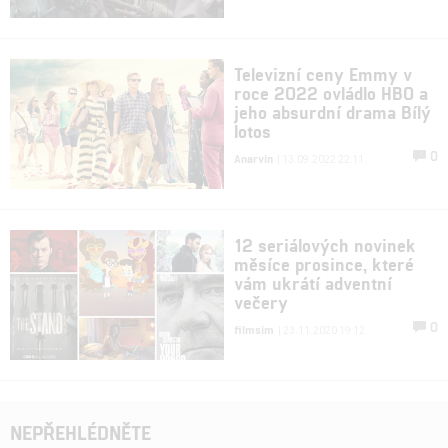
Televizní ceny Emmy v
roce 2022 ovládlo HBO a
jeho absurdní drama Bílý
lotos
0
Anarvin
| 13.09.2022 22:11
12 seriálových novinek
měsíce prosince, které
vám ukrátí adventní
večery
0
filmsim
| 23.11.2020 19:12
NEPŘEHLÉDNĚTE