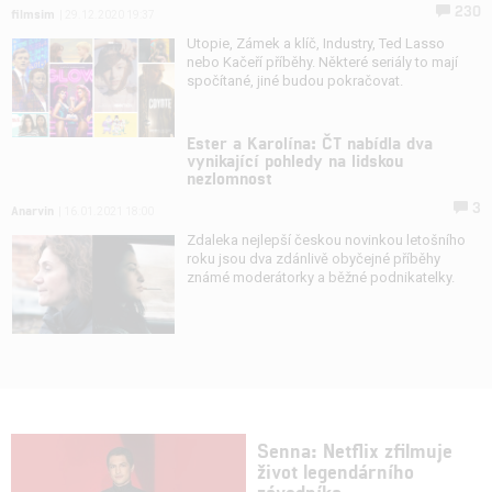
230
filmsim
| 29.12.2020 19:37
Utopie, Zámek a klíč, Industry, Ted Lasso
nebo Kačeří příběhy. Některé seriály to mají
spočítané, jiné budou pokračovat.
Ester a Karolína: ČT nabídla dva
vynikající pohledy na lidskou
nezlomnost
3
Anarvin
| 16.01.2021 18:00
Zdaleka nejlepší českou novinkou letošního
roku jsou dva zdánlivě obyčejné příběhy
známé moderátorky a běžné podnikatelky.
Senna: Netflix zfilmuje
život legendárního
závodníka