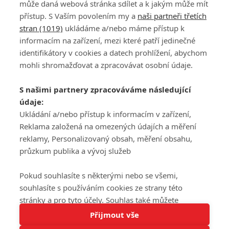
může daná webová stránka sdílet a k jakým může mít
přístup. S Vaším povolením my a
naši partneři třetích
stran (1019)
ukládáme a/nebo máme přístup k
informacím na zařízení, mezi které patří jedinečné
DISKUZE
PŘIHLÁSIT
identifikátory v cookies a datech prohlížení, abychom
REGISTROVAT
mohli shromažďovat a zpracovávat osobní údaje.
Šéfredaktorkou webu je
Petr Slavík
, e-mail
serialy@fandimefilmu.cz
S našimi partnery zpracováváme následující
údaje:
Máte-li zájem o inzerci na našem webu napište nám na e-mail
studio@koncal.com
Ukládání a/nebo přístup k informacím v zařízení,
Reklama založená na omezených údajích a měření
Ochrana osobních údajů
|
Zásady používání cookies
|
Pravidla webu
|
reklamy, Personalizovaný obsah, měření obsahu,
Upravit nastavení soukromí
průzkum publika a vývoj služeb
Pokud souhlasíte s některými nebo se všemi,
souhlasíte s používáním cookies ze strany této
stránky a pro tyto účely. Souhlas také můžete
Tato stránka používá soubory cookies.
odmítnout, ale v takovém případě vám na stránce
Přijmout vše
© 2016 – 2026 FandimeSerialum.cz / All rights reserved /
Více informací
nebudou k dispozici některé personalizované funkce.