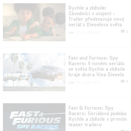
Rychle a zběsile:
Závodníci v utajení -
Trailer představuje nový
seriál z Dieselova světa
0
Lee
| 17.12.2019 10:20
Fast and Furious: Spy
Racers: V novém seriálu
ze světa Rychle a zběsile
hraje dcera Vina Diesela
0
Lee
| 19.11.2019 16:16
Fast & Furious: Spy
Racers: Seriálová podoba
Rychle a zběsile v prvním
teaser traileru