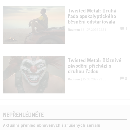
Twisted Metal: Druhá
řada apokalyptického
běsnění odstartovala
1
Rudmen
| 31.07.2025 22:51
Twisted Metal: Bláznivé
závodění přichází s
druhou řadou
0
Rudmen
| 15.03.2025 22:50
NEPŘEHLÉDNĚTE
Aktuální přehled obnovených i zrušených seriálů