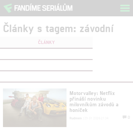
Tog
navi
Články s tagem: závodní
ČLÁNKY
FILMY
(0)
OSOBY
(0)
VIDEA
(0)
Motorvalley: Netflix
přináší novinku
milovníkům závodů a
honiček
0
Rudmen
| 29.01.2026 21:34