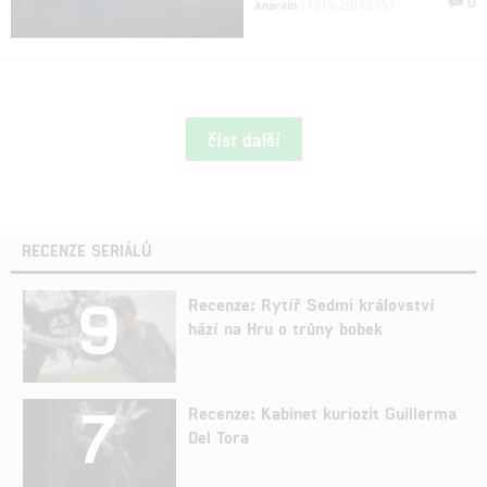
0
Anarvin
| 13.06.2019 21:57
číst další
RECENZE SERIÁLŮ
9
Recenze: Rytíř Sedmi království
hází na Hru o trůny bobek
7
Recenze: Kabinet kuriozit Guillerma
Del Tora