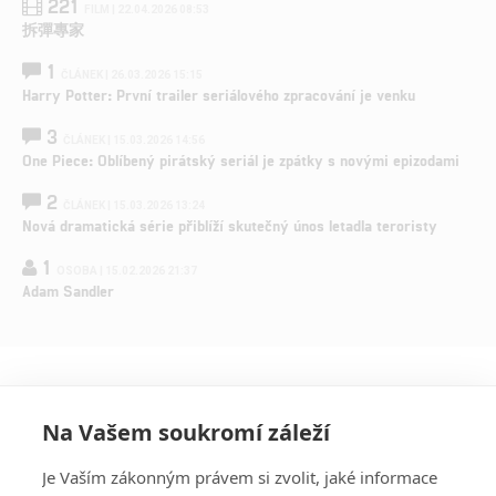
221
FILM | 22.04.2026 08:53
拆彈專家
1
ČLÁNEK | 26.03.2026 15:15
Harry Potter: První trailer seriálového zpracování je venku
3
ČLÁNEK | 15.03.2026 14:56
One Piece: Oblíbený pirátský seriál je zpátky s novými epizodami
2
ČLÁNEK | 15.03.2026 13:24
Nová dramatická série přiblíží skutečný únos letadla teroristy
1
OSOBA | 15.02.2026 21:37
Adam Sandler
Na Vašem soukromí záleží
Je Vaším zákonným právem si zvolit, jaké informace