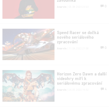
0
Anarvin
| 05.08.2023 23:50
Speed Racer se dočká
nového seriálového
zpracování
0
Anarvin
| 11.06.2022 21:58
Horizon Zero Dawn a další
videohry míří k
seriálovému zpracování
4
Anarvin
| 26.05.2022 19:32