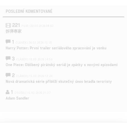
POSLEDNÍ KOMENTOVANÉ
221
FILM | 22.04.2026 08:53
拆彈專家
1
ČLÁNEK | 26.03.2026 15:15
Harry Potter: První trailer seriálového zpracování je venku
3
ČLÁNEK | 15.03.2026 14:56
One Piece: Oblíbený pirátský seriál je zpátky s novými epizodami
2
ČLÁNEK | 15.03.2026 13:24
Nová dramatická série přiblíží skutečný únos letadla teroristy
1
OSOBA | 15.02.2026 21:37
Adam Sandler