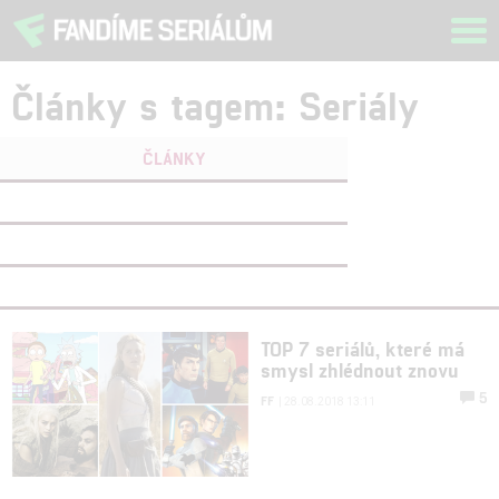
Tog
navi
Články s tagem: Seriály
ČLÁNKY
FILMY
(0)
OSOBY
(0)
VIDEA
(0)
TOP 7 seriálů, které má
smysl zhlédnout znovu
5
FF
| 28.08.2018 13:11