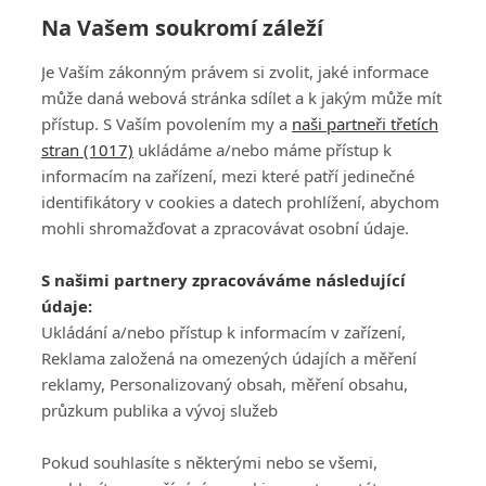
Na Vašem soukromí záleží
Je Vaším zákonným právem si zvolit, jaké informace
může daná webová stránka sdílet a k jakým může mít
přístup. S Vaším povolením my a
naši partneři třetích
stran (1017)
ukládáme a/nebo máme přístup k
informacím na zařízení, mezi které patří jedinečné
DISKUZE
PŘIHLÁSIT
identifikátory v cookies a datech prohlížení, abychom
REGISTROVAT
mohli shromažďovat a zpracovávat osobní údaje.
Šéfredaktorkou webu je
Petr Slavík
, e-mail
serialy@fandimefilmu.cz
S našimi partnery zpracováváme následující
údaje:
Máte-li zájem o inzerci na našem webu napište nám na e-mail
studio@koncal.com
Ukládání a/nebo přístup k informacím v zařízení,
Reklama založená na omezených údajích a měření
Ochrana osobních údajů
|
Zásady používání cookies
|
Pravidla webu
|
reklamy, Personalizovaný obsah, měření obsahu,
Upravit nastavení soukromí
průzkum publika a vývoj služeb
Pokud souhlasíte s některými nebo se všemi,