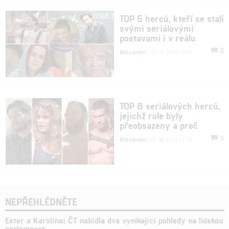
TOP 5 herců, kteří se stali
svými seriálovými
postavami i v reálu
0
Missandei
| 23.08.2018 13:49
TOP 8 seriálových herců,
jejichž role byly
přeobsazeny a proč
3
Missandei
| 04.08.2018 13:29
NEPŘEHLÉDNĚTE
Ester a Karolína: ČT nabídla dva vynikající pohledy na lidskou
nezlomnost