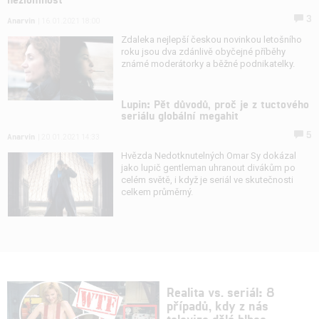
3
Anarvin
| 16.01.2021 18:00
Zdaleka nejlepší českou novinkou letošního
roku jsou dva zdánlivě obyčejné příběhy
známé moderátorky a běžné podnikatelky.
Lupin: Pět důvodů, proč je z tuctového
seriálu globální megahit
5
Anarvin
| 20.01.2021 14:33
Hvězda Nedotknutelných Omar Sy dokázal
jako lupič gentleman uhranout divákům po
celém světě, i když je seriál ve skutečnosti
celkem průměrný.
Realita vs. seriál: 8
případů, kdy z nás
televize dělá blbce