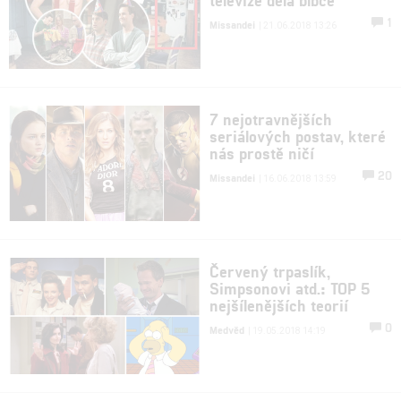
1
Missandei
| 21.06.2018 13:26
7 nejotravnějších
seriálových postav, které
nás prostě ničí
20
Missandei
| 16.06.2018 13:59
Červený trpaslík,
Simpsonovi atd.: TOP 5
nejšílenějších teorií
0
Medvěd
| 19.05.2018 14:19