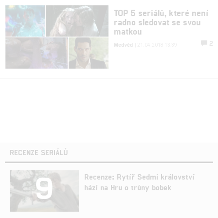
TOP 5 seriálů, které není
radno sledovat se svou
matkou
2
Medvěd
| 21.04.2018 13:39
RECENZE SERIÁLŮ
9
Recenze: Rytíř Sedmi království
hází na Hru o trůny bobek