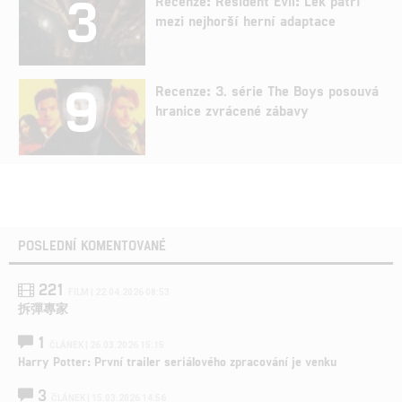
3
Recenze: Resident Evil: Lék patří
mezi nejhorší herní adaptace
9
Recenze: 3. série The Boys posouvá
hranice zvrácené zábavy
POSLEDNÍ KOMENTOVANÉ
221
FILM | 22.04.2026 08:53
拆彈專家
1
ČLÁNEK | 26.03.2026 15:15
Harry Potter: První trailer seriálového zpracování je venku
3
ČLÁNEK | 15.03.2026 14:56