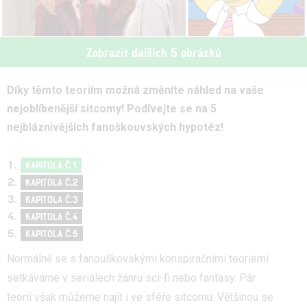
Zobrazit dalších 5 obrázků
Díky těmto teoriím možná změníte náhled na vaše
nejoblíbenější sitcomy! Podívejte se na 5
nejbláznivějších fanoškouvských hypotéz!
KAPITOLA Č.1
KAPITOLA Č.2
KAPITOLA Č.3
KAPITOLA Č.4
KAPITOLA Č.5
Normálně se s fanouškovskými konspiračními teoriemi
setkáváme v seriálech žánru sci-fi nebo fantasy. Pár
teorií však můžeme najít i ve sféře sitcomu. Většinou se