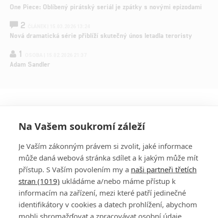
One Piece: Oblíbený pirátský seriál je zpátky s novými epizodami
2
ČLÁNEK | 15.03.2026 13:24
Nová dramatická série přiblíží skutečný únos letadla teroristy
1
OSOBA | 15.02.2026 21:37
Adam Sandler
Na Vašem soukromí záleží
Je Vaším zákonným právem si zvolit, jaké informace
může daná webová stránka sdílet a k jakým může mít
přístup. S Vaším povolením my a
naši partneři třetích
stran (1019)
ukládáme a/nebo máme přístup k
informacím na zařízení, mezi které patří jedinečné
DISKUZE
PŘIHLÁSIT
identifikátory v cookies a datech prohlížení, abychom
REGISTROVAT
mohli shromažďovat a zpracovávat osobní údaje.