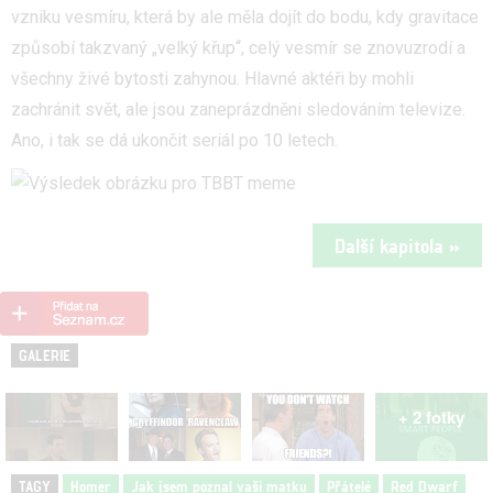
vzniku vesmíru, která by ale měla dojít do bodu, kdy gravitace
způsobí takzvaný „velký křup‘‘, celý vesmír se znovuzrodí a
všechny živé bytosti zahynou. Hlavné aktéři by mohli
zachránit svět, ale jsou zaneprázdněni sledováním televize.
Ano, i tak se dá ukončit seriál po 10 letech.
Další kapitola »
GALERIE
+ 2 fotky
TAGY
Homer
Jak jsem poznal vaši matku
Přátelé
Red Dwarf