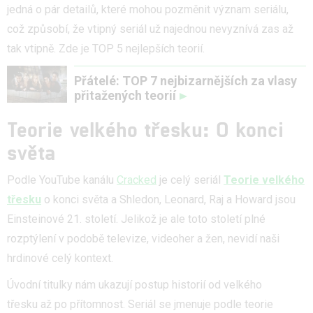
jedná o pár detailů, které mohou pozměnit význam seriálu,
což způsobí, že vtipný seriál už najednou nevyznívá zas až
tak vtipně. Zde je TOP 5 nejlepších teorií.
Přátelé: TOP 7 nejbizarnějších za vlasy
přitažených teorií
Teorie velkého třesku: O konci
světa
Podle YouTube kanálu
Cracked
je celý seriál
Teorie velkého
třesku
o konci světa a Shledon, Leonard, Raj a Howard jsou
Einsteinové 21. století. Jelikož je ale toto století plné
rozptýlení v podobě televize, videoher a žen, nevidí naši
hrdinové celý kontext.
Úvodní titulky nám ukazují postup historií od velkého
třesku až po přítomnost. Seriál se jmenuje podle teorie