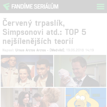
Tog
navi
Červený trpaslík,
Simpsonovi atd.: TOP 5
nejšílenějších teorií
Napsal:
Ursus Arctos Arctos - (Medvěd)
, 19.05.2018 14:19