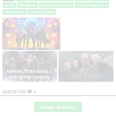
Seriály
Simpsonovi
Teorie velkého třesku
The Big Bang Theory
The Simpsons
Červený trpaslík
KOMENTÁŘE
0
Vstoupit do diskuze