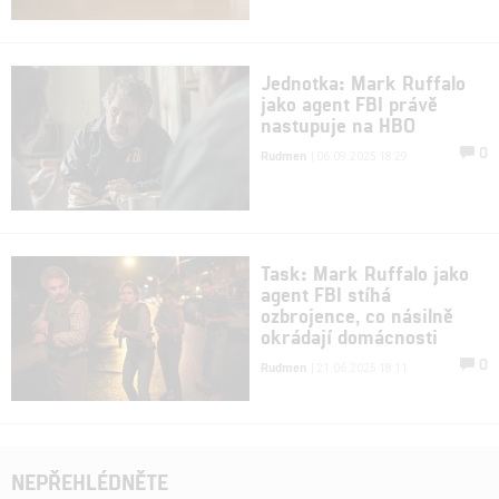
Jednotka: Mark Ruffalo
jako agent FBI právě
nastupuje na HBO
0
Rudmen
| 06.09.2025 18:29
Task: Mark Ruffalo jako
agent FBI stíhá
ozbrojence, co násilně
okrádají domácnosti
0
Rudmen
| 21.06.2025 18:11
NEPŘEHLÉDNĚTE