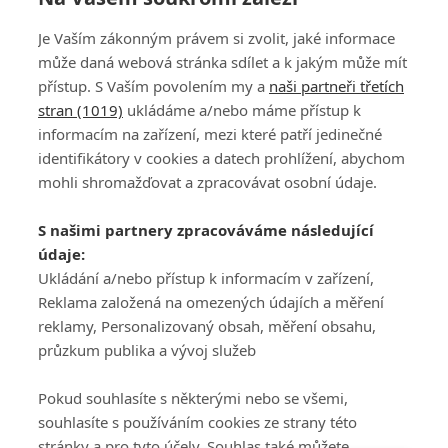
Je Vaším zákonným právem si zvolit, jaké informace
může daná webová stránka sdílet a k jakým může mít
přístup. S Vaším povolením my a
naši partneři třetích
stran (1019)
ukládáme a/nebo máme přístup k
informacím na zařízení, mezi které patří jedinečné
DISKUZE
PŘIHLÁSIT
identifikátory v cookies a datech prohlížení, abychom
REGISTROVAT
mohli shromažďovat a zpracovávat osobní údaje.
Šéfredaktorkou webu je
Petr Slavík
, e-mail
serialy@fandimefilmu.cz
S našimi partnery zpracováváme následující
údaje:
Máte-li zájem o inzerci na našem webu napište nám na e-mail
studio@koncal.com
Ukládání a/nebo přístup k informacím v zařízení,
Reklama založená na omezených údajích a měření
Ochrana osobních údajů
|
Zásady používání cookies
|
Pravidla webu
|
reklamy, Personalizovaný obsah, měření obsahu,
Upravit nastavení soukromí
průzkum publika a vývoj služeb
Pokud souhlasíte s některými nebo se všemi,
souhlasíte s používáním cookies ze strany této
stránky a pro tyto účely. Souhlas také můžete