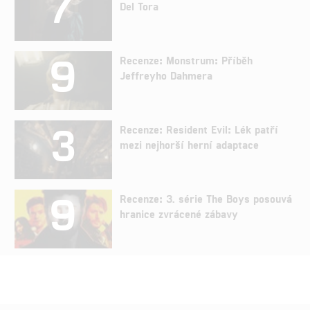
7
Del Tora
9
Recenze: Monstrum: Příběh
Jeffreyho Dahmera
3
Recenze: Resident Evil: Lék patří
mezi nejhorší herní adaptace
9
Recenze: 3. série The Boys posouvá
hranice zvrácené zábavy