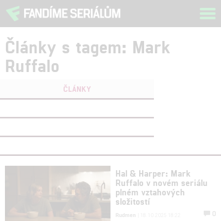
Tog
navi
Články s tagem: Mark
Ruffalo
ČLÁNKY
FILMY
(0)
OSOBY
(1)
VIDEA
(0)
Hal & Harper: Mark
Ruffalo v novém seriálu
plném vztahových
složitostí
0
Rudmen
| 18.10.2025 18:22