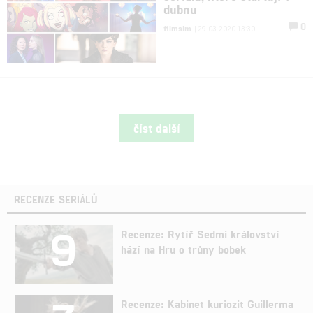
dubnu
0
filmsim
| 29.03.2020 13:30
číst další
RECENZE SERIÁLŮ
9
Recenze: Rytíř Sedmi království
hází na Hru o trůny bobek
Recenze: Kabinet kuriozit Guillerma