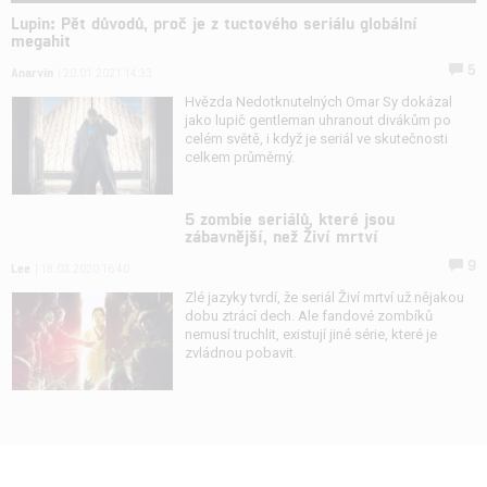
Lupin: Pět důvodů, proč je z tuctového seriálu globální
megahit
5
Anarvin
| 20.01.2021 14:33
Hvězda Nedotknutelných Omar Sy dokázal
jako lupič gentleman uhranout divákům po
celém světě, i když je seriál ve skutečnosti
celkem průměrný.
5 zombie seriálů, které jsou
zábavnější, než Živí mrtví
9
Lee
| 18.03.2020 16:40
Zlé jazyky tvrdí, že seriál Živí mrtví už nějakou
dobu ztrácí dech. Ale fandové zombíků
nemusí truchlit, existují jiné série, které je
zvládnou pobavit.