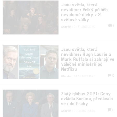
Jsou světla, která
nevidíme: Velký příběh
nevidomé dívky z 2.
světové války
1
Anarvin
| 01.11.2023 23:00
Jsou světla, která
nevidíme: Hugh Laurie a
Mark Ruffalo si zahrají ve
válečné minisérií od
Netflixu
0
filmsim
| 24.01.2022 19:45
Zlatý glóbus 2021: Ceny
ovládla Koruna, předávalo
se i do Prahy
0
Anarvin
| 01.03.2021 06:01