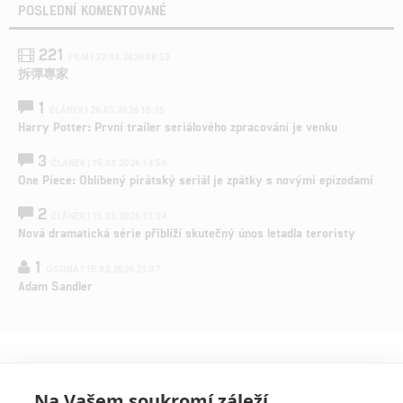
POSLEDNÍ KOMENTOVANÉ
221
FILM | 22.04.2026 08:53
拆彈專家
1
ČLÁNEK | 26.03.2026 15:15
Harry Potter: První trailer seriálového zpracování je venku
3
ČLÁNEK | 15.03.2026 14:56
One Piece: Oblíbený pirátský seriál je zpátky s novými epizodami
2
ČLÁNEK | 15.03.2026 13:24
Nová dramatická série přiblíží skutečný únos letadla teroristy
1
OSOBA | 15.02.2026 21:37
Adam Sandler
Na Vašem soukromí záleží