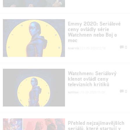
Emmy 2020: Seriálové
ceny ovládly série
Watchmen nebo Boj o
moc
0
Anarvin
| 21.09.2020 12:18
Watchmen: Seriálový
klenot ovládl ceny
televizních kritiků
0
kotilion
| 15.09.2020 15:00
Přehled nejzajímavějších
seriálů, které startují v