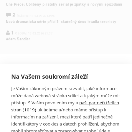
One Piece: Oblíbený pirátský seriál je zpátky s novými epizodami
2
ČLÁNEK | 15.03.2026 13:24
Nová dramatická série přiblíží skutečný únos letadla teroristy
1
OSOBA | 15.02.2026 21:37
Adam Sandler
Na Vašem soukromí záleží
Je Vaším zákonným právem si zvolit, jaké informace
může daná webová stránka sdílet a k jakým může mít
přístup. S Vaším povolením my a
naši partneři třetích
stran (1019)
ukládáme a/nebo máme přístup k
informacím na zařízení, mezi které patří jedinečné
DISKUZE
PŘIHLÁSIT
identifikátory v cookies a datech prohlížení, abychom
REGISTROVAT
mohli shromažďovat a zpracovávat osobní údaje.