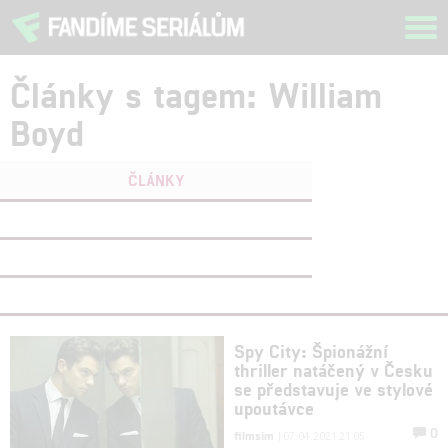
Tog
navi
Články s tagem: William
Boyd
ČLÁNKY
FILMY
(0)
OSOBY
(0)
VIDEA
(0)
Spy City: Špionážní
thriller natáčený v Česku
se představuje ve stylové
upoutávce
0
filmsim
| 07.04.2021 21:05