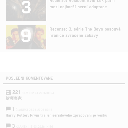
3
Recenze: Resident Evil: Lék patří
mezi nejhorší herní adaptace
9
Recenze: 3. série The Boys posouvá
hranice zvrácené zábavy
POSLEDNÍ KOMENTOVANÉ
221
FILM | 22.04.2026 08:53
拆彈專家
1
ČLÁNEK | 26.03.2026 15:15
Harry Potter: První trailer seriálového zpracování je venku
3
ČLÁNEK | 15.03.2026 14:56