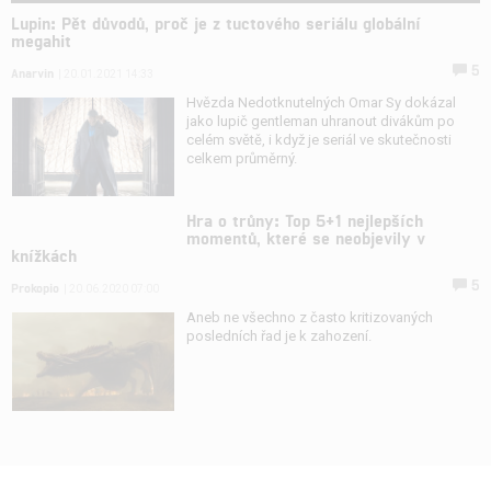
Lupin: Pět důvodů, proč je z tuctového seriálu globální
megahit
5
Anarvin
| 20.01.2021 14:33
Hvězda Nedotknutelných Omar Sy dokázal
jako lupič gentleman uhranout divákům po
celém světě, i když je seriál ve skutečnosti
celkem průměrný.
Hra o trůny: Top 5+1 nejlepších
momentů, které se neobjevily v
knížkách
5
Prokopio
| 20.06.2020 07:00
Aneb ne všechno z často kritizovaných
posledních řad je k zahození.