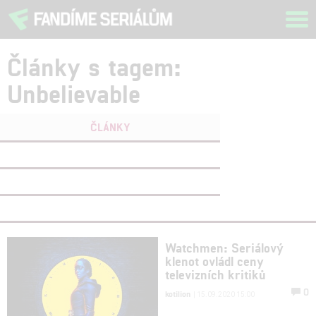
Tog
navi
Články s tagem:
Unbelievable
ČLÁNKY
FILMY
(0)
OSOBY
(0)
VIDEA
(0)
Watchmen: Seriálový
klenot ovládl ceny
televizních kritiků
0
kotilion
| 15.09.2020 15:00