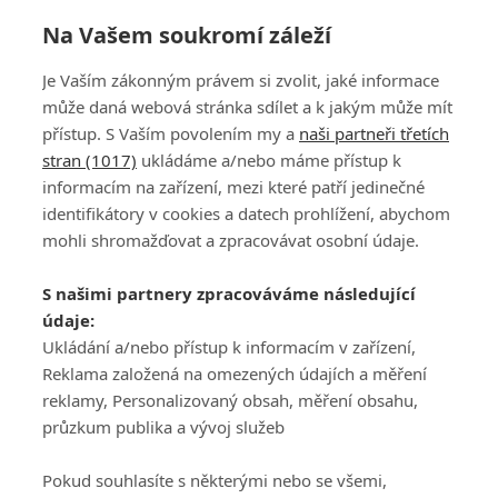
Na Vašem soukromí záleží
Je Vaším zákonným právem si zvolit, jaké informace
může daná webová stránka sdílet a k jakým může mít
přístup. S Vaším povolením my a
naši partneři třetích
stran (1017)
ukládáme a/nebo máme přístup k
informacím na zařízení, mezi které patří jedinečné
DISKUZE
PŘIHLÁSIT
identifikátory v cookies a datech prohlížení, abychom
REGISTROVAT
mohli shromažďovat a zpracovávat osobní údaje.
Šéfredaktorkou webu je
Petr Slavík
, e-mail
serialy@fandimefilmu.cz
S našimi partnery zpracováváme následující
údaje:
Máte-li zájem o inzerci na našem webu napište nám na e-mail
Ukládání a/nebo přístup k informacím v zařízení,
studio@koncal.com
Reklama založená na omezených údajích a měření
Ochrana osobních údajů
|
Zásady používání cookies
|
Pravidla webu
|
reklamy, Personalizovaný obsah, měření obsahu,
Upravit nastavení soukromí
průzkum publika a vývoj služeb
Pokud souhlasíte s některými nebo se všemi,