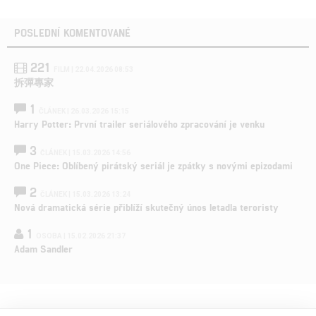
POSLEDNÍ KOMENTOVANÉ
221
FILM | 22.04.2026 08:53
拆彈專家
1
ČLÁNEK | 26.03.2026 15:15
Harry Potter: První trailer seriálového zpracování je venku
3
ČLÁNEK | 15.03.2026 14:56
One Piece: Oblíbený pirátský seriál je zpátky s novými epizodami
2
ČLÁNEK | 15.03.2026 13:24
Nová dramatická série přiblíží skutečný únos letadla teroristy
1
OSOBA | 15.02.2026 21:37
Adam Sandler