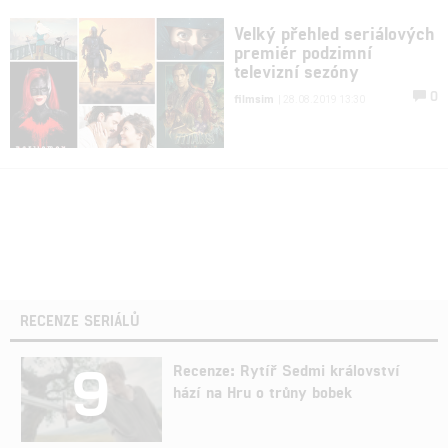
Velký přehled seriálových
premiér podzimní
televizní sezóny
0
filmsim
| 28.08.2019 13:30
RECENZE SERIÁLŮ
9
Recenze: Rytíř Sedmi království
hází na Hru o trůny bobek