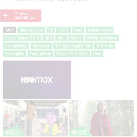
TAGY
Big Little Lies
FX
Fargo
Feud
Golden Globes
Golden Globes 2018
HBO
NBC
Netflix
Příběh služebnice
Sedmilhářky
Showtime
The Handmaid's Tale
This Is Us
Zlaté glóby
Zlatý glóbus
Zlatý glóbus 2018
ceny