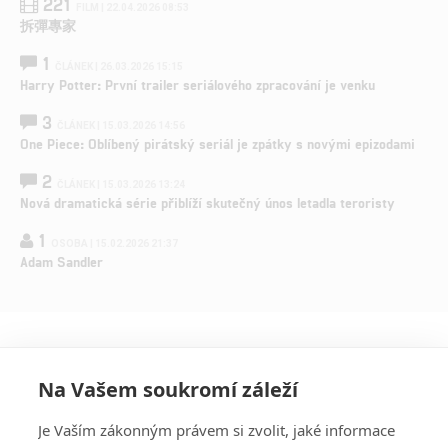
221
FILM | 22.04.2026 08:53
拆彈專家
1
ČLÁNEK | 26.03.2026 15:15
Harry Potter: První trailer seriálového zpracování je venku
3
ČLÁNEK | 15.03.2026 14:56
One Piece: Oblíbený pirátský seriál je zpátky s novými epizodami
2
ČLÁNEK | 15.03.2026 13:24
Nová dramatická série přiblíží skutečný únos letadla teroristy
1
OSOBA | 15.02.2026 21:37
Adam Sandler
Na Vašem soukromí záleží
Je Vaším zákonným právem si zvolit, jaké informace