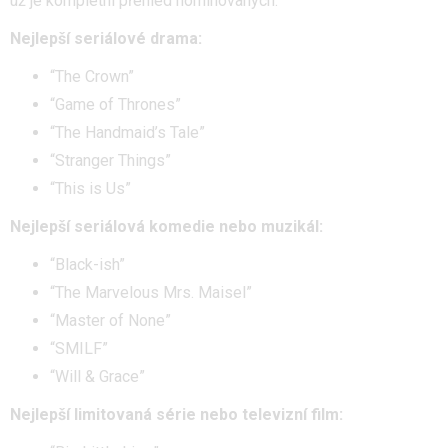
už je kompletní přehled nominovaných:
Nejlepší seriálové drama:
“The Crown”
“Game of Thrones”
“The Handmaid’s Tale”
“Stranger Things”
“This is Us”
Nejlepší seriálová komedie nebo muzikál:
“Black-ish”
“The Marvelous Mrs. Maisel”
“Master of None”
“SMILF”
“Will & Grace”
Nejlepší limitovaná série nebo televizní film: