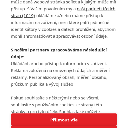
může daná webová stránka sdílet a k jakým může mít
přístup. S Vaším povolením my a
naši partneři třetích
stran (1019)
ukládáme a/nebo máme přístup k
informacím na zařízení, mezi které patří jedinečné
DISKUZE
PŘIHLÁSIT
identifikátory v cookies a datech prohlížení, abychom
REGISTROVAT
mohli shromažďovat a zpracovávat osobní údaje.
Šéfredaktorkou webu je
Petr Slavík
, e-mail
serialy@fandimefilmu.cz
S našimi partnery zpracováváme následující
údaje:
Máte-li zájem o inzerci na našem webu napište nám na e-mail
studio@koncal.com
Ukládání a/nebo přístup k informacím v zařízení,
Reklama založená na omezených údajích a měření
Ochrana osobních údajů
|
Zásady používání cookies
|
Pravidla webu
|
reklamy, Personalizovaný obsah, měření obsahu,
Upravit nastavení soukromí
průzkum publika a vývoj služeb
Pokud souhlasíte s některými nebo se všemi,
souhlasíte s používáním cookies ze strany této
stránky a pro tyto účely. Souhlas také můžete
Tato stránka používá soubory cookies.
odmítnout, ale v takovém případě vám na stránce
Přijmout vše
© 2016 – 2026 FandimeSerialum.cz / All rights reserved /
Více informací
nebudou k dispozici některé personalizované funkce.
Provozovatel webu je Koncal studio s.r.o.