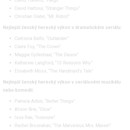
David Thewlis, “Fargo”
David Harbour, “Stranger Things”
Christian Slater, “Mr. Robot”
Nejlepší ženský herecký výkon v dramatickém seriálu:
Caitriona Balfe, “Outlander”
Claire Foy, “The Crown”
Maggie Gyllenhaal, “The Deuce”
Katherine Langford, “13 Reasons Why”
Elisabeth Moss, “The Handmaid’s Tale”
Nejlepší ženský herecký výkon v seriálovém muzikálu
nebo komedii:
Pamela Adlon, “Better Things”
Alison Brie, “Glow”
Issa Rae, “Insecure”
Rachel Brosnahan, “The Marvelous Mrs. Maisel”