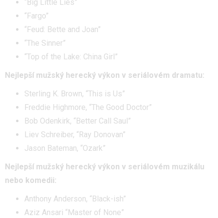
“Big Little Lies”
“Fargo”
“Feud: Bette and Joan”
“The Sinner”
“Top of the Lake: China Girl”
Nejlepší mužský herecký výkon v seriálovém dramatu:
Sterling K. Brown, “This is Us”
Freddie Highmore, “The Good Doctor”
Bob Odenkirk, “Better Call Saul”
Liev Schreiber, “Ray Donovan”
Jason Bateman, “Ozark”
Nejlepší mužský herecký výkon v seriálovém muzikálu
nebo komedii:
Anthony Anderson, “Black-ish”
Aziz Ansari “Master of None”