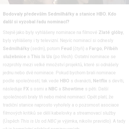
Bodovaly především Sedmilhářky a stanice HBO. Kdo
další si vyzobal řadu nominací?
Stejně jako byly vyhlášeny nominace na filmové
Zlaté glóby
,
byly vyhlášeny i ty televizní. Nejvíc nominací si odnesly
Sedmilhářky
(sedm), potom
Feud
(čtyři) a
Fargo
,
Příběh
služebnice
a
This Is Us
(po třech). Ostatní nominace se
rozprchly mezi velké množství projektů, které si odnášely
jednu nebo dvě nominace. Pokud bychom brali nominace
podle společností, tak vede
HBO
s dvanácti,
Netflix
s devíti,
následuje
FX
s osmi a
NBC
a
Showtime
s pěti. Další
společnosti braly tři nebo méně nominací. Opět platí, že
tradiční stanice naprosto vyhořely a o pozornost asociace
filmových kritiků se dělí kabelovky a streamovací služby
(Úspěch
This is Us
od
NBC
je výjimka, nikoliv pravidlo). A tady