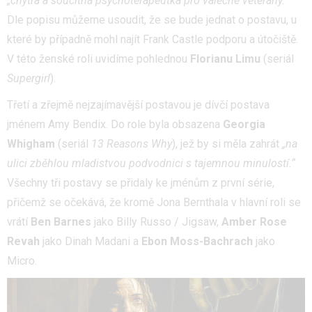
„chytrá a soucitná psychoterapeutka pro válečné veterány.“
Dle popisu můžeme usoudit, že se bude jednat o postavu, u
které by případně mohl najít Frank Castle podporu a útočiště.
V této ženské roli uvidíme pohlednou
Florianu Limu
(seriál
Supergirl
).
Třetí a zřejmě nejzajímavější postavou je dívčí postava
jménem Amy Bendix. Do role byla obsazena
Georgia
Whigham
(seriál
13 Reasons Why
), jež by si měla zahrát
„na
ulici zběhlou mladistvou podvodnici s tajemnou minulostí.“
Všechny tři postavy se přidaly ke jménům z první série,
přičemž se očekává, že kromě Jona Bernthala v hlavní roli se
vrátí
Ben Barnes
jako Billy Russo / Jigsaw,
Amber Rose
Revah
jako Dinah Madani a
Ebon Moss-Bachrach
jako
Micro.