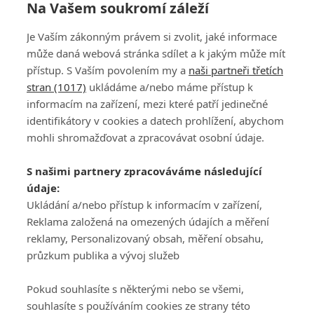
Na Vašem soukromí záleží
Je Vaším zákonným právem si zvolit, jaké informace
může daná webová stránka sdílet a k jakým může mít
přístup. S Vaším povolením my a
naši partneři třetích
stran (1017)
ukládáme a/nebo máme přístup k
informacím na zařízení, mezi které patří jedinečné
DISKUZE
PŘIHLÁSIT
identifikátory v cookies a datech prohlížení, abychom
REGISTROVAT
mohli shromažďovat a zpracovávat osobní údaje.
Šéfredaktorkou webu je
Petr Slavík
, e-mail
serialy@fandimefilmu.cz
S našimi partnery zpracováváme následující
údaje:
Máte-li zájem o inzerci na našem webu napište nám na e-mail
studio@koncal.com
Ukládání a/nebo přístup k informacím v zařízení,
Reklama založená na omezených údajích a měření
Ochrana osobních údajů
|
Zásady používání cookies
|
Pravidla webu
|
reklamy, Personalizovaný obsah, měření obsahu,
Upravit nastavení soukromí
průzkum publika a vývoj služeb
Pokud souhlasíte s některými nebo se všemi,
souhlasíte s používáním cookies ze strany této