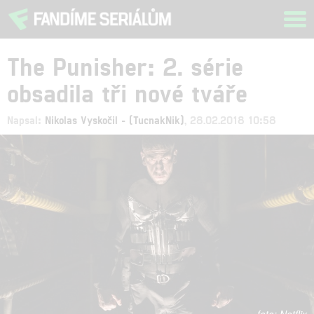
Tog
navi
The Punisher: 2. série
obsadila tři nové tváře
Napsal:
Nikolas Vyskočil - (TucnakNik)
, 28.02.2018 10:58