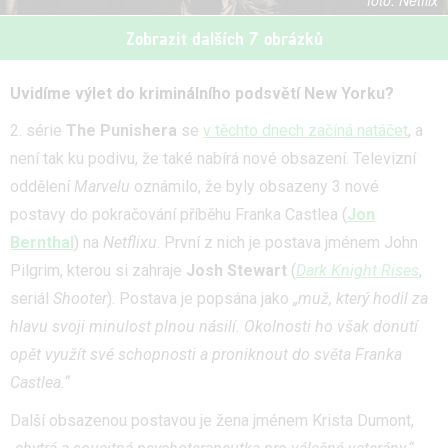
Netflix
Zobrazit dalších 7 obrázků
Uvidíme výlet do kriminálního podsvětí New Yorku?
2. série
The Punishera
se
v těchto dnech začíná natáčet
, a
není tak ku podivu, že také nabírá nové obsazení. Televizní
oddělení
Marvelu
oznámilo, že byly obsazeny 3 nové
postavy do pokračování příběhu Franka Castlea (
Jon
Bernthal
) na
Netflixu
. První z nich je postava jménem John
Pilgrim, kterou si zahraje
Josh Stewart
(
Dark Knight Rises
,
seriál
Shooter
). Postava je popsána jako
„muž, který hodil za
hlavu svoji minulost plnou násilí. Okolnosti ho však donutí
opět využít své schopnosti a proniknout do světa Franka
Castlea.“
Další obsazenou postavou je žena jménem Krista Dumont,