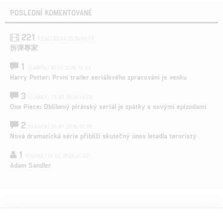
POSLEDNÍ KOMENTOVANÉ
221
FILM | 22.04.2026 08:53
拆彈專家
1
ČLÁNEK | 26.03.2026 15:15
Harry Potter: První trailer seriálového zpracování je venku
3
ČLÁNEK | 15.03.2026 14:56
One Piece: Oblíbený pirátský seriál je zpátky s novými epizodami
2
ČLÁNEK | 15.03.2026 13:24
Nová dramatická série přiblíží skutečný únos letadla teroristy
1
OSOBA | 15.02.2026 21:37
Adam Sandler