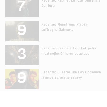
7
Recenze: Kabinet kuriozit Guillerma
Del Tora
9
Recenze: Monstrum: Příběh
Jeffreyho Dahmera
3
Recenze: Resident Evil: Lék patří
mezi nejhorší herní adaptace
9
Recenze: 3. série The Boys posouvá
hranice zvrácené zábavy