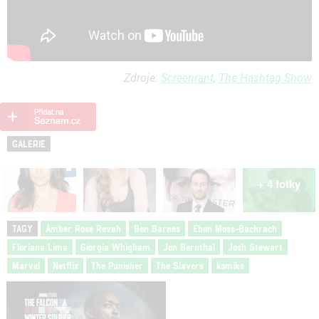
Zdroje:
Screenrant
,
The Hashtag Show
GALERIE
+ 4 fotky
TAGY
Amber Rose Revah
Ben Barnes
Ebon Moss-Bachrach
Floriana Lima
Giorgia Whigham
Jon Bernthal
Josh Stewart
Marvel
Netflix
The Punisher
The Slavers
komiks