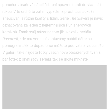
porucha, zbraňové násilí či braní spravedlnosti do vlastních
rukou. V té druhé to zatím vypadá na prostituci, sexuální
zneužívání a různé kšefty s lidmi. Série
The Slavers
je navíc
označována za jeden z nejtemnějších Punisherových
komiksů. Frank svůj názor na toto již ukázal v seriálu
Daredevil
, kde mu vedoucí zastavárny nabídl dětskou
pornografii. Jak to dopadlo se můžete podívat na videu níže.
V galerii také najdete fotky všech nově obsazených tváří a
pár fotek z první řady seriálu, tak se určitě mrkněte.