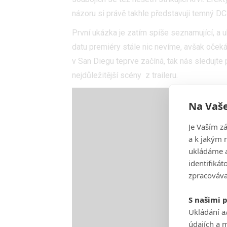
názoru si právě takhle představuji temný DC 
První ukázka je zatím spíše seznamující, a 
datu premiéry stále nic nevíme, avšak oče
v San Diegu teprve začíná, tak nás sledujte 
nejdůležitější scény z traileru.
Na Vaše
Je Vaším z
a k jakým 
ukládáme a
identifiká
zpracováva
S našimi 
Ukládání a
údajích a 