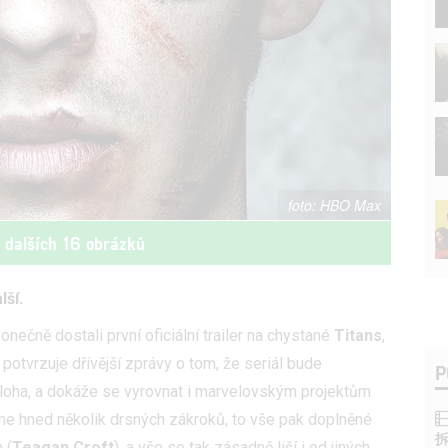
HBO Max
t dalších 16 obrázků
lší.
nečně dostali první oficiální trailer na chystané
Titans
,
 potvrzuje dřívější zprávy o tom, že seriál bude
P
loha, a dokáže se vyrovnat i marvelovským projektům
idíme hned několik drsných zákroků, to vše pak doplněné
 (
Teagan Croft
), a vše se tak zásadně liší i od jiných