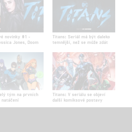
é novinky #1 -
Titans: Seriál má být daleko
Jessica Jones, Doom
temnější, než se může zdát
Celý tým na prvních
Titans: V seriálu se objeví
z natáčení
další komiksové postavy