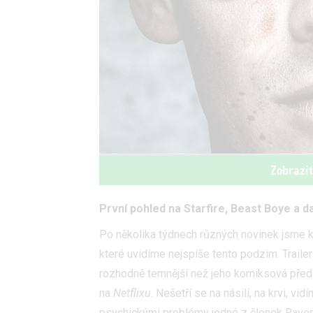
Zobrazi
První pohled na Starfire, Beast Boye a da
Po několika týdnech různých novinek jsme ko
které uvidíme nejspíše tento podzim. Trailer
rozhodně temnější než jeho komiksová před
na
Netflixu
. Nešetří se na násilí, na krvi, v
psychickými problémy jedné z členek Raven