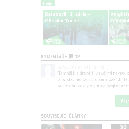
trailer
Daredevil | 3. série -
Knightfal
Oficiální Trailer
Oficiální
KOMENTÁŘE
12
JCVD | 21.07.2018 07:29
Temnější a drsnější vizuál mi nevadí,
z postav nemám problém. Jak čtu tady 
vedle obrazovky a porovnávají a porovn
Vst
SOUVISEJÍCÍ ČLÁNKY