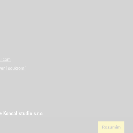
l.com
vení soukromí
Koncal studio s.r.o.
Rozumím
aha 5