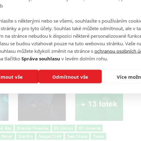
eb
lasíte s některými nebo se všemi, souhlasíte s používáním cooki
o stránky a pro tyto účely. Souhlas také můžete odmítnout, ale v 
m na stránce nebudou k dispozici některé personalizované funkce
lasu se budou vztahovat pouze na tuto webovou stránku. Vaše na
ouhlasu můžete kdykoli změnit na stránce s
ochranou osobních ú
Zdroj: DC Universe
a tlačítko
Správa souhlasu
v levém dolním rohu.
jmout vše
Odmítnout vše
Více možn
+ 13 fotek
st Boy
Brenton Thwaites
DC Comics
DC Universe
 Potter
Starfire
Teagan Croft
Teen Titans
Titans