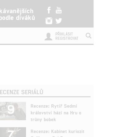
kávanějších
 podle diváků
PŘIHLÁSIT
REGISTROVAT
ECENZE SERIÁLŮ
9
Recenze: Rytíř Sedmi
království hází na Hru o
trůny bobek
7
Recenze: Kabinet kuriozit