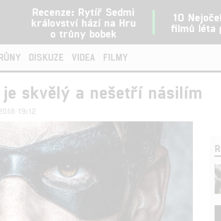
Recenze: Rytíř Sedmi
10 Nejoče
království hází na Hru
filmů léta
o trůny bobek
TRŮNY
DISKUZE
VIDEA
FILMY
r je skvělý a nešetří násilím
.2018 19:12
R