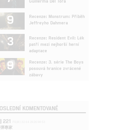
Guillerma Del Tora
9
Recenze: Monstrum: Příběh
Jeffreyho Dahmera
3
Recenze: Resident Evil: Lék
patří mezi nejhorší herní
adaptace
9
Recenze: 3. série The Boys
posouvá hranice zvrácené
zábavy
OSLEDNÍ KOMENTOVANÉ
221
FILM | 22.04.2026 08:53
拆彈專家