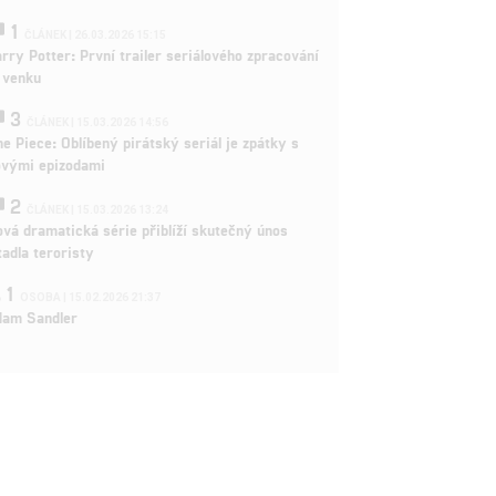
1
ČLÁNEK | 26.03.2026 15:15
rry Potter: První trailer seriálového zpracování
 venku
3
ČLÁNEK | 15.03.2026 14:56
e Piece: Oblíbený pirátský seriál je zpátky s
ovými epizodami
2
ČLÁNEK | 15.03.2026 13:24
vá dramatická série přiblíží skutečný únos
tadla teroristy
1
OSOBA | 15.02.2026 21:37
dam Sandler