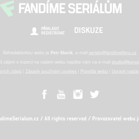
DISKUZE
PŘIHLÁSIT
REGISTROVAT
Šéfredaktorkou webu je
Petr Slavík
, e-mail
serialy@fandimefilmu.cz
li zájem o inzerci na našem webu napište nám na e-mail
studio@konca
ních údajů
|
Zásady používání cookies
|
Pravidla webu
|
Upravit nasta
meSerialum.cz / All rights reserved / Provozovatel webu je 
al studio s.r.o., IČO: 03604071, Lýskova 2073/57, Stodůlky, 155 00, Pr