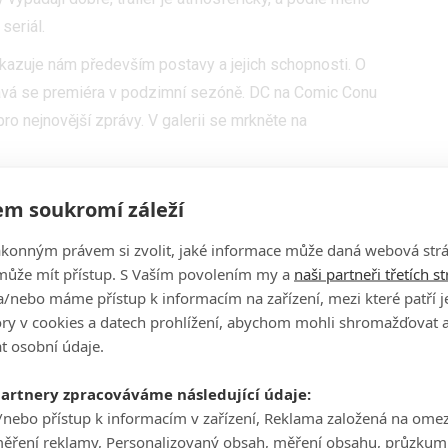
seriál.
ukazuje nám především postavy a jejich schopnosti. O
kává se premiéra v podzimní sezóně. DC na Comic Conu
pro nejnovější zprávy. V galerii se mrkněte na
m soukromí záleží
ákonným právem si zvolit, jaké informace může daná webová strá
může mít přístup. S Vaším povolením my a
naši partneři třetích s
/nebo máme přístup k informacím na zařízení, mezi které patří 
tory v cookies a datech prohlížení, abychom mohli shromažďovat 
t osobní údaje.
partnery zpracováváme následující údaje:
/nebo přístup k informacím v zařízení, Reklama založená na ome
měření reklamy, Personalizovaný obsah, měření obsahu, průzkum