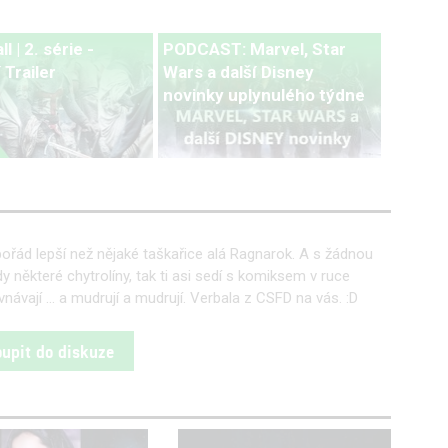
l | 2. série -
PODCAST: Marvel, Star
 Trailer
Wars a další Disney
novinky uplynulého týdne
 pořád lepší než nějaké taškařice alá Ragnarok. A s žádnou
některé chytrolíny, tak ti asi sedí s komiksem v ruce
ávají ... a mudrují a mudrují. Verbala z CSFD na vás. :D
oupit do diskuze