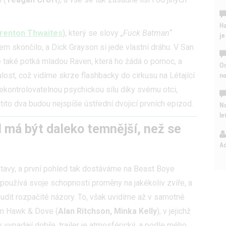
Ha
renton Thwaites
), který se slovy
„Fuck Batman“
je
em skončilo, a Dick Grayson si jede vlastní dráhu. V San
de také potká mladou Raven, která ho žádá o pomoc, a
On
n
ost, což vidíme skrze flashbacky do cirkusu na Létající
ekontrolovatelnou psychickou sílu díky svému otci,
k tito dva budou nejspíše ústřední dvojicí prvních epizod.
No
le
l má být daleko temnější, než se
A
stavy, a první pohled tak dostáváme na Beast Boye
nepoužívá svoje schopnosti proměny na jakékoliv zvíře, a
 budit rozpačité názory. To, však uvidíme až v samotné
nem Hawk & Dove (
Alan Ritchson, Minka Kelly
), v jejichž
ty vypadají dobře, trailer je atmosférický, a podle mého