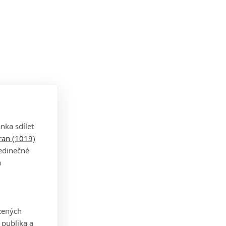
nka sdílet
tran (1019)
jedinečné
a
zených
 publika a