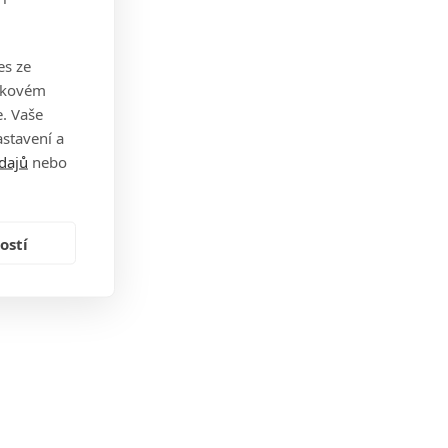
es ze
takovém
. Vaše
stavení a
dajů
nebo
ostí