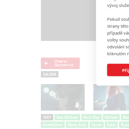
vývoj služ
Pokud souh
strany tét
případě vá
volby souh
odvolání s
kliknutím n
Při
GALERIE
TAGY
Alan Ritchson
Anna Diop
Batman
Bea
Hawk&Dove
Minka Kelly
Raven
Robin
Ryan