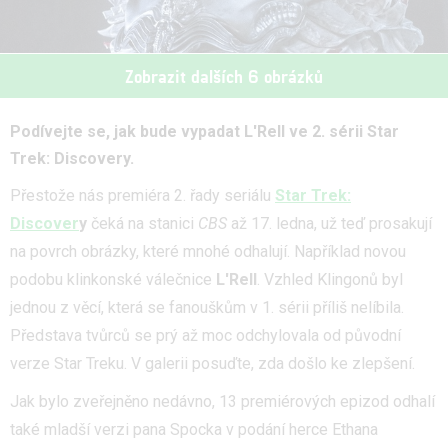
Zobrazit dalších 6 obrázků
Podívejte se, jak bude vypadat L'Rell ve 2. sérii Star
Trek: Discovery.
Přestože nás premiéra 2. řady seriálu
Star Trek:
Discover
y
čeká na stanici
CBS
až 17. ledna, už teď prosakují
na povrch obrázky, které mnohé odhalují. Například novou
podobu klinkonské válečnice
L'Rell
. Vzhled Klingonů byl
jednou z věcí, která se fanouškům v 1. sérii příliš nelíbila.
Představa tvůrců se prý až moc odchylovala od původní
verze Star Treku. V galerii posuďte, zda došlo ke zlepšení.
Jak bylo zveřejněno nedávno, 13 premiérových epizod odhalí
také mladší verzi pana Spocka v podání herce Ethana