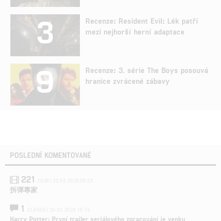
3
Recenze: Resident Evil: Lék patří
mezi nejhorší herní adaptace
9
Recenze: 3. série The Boys posouvá
hranice zvrácené zábavy
POSLEDNÍ KOMENTOVANÉ
221
FILM | 22.04.2026 08:53
拆彈專家
1
ČLÁNEK | 26.03.2026 15:15
Harry Potter: První trailer seriálového zpracování je venku