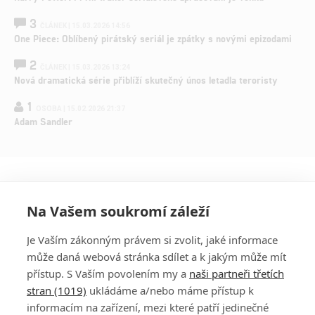
3
ČLÁNEK | 15.03.2026 14:56
One Piece: Oblíbený pirátský seriál je zpátky s novými epizodami
2
ČLÁNEK | 15.03.2026 13:24
Nová dramatická série přiblíží skutečný únos letadla teroristy
1
OSOBA | 15.02.2026 21:37
Adam Sandler
Na Vašem soukromí záleží
Je Vaším zákonným právem si zvolit, jaké informace
může daná webová stránka sdílet a k jakým může mít
přístup. S Vaším povolením my a
naši partneři třetích
stran (1019)
ukládáme a/nebo máme přístup k
informacím na zařízení, mezi které patří jedinečné