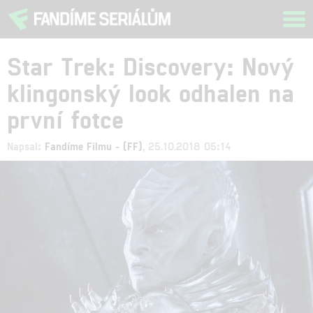
Tog
navi
Star Trek: Discovery: Nový
klingonský look odhalen na
první fotce
Napsal:
Fandíme Filmu - (FF)
, 25.10.2018 05:14