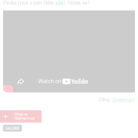
Pecka (více o tom čtěte
zde
). Těšíte se?
Zdroj:
Screenrant
GALERIE