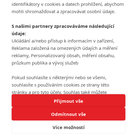
DISKUZE
PŘIHLÁSIT
identifikátory v cookies a datech prohlížení, abychom
REGISTROVAT
mohli shromažďovat a zpracovávat osobní údaje.
Šéfredaktorkou webu je
Petr Slavík
, e-mail
serialy@fandimefilmu.cz
S našimi partnery zpracováváme následující
údaje:
Máte-li zájem o inzerci na našem webu napište nám na e-mail
studio@koncal.com
Ukládání a/nebo přístup k informacím v zařízení,
Reklama založená na omezených údajích a měření
Ochrana osobních údajů
|
Zásady používání cookies
|
Pravidla webu
|
reklamy, Personalizovaný obsah, měření obsahu,
Upravit nastavení soukromí
průzkum publika a vývoj služeb
Pokud souhlasíte s některými nebo se všemi,
souhlasíte s používáním cookies ze strany této
stránky a pro tyto účely. Souhlas také můžete
Tato stránka používá soubory cookies.
odmítnout, ale v takovém případě vám na stránce
Přijmout vše
© 2016 – 2026 FandimeSerialum.cz / All rights reserved /
Více informací
nebudou k dispozici některé personalizované funkce.
Provozovatel webu je Koncal studio s.r.o.
Odmítnout vše
Vaše volby souhlasu se budou vztahovat pouze na
Rozumím
tuto webovou stránku. Vaše nastavení a odvolání
Více možností
Koncal studio s.r.o., IČO: 03604071, Lýskova 2073/57, Stodůlky, 155
souhlasu můžete kdykoli změnit na stránce s
00, Praha 5
ochranou osobních údajů
nebo kliknutím na tlačítko