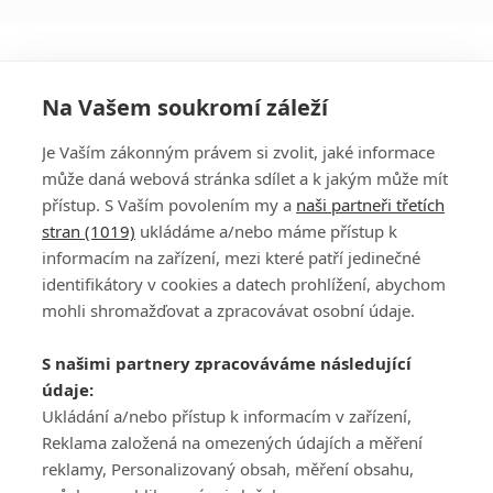
Na Vašem soukromí záleží
Je Vaším zákonným právem si zvolit, jaké informace
může daná webová stránka sdílet a k jakým může mít
přístup. S Vaším povolením my a
naši partneři třetích
stran (1019)
ukládáme a/nebo máme přístup k
informacím na zařízení, mezi které patří jedinečné
DISKUZE
PŘIHLÁSIT
identifikátory v cookies a datech prohlížení, abychom
REGISTROVAT
mohli shromažďovat a zpracovávat osobní údaje.
Šéfredaktorkou webu je
Petr Slavík
, e-mail
serialy@fandimefilmu.cz
S našimi partnery zpracováváme následující
údaje:
Máte-li zájem o inzerci na našem webu napište nám na e-mail
Ukládání a/nebo přístup k informacím v zařízení,
studio@koncal.com
Reklama založená na omezených údajích a měření
Ochrana osobních údajů
|
Zásady používání cookies
|
Pravidla webu
|
reklamy, Personalizovaný obsah, měření obsahu,
Upravit nastavení soukromí