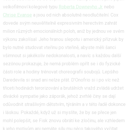
velkofilmoví kolegové typu
Roberta Downeyho Jr.
nebo
Chrise Evanse
a jsou od nich absolutně neodlučitelní. Cox
dovede svým neuvěřitelně expresivním herectvím zahrát
milion různých emocionálních poloh, aniž by jednou ve svém
výkonu zakolísal. Jeho hranou slepotu i americký přízvuk by
bylo nutné studovat vteřinu po vteřině, abyste měli šanci
všimnout si jakékoliv nedokonalosti, a navíc s každou další
sezónou prokazuje, že nemá problém opřít se i do fyzické
části role a hodiny trénovat choreografii soubojů. Lepšího
Daredevila si snad ani nelze přát. D’Onofrio si i po víc než
třiceti hodinách terorizování a brutálních vražd zvládá udržet
divácké sympatie jako záporák, jehož zvrhlé činy se dají
odůvodnit strašlivým dětstvím, týráním a v této řadě dokonce
i láskou. Pokaždé, když už si myslíte, že by se přece jen
mohl polepšit, se Fisk znovu obrátí ke zločinu, ale vzhledem
k jeho motivům ani nemáte sílu mu něco takového vyčítat.