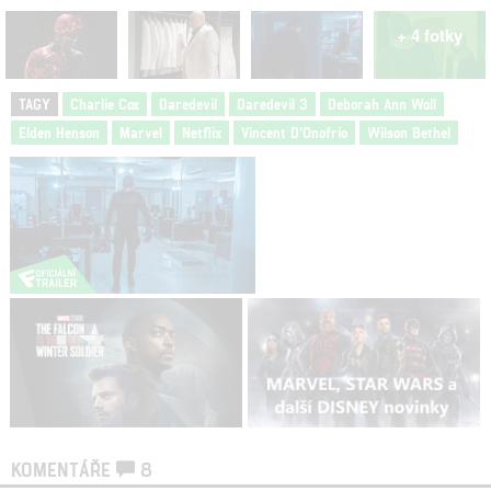
+ 4 fotky
TAGY
Charlie Cox
Daredevil
Daredevil 3
Deborah Ann Woll
Elden Henson
Marvel
Netflix
Vincent D'Onofrio
Wilson Bethel
KOMENTÁŘE
8