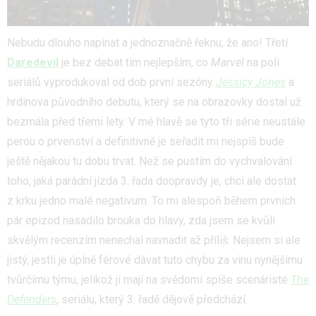
Nebudu dlouho napínat a jednoznačně řeknu, že ano! Třetí
Daredevil
je bez debat tím nejlepším, co
Marvel
na poli
seriálů vyprodukoval od dob první sezóny
Jessicy Jones
a
hrdinova původního debutu, který se na obrazovky dostal už
bezmála před třemi lety. V mé hlavě se tyto tři série neustále
perou o prvenství a definitivně je seřadit mi nejspíš bude
ještě nějakou tu dobu trvat. Než se pustím do vychvalování
toho, jaká parádní jízda 3. řada doopravdy je, chci ale dostat
z krku jedno malé negativum. To mi alespoň během prvních
pár epizod nasadilo brouka do hlavy, zda jsem se kvůli
skvělým recenzím nenechal navnadit až příliš. Nejsem si ale
jistý, jestli je úplně férové dávat tuto chybu za vinu nynějšímu
tvůrčímu týmu, jelikož ji mají na svědomí spíše scenáristé
The
Defenders
, seriálu, který 3. řadě dějově předchází.