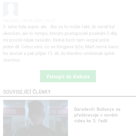
Hanz95 | 18.09.2021 19:47
3. série byla super, ale... Asi za to může fakt, že seriál byl
ukončen, ale to tempo, kterým postupovali poslední 2 díly,
mi prostě nějak nesedlo. Klidně bych tam vecpal ještě
jeden díl. Celou sérii, co se Kingpina týče, Matt nemá šanci
ho dostat a pak přijde 13. díl, do kterého vměstnali úplně
všechno
Vstoupit do diskuze
SOUVISEJÍCÍ ČLÁNKY
Daredevil: Bullseye se
představuje v novém
videu ke 3. řadě