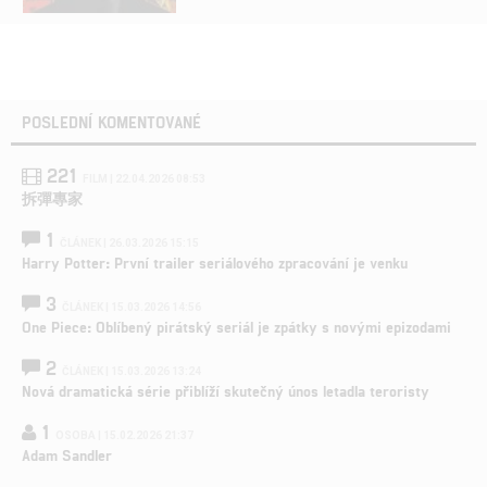
POSLEDNÍ KOMENTOVANÉ
221
FILM | 22.04.2026 08:53
拆彈專家
1
ČLÁNEK | 26.03.2026 15:15
Harry Potter: První trailer seriálového zpracování je venku
3
ČLÁNEK | 15.03.2026 14:56
One Piece: Oblíbený pirátský seriál je zpátky s novými epizodami
2
ČLÁNEK | 15.03.2026 13:24
Nová dramatická série přiblíží skutečný únos letadla teroristy
1
OSOBA | 15.02.2026 21:37
Adam Sandler