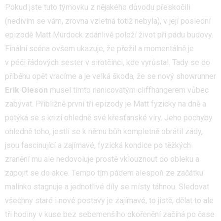
Pokud jste tuto týmovku z nějakého důvodu přeskočili
(nedivím se vám, zrovna vzletná totiž nebyla), v její poslední
epizodě Matt Murdock zdánlivě položí život při pádu budovy.
Finální scéna ovšem ukazuje, že přežil a momentálně je
v péči řádových sester v sirotčinci, kde vyrůstal. Tady se do
příběhu opět vracíme a je velká škoda, že se nový showrunner
Erik Oleson
musel tímto nanicovatým cliffhangerem vůbec
zabývat. Přibližně první tři epizody je Matt fyzicky na dně a
potýká se s krizí ohledně své křesťanské víry. Jeho pochyby
ohledně toho, jestli se k němu bůh kompletně obrátil zády,
jsou fascinující a zajímavé, fyzická kondice po těžkých
zranění mu ale nedovoluje prostě vklouznout do obleku a
zapojit se do akce. Tempo tím pádem alespoň ze začátku
malinko stagnuje a jednotlivé díly se místy táhnou. Sledovat
všechny staré i nové postavy je zajímavé, to jistě, dělat to ale
tři hodiny v kuse bez sebemenšího okořenění začíná po čase