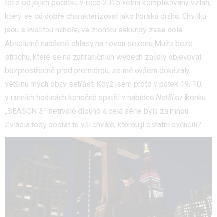
totiž od jejich počátku v roce 2015 velmi komplikovaný vztah,
který se dá dobře charakterizovat jako horská dráha. Chvilku
jsou s kvalitou nahoře, ve zlomku sekundy zase dole.
Absolutně nadšené ohlasy na novou sezonu Muže beze
strachu, které se na zahraničních webech začaly objevovat
bezprostředně před premiérou, ze mě ovšem dokázaly
většinu mých obav setřást. Když jsem proto v pátek 19. 10.
v ranních hodinách konečně spatřil v nabídce
Netflixu
ikonku:
„SEASON 3“, netrvalo dlouho a celá série byla za mnou.
Zvládla tedy dostát té vší chvále, kterou jí ostatní ověnčili?