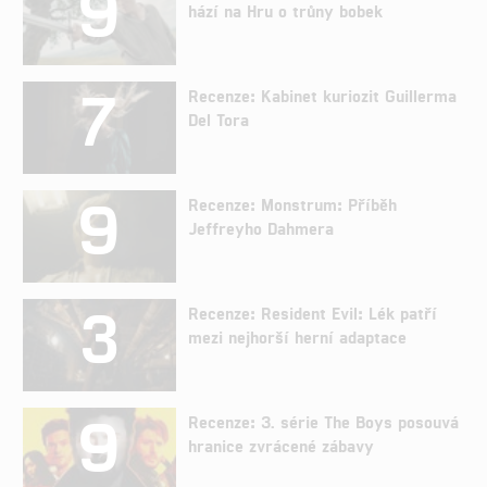
9
hází na Hru o trůny bobek
7
Recenze: Kabinet kuriozit Guillerma
Del Tora
9
Recenze: Monstrum: Příběh
Jeffreyho Dahmera
3
Recenze: Resident Evil: Lék patří
mezi nejhorší herní adaptace
9
Recenze: 3. série The Boys posouvá
hranice zvrácené zábavy