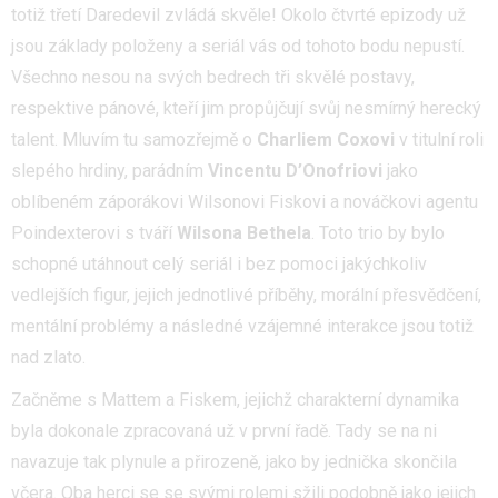
totiž třetí Daredevil zvládá skvěle! Okolo čtvrté epizody už
jsou základy položeny a seriál vás od tohoto bodu nepustí.
Všechno nesou na svých bedrech tři skvělé postavy,
respektive pánové, kteří jim propůjčují svůj nesmírný herecký
talent. Mluvím tu samozřejmě o
Charliem Coxovi
v titulní roli
slepého hrdiny, parádním
Vincentu D’Onofriovi
jako
oblíbeném záporákovi Wilsonovi Fiskovi a nováčkovi agentu
Poindexterovi s tváří
Wilsona Bethela
. Toto trio by bylo
schopné utáhnout celý seriál i bez pomoci jakýchkoliv
vedlejších figur, jejich jednotlivé příběhy, morální přesvědčení,
mentální problémy a následné vzájemné interakce jsou totiž
nad zlato.
Začněme s Mattem a Fiskem, jejichž charakterní dynamika
byla dokonale zpracovaná už v první řadě. Tady se na ni
navazuje tak plynule a přirozeně, jako by jednička skončila
včera. Oba herci se se svými rolemi sžili podobně jako jejich