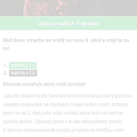
Zobrazit dalších 7 obrázků
Muž beze strachu se vrátil se svou 3. sérií a stojí to za
to!
KAPITOLA Č.1
KAPITOLA Č.2
Recenze obsahuje velmi malé spoilery!
Jakožto skalní fanda Daredevilových komiksů, který postavu
slepého bojovníka se zločinem miluje celým svým srdcem,
jsem se na 3. řadu jeho sólo seriálu letos těšil víc než na
cokoliv jiného. Zároveň jsem o ni ale měl pořádný strach.
S drtivou většinou komiksových projektů na
Netflixu
mám