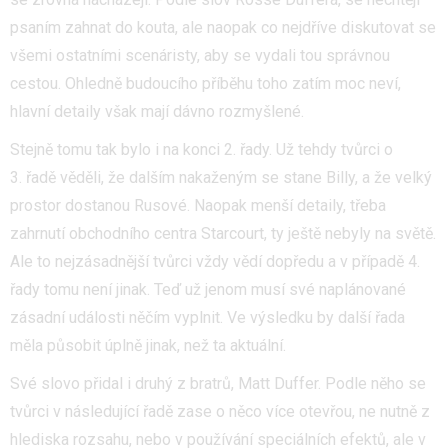
psaním zahnat do kouta, ale naopak co nejdříve diskutovat se
všemi ostatními scenáristy, aby se vydali tou správnou
cestou. Ohledně budoucího příběhu toho zatím moc neví,
hlavní detaily však mají dávno rozmyšlené.
Stejně tomu tak bylo i na konci 2. řady. Už tehdy tvůrci o
3. řadě věděli, že dalším nakaženým se stane Billy, a že velký
prostor dostanou Rusové. Naopak menší detaily, třeba
zahrnutí obchodního centra Starcourt, ty ještě nebyly na světě.
Ale to nejzásadnější tvůrci vždy vědí dopředu a v případě 4.
řady tomu není jinak. Teď už jenom musí své naplánované
zásadní události něčím vyplnit. Ve výsledku by další řada
měla působit úplně jinak, než ta aktuální.
Své slovo přidal i druhý z bratrů, Matt Duffer. Podle něho se
tvůrci v následující řadě zase o něco více otevřou, ne nutně z
hlediska rozsahu, nebo v používání speciálních efektů, ale v