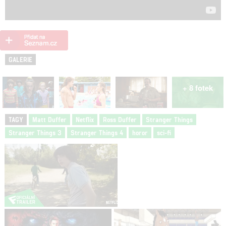
GALERIE
+ 8 fotek
TAGY
Matt Duffer
Netflix
Ross Duffer
Stranger Things
Stranger Things 3
Stranger Things 4
horor
sci-fi