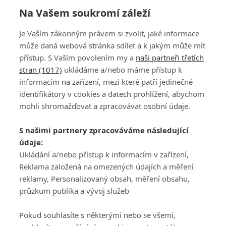
Na Vašem soukromí záleží
Je Vaším zákonným právem si zvolit, jaké informace
může daná webová stránka sdílet a k jakým může mít
přístup. S Vaším povolením my a
naši partneři třetích
stran (1017)
ukládáme a/nebo máme přístup k
informacím na zařízení, mezi které patří jedinečné
DISKUZE
PŘIHLÁSIT
identifikátory v cookies a datech prohlížení, abychom
REGISTROVAT
mohli shromažďovat a zpracovávat osobní údaje.
Šéfredaktorkou webu je
Petr Slavík
, e-mail
serialy@fandimefilmu.cz
S našimi partnery zpracováváme následující
údaje:
Máte-li zájem o inzerci na našem webu napište nám na e-mail
studio@koncal.com
Ukládání a/nebo přístup k informacím v zařízení,
Reklama založená na omezených údajích a měření
Ochrana osobních údajů
|
Zásady používání cookies
|
Pravidla webu
|
reklamy, Personalizovaný obsah, měření obsahu,
Upravit nastavení soukromí
průzkum publika a vývoj služeb
Pokud souhlasíte s některými nebo se všemi,