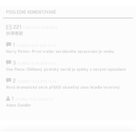
POSLEDNÍ KOMENTOVANÉ
221
FILM | 22.04.2026 08:53
拆彈專家
1
ČLÁNEK | 26.03.2026 15:15
Harry Potter: První trailer seriálového zpracování je venku
3
ČLÁNEK | 15.03.2026 14:56
One Piece: Oblíbený pirátský seriál je zpátky s novými epizodami
2
ČLÁNEK | 15.03.2026 13:24
Nová dramatická série přiblíží skutečný únos letadla teroristy
1
OSOBA | 15.02.2026 21:37
Adam Sandler