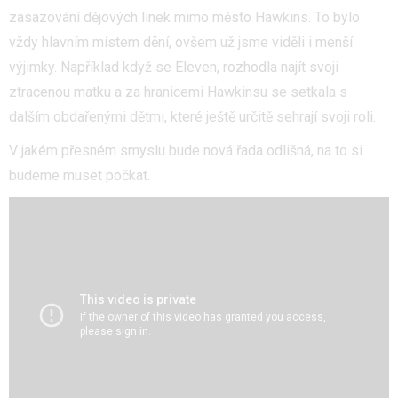
zasazování dějových linek mimo město Hawkins. To bylo
vždy hlavním místem dění, ovšem už jsme viděli i menší
výjimky. Například když se Eleven, rozhodla najít svoji
ztracenou matku a za hranicemi Hawkinsu se setkala s
dalším obdařenými dětmi, které ještě určitě sehrají svoji roli.
V jakém přesném smyslu bude nová řada odlišná, na to si
budeme muset počkat.