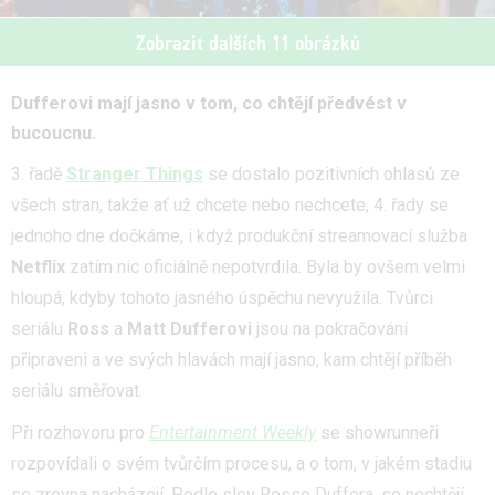
Zobrazit dalších 11 obrázků
Dufferovi mají jasno v tom, co chtějí předvést v
bucoucnu.
3. řadě
Stranger Things
se dostalo pozitivních ohlasů ze
všech stran, takže ať už chcete nebo nechcete, 4. řady se
jednoho dne dočkáme, i když produkční streamovací služba
Netflix
zatím nic oficiálně nepotvrdila. Byla by ovšem velmi
hloupá, kdyby tohoto jasného úspěchu nevyužila. Tvůrci
seriálu
Ross
a
Matt Dufferovi
jsou na pokračování
připraveni a ve svých hlavách mají jasno, kam chtějí příběh
seriálu směřovat.
Při rozhovoru pro
Entertainment Weekly
se showrunneři
rozpovídali o svém tvůrčím procesu, a o tom, v jakém stadiu
se zrovna nacházejí. Podle slov Rosse Duffera, se nechtějí