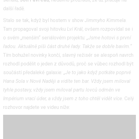
další řadě.
Stalo se tak, když byl hostem v show
Jimmyho Kimmela
.
Tam propagoval svoji hitovku
Lví Král
, ovšem rozpovídal se i
o svém „menším“ seriálovém projektu:
„Jsme hotovi s první
řadou. Aktuálně píši část druhé řady. Takže se dobře bavím.“
Tím bohužel novinky končí, slavný režisér se alespoň navrch
rozhodl podělit o jeden z důvodů, proč se vůbec rozhodl být
součástí předaleké galaxie:
„
Je to jako když potkáte poprvé
Hana Sola v Nové Naději
a vidíte ten bar. Vždy jsem miloval
tyhle postavy, vždy jsem miloval partu lovců odměn ve
Impérium vrací úder, a vždy jsem z toho chtěl vidět více.
Celý
rozhovor najdete ve videu níže: