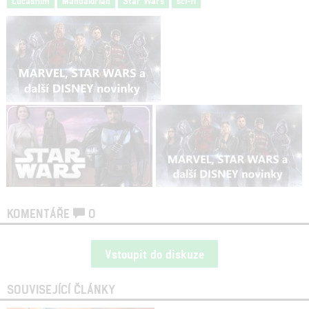
Lucasfilm
Mandalorian
Star Wars
sci-fi
KOMENTÁŘE
0
Vstoupit do diskuze
SOUVISEJÍCÍ ČLÁNKY