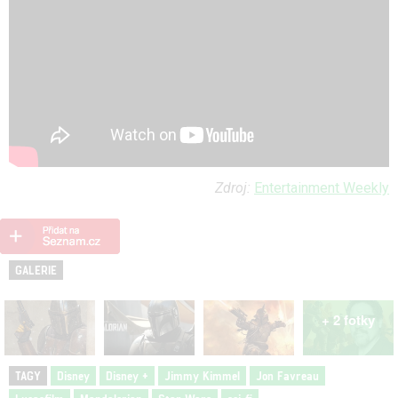
Zdroj:
Entertainment Weekly
GALERIE
+ 2 fotky
TAGY
Disney
Disney +
Jimmy Kimmel
Jon Favreau