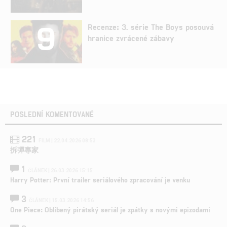
9
Recenze: 3. série The Boys posouvá
hranice zvrácené zábavy
POSLEDNÍ KOMENTOVANÉ
221
FILM | 22.04.2026 08:53
拆彈專家
1
ČLÁNEK | 26.03.2026 15:15
Harry Potter: První trailer seriálového zpracování je venku
3
ČLÁNEK | 15.03.2026 14:56
One Piece: Oblíbený pirátský seriál je zpátky s novými epizodami