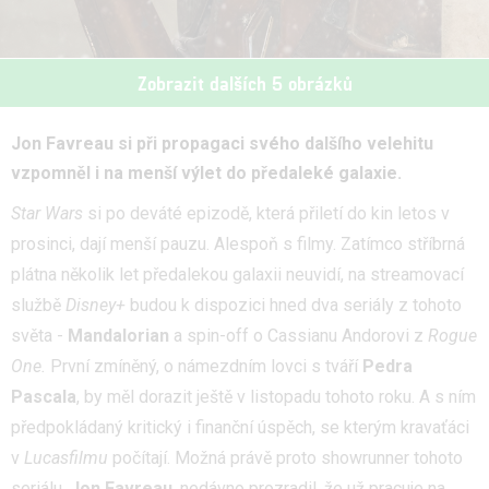
Zobrazit dalších 5 obrázků
Jon Favreau si při propagaci svého dalšího velehitu
vzpomněl i na menší výlet do předaleké galaxie.
Star Wars
si po deváté epizodě, která přiletí do kin letos v
prosinci, dají menší pauzu. Alespoň s filmy. Zatímco stříbrná
plátna několik let předalekou galaxii neuvidí, na streamovací
službě
Disney+
budou k dispozici hned dva seriály z tohoto
světa -
Mandalorian
a spin-off o Cassianu Andorovi z
Rogue
One.
První zmíněný, o námezdním lovci s tváří
Pedra
Pascala
, by měl dorazit ještě v listopadu tohoto roku. A s ním
předpokládaný kritický i finanční úspěch, se kterým kravaťáci
v
Lucasfilmu
počítají. Možná právě proto showrunner tohoto
seriálu,
Jon Favreau
, nedávno prozradil, že už pracuje na