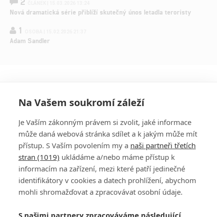
2
ČLÁNEK | 15.03.2026 13:24
Nová dramatická série přiblíží skutečný únos letadla teroristy
1
OSOBA | 15.02.2026 21:37
Adam Sandler
Na Vašem soukromí záleží
Je Vaším zákonným právem si zvolit, jaké informace
může daná webová stránka sdílet a k jakým může mít
přístup. S Vaším povolením my a
naši partneři třetích
stran (1019)
ukládáme a/nebo máme přístup k
informacím na zařízení, mezi které patří jedinečné
DISKUZE
PŘIHLÁSIT
identifikátory v cookies a datech prohlížení, abychom
REGISTROVAT
mohli shromažďovat a zpracovávat osobní údaje.
Šéfredaktorkou webu je
Petr Slavík
, e-mail
serialy@fandimefilmu.cz
S našimi partnery zpracováváme následující