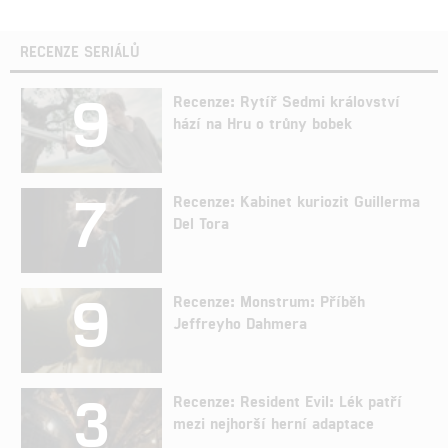
RECENZE SERIÁLŮ
9
Recenze: Rytíř Sedmi království
hází na Hru o trůny bobek
7
Recenze: Kabinet kuriozit Guillerma
Del Tora
9
Recenze: Monstrum: Příběh
Jeffreyho Dahmera
3
Recenze: Resident Evil: Lék patří
mezi nejhorší herní adaptace