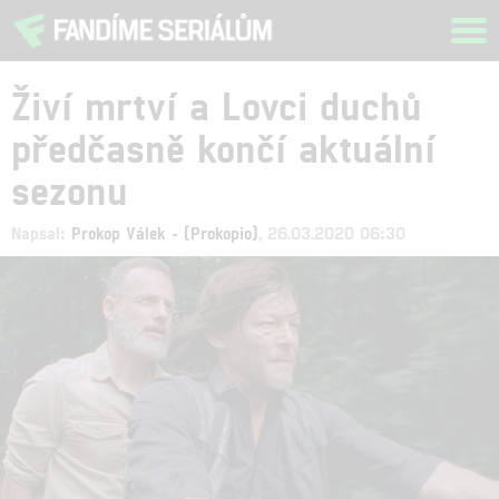
Tog
navi
Živí mrtví a Lovci duchů
předčasně končí aktuální
sezonu
Napsal:
Prokop Válek - (Prokopio)
, 26.03.2020 06:30