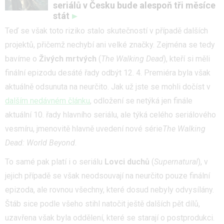
seriálů v Česku bude alespoň tři měsíce
stát
Teď se však toto riziko stalo skutečností v případě dalších
projektů, přičemž nechybí ani velké značky. Zejména se tedy
bavíme o
Živých mrtvých
(
The Walking Dead
), kteří si měli
finální epizodu desáté řady odbýt 12. 4. Premiéra byla však
aktuálně odsunuta na neurčito. Jak už jste se mohli dočíst v
dalším nedávném článku
, odložení se netýká jen finále
aktuální 10. řady hlavního seriálu, ale týká celého seriálového
vesmíru, jmenovitě hlavně uvedení nové série
The Walking
Dead: World Beyond
.
To samé pak platí i o seriálu
Lovci duchů
(
Supernatural
), v
jejich případě se však neodsouvají na neurčito pouze finální
epizoda, ale rovnou všechny, které dosud nebyly odvysílány.
Štáb sice podle všeho stihl natočit ještě dalších pět dílů,
uzavřena však byla oddělení, které se starají o postprodukci.