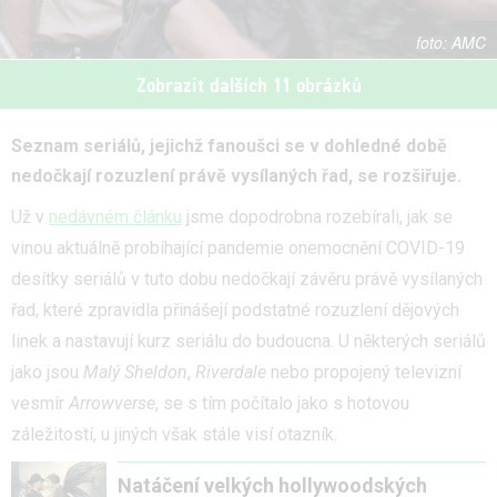
AMC
Zobrazit dalších 11 obrázků
Seznam seriálů, jejichž fanoušci se v dohledné době
nedočkají rozuzlení právě vysílaných řad, se rozšiřuje.
Už v
nedávném článku
jsme dopodrobna rozebírali, jak se
vinou aktuálně probíhající pandemie onemocnění COVID-19
desítky seriálů v tuto dobu nedočkají závěru právě vysílaných
řad, které zpravidla přinášejí podstatné rozuzlení dějových
linek a nastavují kurz seriálu do budoucna. U některých seriálů
jako jsou
Malý Sheldon
,
Riverdale
nebo propojený televizní
vesmír
Arrowverse
, se s tím počítalo jako s hotovou
záležitostí, u jiných však stále visí otazník.
Natáčení velkých hollywoodských