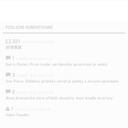
POSLEDNÍ KOMENTOVANÉ
221
FILM | 22.04.2026 08:53
拆彈專家
1
ČLÁNEK | 26.03.2026 15:15
Harry Potter: První trailer seriálového zpracování je venku
3
ČLÁNEK | 15.03.2026 14:56
One Piece: Oblíbený pirátský seriál je zpátky s novými epizodami
2
ČLÁNEK | 15.03.2026 13:24
Nová dramatická série přiblíží skutečný únos letadla teroristy
1
OSOBA | 15.02.2026 21:37
Adam Sandler