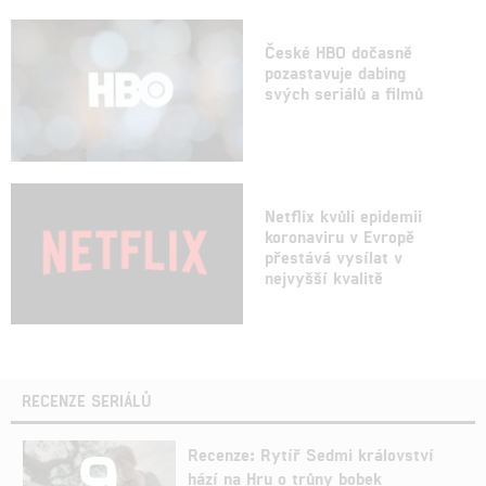
České HBO dočasně
pozastavuje dabing
svých seriálů a filmů
Netflix kvůli epidemii
koronaviru v Evropě
přestává vysílat v
nejvyšší kvalitě
RECENZE SERIÁLŮ
9
Recenze: Rytíř Sedmi království
hází na Hru o trůny bobek