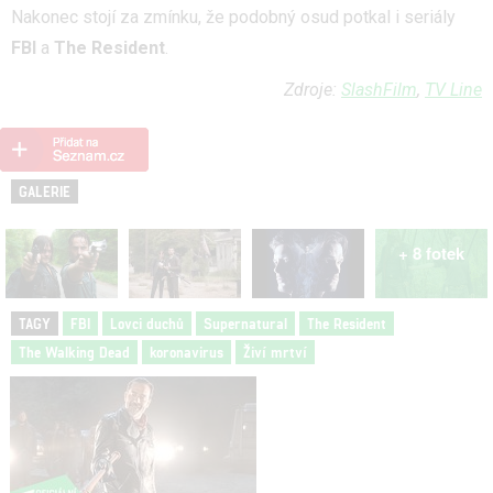
Nakonec stojí za zmínku, že podobný osud potkal i seriály
FBI
a
The Resident
.
Zdroje:
SlashFilm
,
TV Line
GALERIE
+ 8 fotek
TAGY
FBI
Lovci duchů
Supernatural
The Resident
The Walking Dead
koronavirus
Živí mrtví