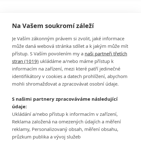
Na Vašem soukromí záleží
Je Vaším zákonným právem si zvolit, jaké informace
může daná webová stránka sdílet a k jakým může mít
přístup. S Vaším povolením my a
naši partneři třetích
stran (1019)
ukládáme a/nebo máme přístup k
informacím na zařízení, mezi které patří jedinečné
DISKUZE
PŘIHLÁSIT
identifikátory v cookies a datech prohlížení, abychom
REGISTROVAT
mohli shromažďovat a zpracovávat osobní údaje.
Šéfredaktorkou webu je
Petr Slavík
, e-mail
serialy@fandimefilmu.cz
S našimi partnery zpracováváme následující
údaje:
Máte-li zájem o inzerci na našem webu napište nám na e-mail
studio@koncal.com
Ukládání a/nebo přístup k informacím v zařízení,
Reklama založená na omezených údajích a měření
Ochrana osobních údajů
|
Zásady používání cookies
|
Pravidla webu
|
reklamy, Personalizovaný obsah, měření obsahu,
Upravit nastavení soukromí
průzkum publika a vývoj služeb