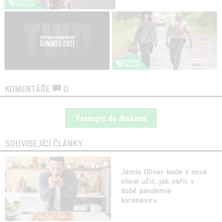
KOMENTÁŘE
0
Vstoupit do diskuze
SOUVISEJÍCÍ ČLÁNKY
Jamie Oliver bude v nové
show učit, jak vařit v
době pandemie
koronaviru