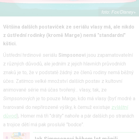
Fox/Disney+
Většina dalších postaviček ze seriálu vlasy má, ale nikdo
z ústřední rodinky (kromě Marge) nemá "standardní"
kštici.
Ústřední hrdinové seriálu
Simpsonovi
jsou zapamatovatelní
z různých důvodů, ale jedním z jejich hlavních průvodních
znaků je to, že v podstatě žádný ze členů rodiny nemá běžný
účes. Zatímco velké množství dalších postav z kultovní
animované série má účas tvořený... vlasy, tak, ze
Simpsonových
je to pouze Marge, kdo má vlasy (byť modré a
tvarované do nepřirozené výšky, k čemuž existuje
zvláštní
důvod
), Homer má tři "dráty" nahoře a pár dalších po stranách
a trojice dětí má pak proslulé "bodce".
Jak Simpsonovi během let měnili