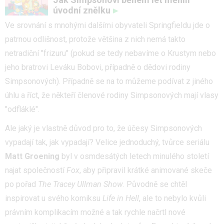
úvodní znělku
Ve srovnání s mnohými dalšími obyvateli Springfieldu jde o
patrnou odlišnost, protože většina z nich nemá takto
netradiční "frizuru" (pokud se tedy nebavíme o Krustym nebo
jeho bratrovi Leváku Bobovi, případně o dědovi rodiny
Simpsonových). Případně se na to můžeme podívat z jiného
úhlu a říct, že někteří členové rodiny Simpsonových mají vlasy
"odfláklé".
Ale jaký je vlastně důvod pro to, že účesy Simpsonových
vypadají tak, jak vypadají? Velice jednoduchý, tvůrce seriálu
Matt Groening
byl v osmdesátých letech minulého století
najat společností
Fox
, aby připravil krátké animované skeče
po pořad
The Tracey Ullman Show
. Původně se chtěl
inspirovat u svého komiksu
Life in Hell
, ale to nebylo kvůli
právním komplikacím možné a tak rychle načrtl nové