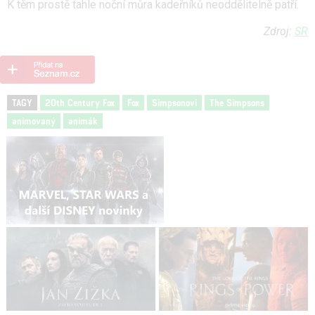
K těm prostě tahle noční můra kadeřníků neoddělitelně patří.
Zdroj:
SR
TAGY
20th Century Fox
Fox
Simpsonovi
The Simpsons
animovaný
animák