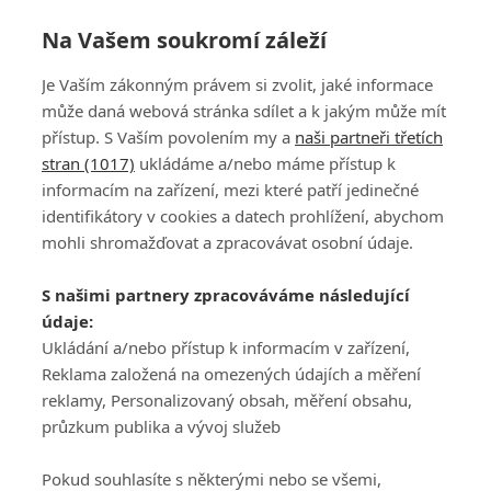
Na Vašem soukromí záleží
Je Vaším zákonným právem si zvolit, jaké informace
může daná webová stránka sdílet a k jakým může mít
přístup. S Vaším povolením my a
naši partneři třetích
stran (1017)
ukládáme a/nebo máme přístup k
informacím na zařízení, mezi které patří jedinečné
DISKUZE
PŘIHLÁSIT
identifikátory v cookies a datech prohlížení, abychom
REGISTROVAT
mohli shromažďovat a zpracovávat osobní údaje.
Šéfredaktorkou webu je
Petr Slavík
, e-mail
serialy@fandimefilmu.cz
S našimi partnery zpracováváme následující
údaje:
Máte-li zájem o inzerci na našem webu napište nám na e-mail
Ukládání a/nebo přístup k informacím v zařízení,
studio@koncal.com
Reklama založená na omezených údajích a měření
Ochrana osobních údajů
|
Zásady používání cookies
|
Pravidla webu
|
reklamy, Personalizovaný obsah, měření obsahu,
Upravit nastavení soukromí
průzkum publika a vývoj služeb
Pokud souhlasíte s některými nebo se všemi,