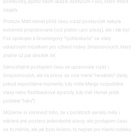
postavičky, jejichž návrh ukázal zástucům
Foxu
, které ihned
zaujaly.
Protože Matt neměl příliš času, vizáž postaviček nebyla
extrémně propracovaná (což platilo i pro účesy), ale i tak byl
Fox
spokojen a Groeningovy "rychloskeče" se staly
odrazovým můstkem pro vzhled rodiny
Simpsonových
, který
známe už pár desítek let.
Samozřejmě postupem času se upravovala vizáž i
Simpsonových
, ale na účesy se více méně "nesahalo" (tedy,
pokud nepočítáme momenty, kdy měla Marge rozpuštěné
vlasy nebo flashbackové epizody, kdy měl Homer ještě
pořádné "háro").
Můžeme si všimnout toho, že v počátcích seriálů měly i
některé jiné postavy jednoduché účesy, ale postupem času
se to měnilo, ale jak bylo řečeno, to neplatí pro hlavní rodinku.