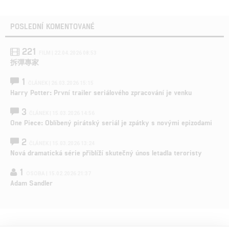
POSLEDNÍ KOMENTOVANÉ
221
FILM | 22.04.2026 08:53
拆彈專家
1
ČLÁNEK | 26.03.2026 15:15
Harry Potter: První trailer seriálového zpracování je venku
3
ČLÁNEK | 15.03.2026 14:56
One Piece: Oblíbený pirátský seriál je zpátky s novými epizodami
2
ČLÁNEK | 15.03.2026 13:24
Nová dramatická série přiblíží skutečný únos letadla teroristy
1
OSOBA | 15.02.2026 21:37
Adam Sandler