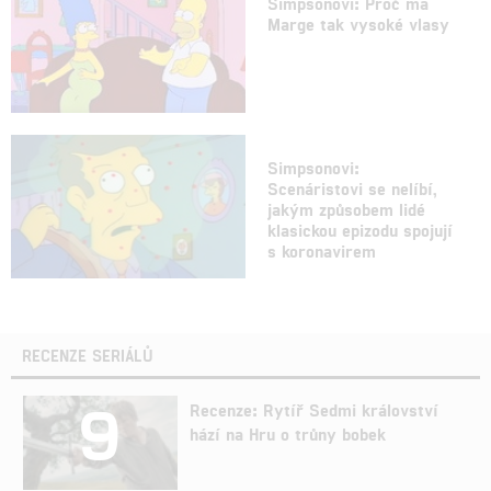
Simpsonovi: Proč má
Marge tak vysoké vlasy
Simpsonovi:
Scenáristovi se nelíbí,
jakým způsobem lidé
klasickou epizodu spojují
s koronavirem
RECENZE SERIÁLŮ
9
Recenze: Rytíř Sedmi království
hází na Hru o trůny bobek