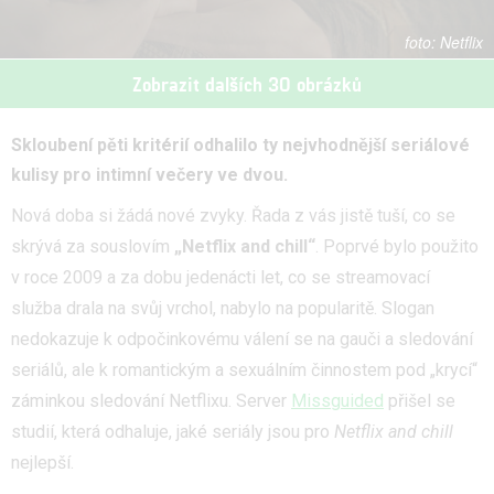
Netflix
Zobrazit dalších 30 obrázků
Skloubení pěti kritérií odhalilo ty nejvhodnější seriálové
kulisy pro intimní večery ve dvou.
Nová doba si žádá nové zvyky. Řada z vás jistě tuší, co se
skrývá za souslovím
„Netflix and chill“
. Poprvé bylo použito
v roce 2009 a za dobu jedenácti let, co se streamovací
služba drala na svůj vrchol, nabylo na popularitě. Slogan
nedokazuje k odpočinkovému válení se na gauči a sledování
seriálů, ale k romantickým a sexuálním činnostem pod „krycí“
záminkou sledování Netflixu. Server
Missguided
přišel se
studií, která odhaluje, jaké seriály jsou pro
Netflix and chill
nejlepší.