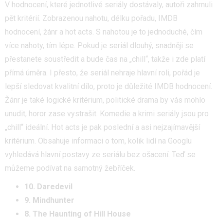
V hodnocení, které jednotlivé seriály dostávaly, autoři zahrnuli
pět kritérií. Zobrazenou nahotu, délku pořadu, IMDB
hodnocení, žánr a hot acts. S nahotou je to jednoduché, čím
více nahoty, tím lépe. Pokud je seriál dlouhý, snadněji se
přestanete soustředit a bude čas na „chill“, takže i zde platí
přímá úměra. I přesto, že seriál nehraje hlavní roli, pořád je
lepší sledovat kvalitní dílo, proto je důležité IMDB hodnocení.
Žánr je také logické kritérium, politické drama by vás mohlo
unudit, horor zase vystrašit. Komedie a krimi seriály jsou pro
„chill“ ideální. Hot acts je pak poslední a asi nejzajímavější
kritérium. Obsahuje informaci o tom, kolik lidí na Googlu
vyhledává hlavní postavy ze seriálu bez ošacení. Teď se
můžeme podívat na samotný žebříček.
10. Daredevil
9. Mindhunter
8. The Haunting of Hill House