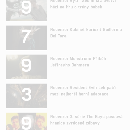
9
Recenze: Rytíř Sedmi království
hází na Hru o trůny bobek
7
Recenze: Kabinet kuriozit Guillerma
Del Tora
9
Recenze: Monstrum: Příběh
Jeffreyho Dahmera
3
Recenze: Resident Evil: Lék patří
mezi nejhorší herní adaptace
9
Recenze: 3. série The Boys posouvá
hranice zvrácené zábavy