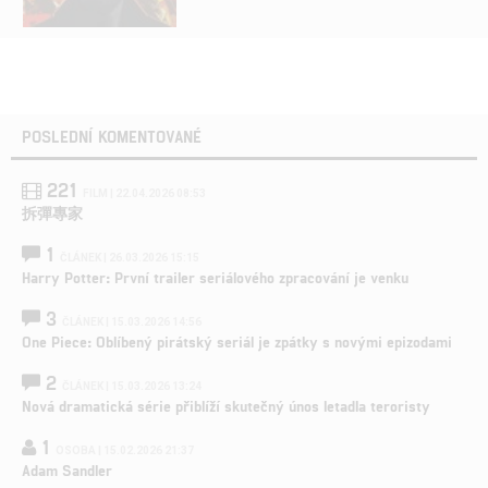
POSLEDNÍ KOMENTOVANÉ
221
FILM | 22.04.2026 08:53
拆彈專家
1
ČLÁNEK | 26.03.2026 15:15
Harry Potter: První trailer seriálového zpracování je venku
3
ČLÁNEK | 15.03.2026 14:56
One Piece: Oblíbený pirátský seriál je zpátky s novými epizodami
2
ČLÁNEK | 15.03.2026 13:24
Nová dramatická série přiblíží skutečný únos letadla teroristy
1
OSOBA | 15.02.2026 21:37
Adam Sandler