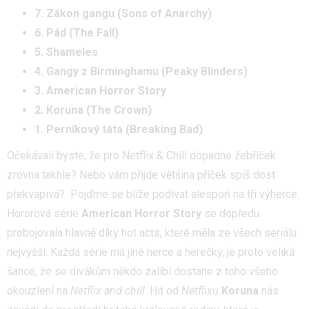
7. Zákon gangu (Sons of Anarchy)
6. Pád (The Fall)
5. Shameles
4. Gangy z Birminghamu (Peaky Blinders)
3. American Horror Story
2. Koruna (The Crown)
1. Perníkový táta (Breaking Bad)
Očekávali byste, že pro Netflix & Chill dopadne žebříček
zrovna takhle? Nebo vám přijde většina příček spíš dost
překvapivá? Pojďme se blíže podívat alespoň na tři výherce.
Hororová série
American Horror Story
se dopředu
probojovala hlavně díky hot acts, které měla ze všech seriálu
nejvyšší. Každá série má jiné herce a herečky, je proto veliká
šance, že se divákům někdo zalíbí dostane z toho všeho
okouzlení na
Netflix and chill
. Hit od
Netflixu
Koruna
nás