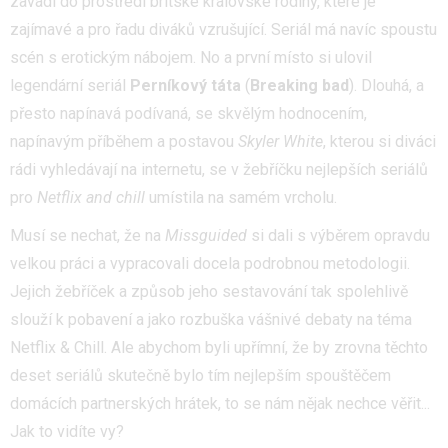
zavádí do prostředí britské královské rodiny, které je
zajímavé a pro řadu diváků vzrušující. Seriál má navíc spoustu
scén s erotickým nábojem. No a první místo si ulovil
legendární seriál
Perníkový táta
(
Breaking bad
). Dlouhá, a
přesto napínavá podívaná, se skvělým hodnocením,
napínavým příběhem a postavou
Skyler White
, kterou si diváci
rádi vyhledávají na internetu, se v žebříčku nejlepších seriálů
pro
Netflix and chill
umístila na samém vrcholu.
Musí se nechat, že na
Missguided
si dali s výběrem opravdu
velkou práci a vypracovali docela podrobnou metodologii.
Jejich žebříček a způsob jeho sestavování tak spolehlivě
slouží k pobavení a jako rozbuška vášnivé debaty na téma
Netflix & Chill. Ale abychom byli upřímní, že by zrovna těchto
deset seriálů skutečně bylo tím nejlepším spouštěčem
domácích partnerských hrátek, to se nám nějak nechce věřit...
Jak to vidíte vy?