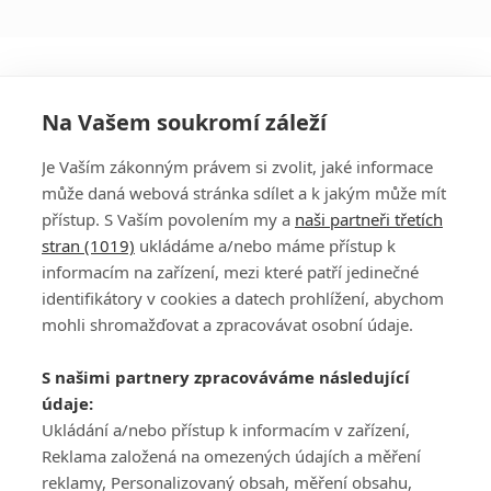
Na Vašem soukromí záleží
Je Vaším zákonným právem si zvolit, jaké informace
může daná webová stránka sdílet a k jakým může mít
přístup. S Vaším povolením my a
naši partneři třetích
stran (1019)
ukládáme a/nebo máme přístup k
informacím na zařízení, mezi které patří jedinečné
DISKUZE
PŘIHLÁSIT
identifikátory v cookies a datech prohlížení, abychom
REGISTROVAT
mohli shromažďovat a zpracovávat osobní údaje.
Šéfredaktorkou webu je
Petr Slavík
, e-mail
serialy@fandimefilmu.cz
S našimi partnery zpracováváme následující
údaje:
Máte-li zájem o inzerci na našem webu napište nám na e-mail
studio@koncal.com
Ukládání a/nebo přístup k informacím v zařízení,
Reklama založená na omezených údajích a měření
Ochrana osobních údajů
|
Zásady používání cookies
|
Pravidla webu
|
reklamy, Personalizovaný obsah, měření obsahu,
Upravit nastavení soukromí