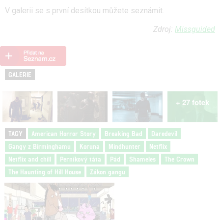
V galerii se s první desítkou můžete seznámit.
Zdroj:
Missguided
GALERIE
+ 27 fotek
TAGY
American Horror Story
Breaking Bad
Daredevil
Gangy z Birminghamu
Koruna
Mindhunter
Netflix
Netflix and chill
Perníkový táta
Pád
Shameles
The Crown
The Haunting of Hill House
Zákon gangu