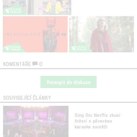
KOMENTÁŘE
0
Vstoupit do diskuze
SOUVISEJÍCÍ ČLÁNKY
Sing On: Netflix zkusí
štěstí s pěveckou
karaoke soutěží