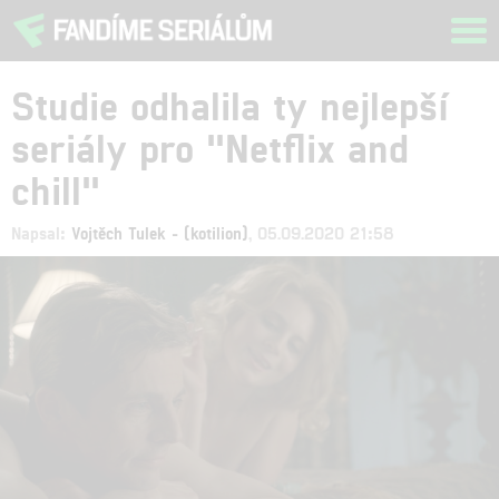
Tog
navi
Studie odhalila ty nejlepší
seriály pro "Netflix and
chill"
Napsal:
Vojtěch Tulek - (kotilion)
, 05.09.2020 21:58