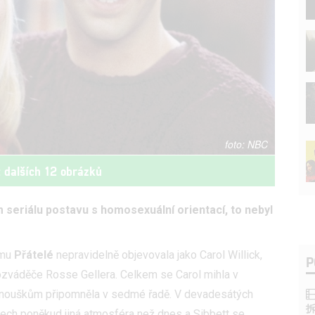
NBC
t dalších 12 obrázků
seriálu postavu s homosexuální orientací, to nebyl
omu
Přátelé
nepravidelně objevovala jako Carol Willick,
P
zváděče Rosse Gellera. Celkem se Carol mihla v
fanouškům připomněla v sedmé řadě. V devadesátých
ech poněkud jiná atmosféra než dnes a Sibbett se