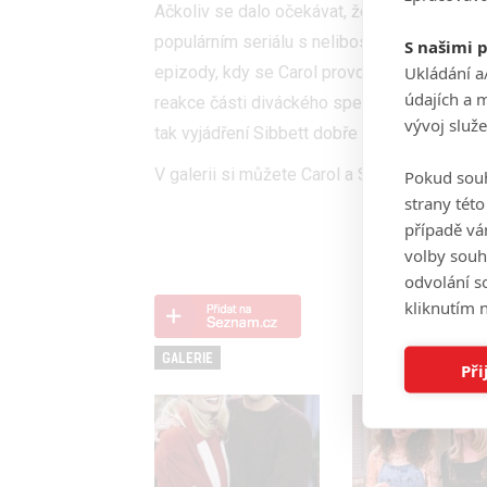
Ačkoliv se dalo očekávat, že některé konzer
populárním seriálu s nelibostí, obecně predi
S našimi 
Ukládání a
epizody, kdy se Carol provdá za svou lásku
údajích a 
reakce části diváckého spektra. Nakonec vša
vývoj služ
tak vyjádření Sibbett dobře ilustruje, v jak
V galerii si můžete Carol a Susan připomeno
Pokud souh
strany tét
případě vá
volby souh
odvolání s
kliknutím n
GALERIE
Při