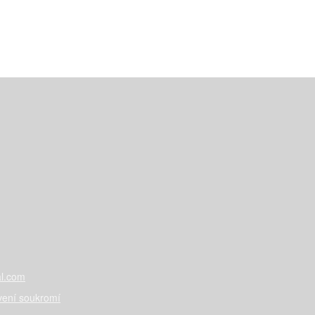
l.com
vení soukromí