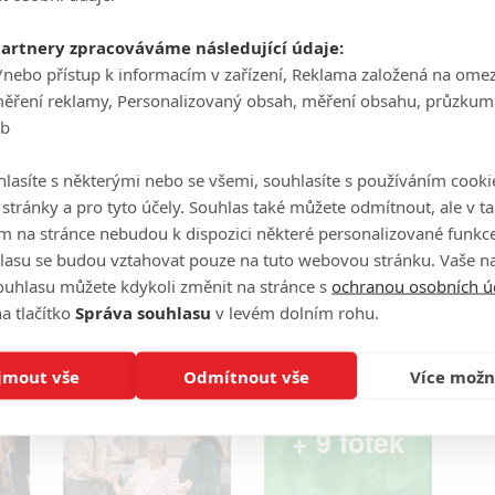
vativní kruhy ponesou lesbickou linku v takto
kovali v
NBC
větší pozdvižení. Například v případě
partnery zpracováváme následující údaje:
/nebo přístup k informacím v zařízení, Reklama založená na ome
 Susan (
Jessica Hecht
), se předpokládala bouřlivá
měření reklamy, Personalizovaný obsah, měření obsahu, průzkum
k prý došlo jen na několik znechucených telefonátů. I
eb
 obtížné situaci se tehdy nacházela LGBTQ+ komunita.
ut.
lasíte s některými nebo se všemi, souhlasíte s používáním cooki
o stránky a pro tyto účely. Souhlas také můžete odmítnout, ale v 
Zdroj:
NowToLove
m na stránce nebudou k dispozici některé personalizované funkce
lasu se budou vztahovat pouze na tuto webovou stránku. Vaše na
Foto: NBC
ouhlasu můžete kdykoli změnit na stránce s
ochranou osobních ú
a tlačítko
Správa souhlasu
v levém dolním rohu.
jmout vše
Odmítnout vše
Více možn
+ 9 fotek