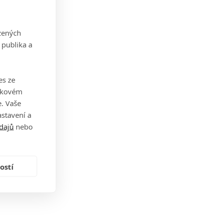
zených
 publika a
es ze
takovém
. Vaše
stavení a
dajů
nebo
ostí