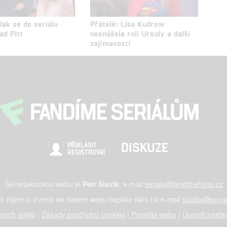
Jak se do seriálu
Přátelé: Lisa Kudrow
ad Pitt
nesnášela roli Ursuly a další
zajímavosti
DISKUZE
PŘIHLÁSIT
REGISTROVAT
Šéfredaktorkou webu je
Petr Slavík
, e-mail
serialy@fandimefilmu.cz
li zájem o inzerci na našem webu napište nám na e-mail
studio@konca
ních údajů
|
Zásady používání cookies
|
Pravidla webu
|
Upravit nasta