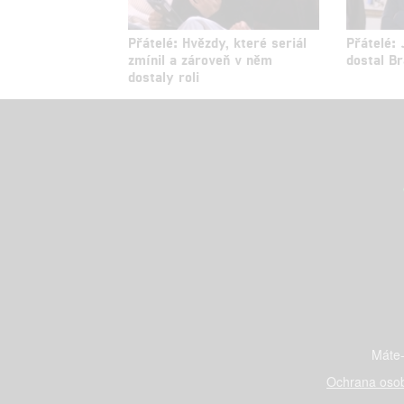
Přátelé: Hvězdy, které seriál
Přátelé: 
zmínil a zároveň v něm
dostal Br
dostaly roli
Máte-
Ochrana osob