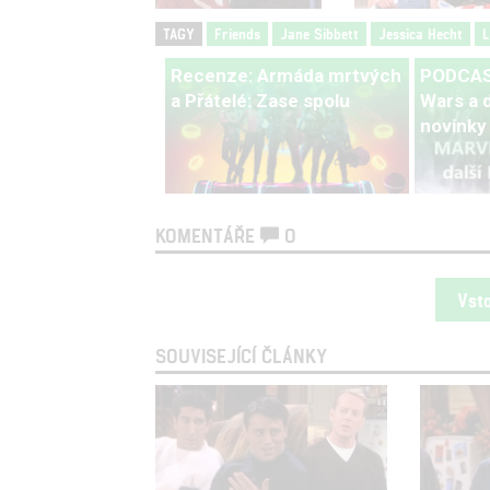
TAGY
Friends
Jane Sibbett
Jessica Hecht
Recenze: Armáda mrtvých
PODCAST
a Přátelé: Zase spolu
Wars a d
novinky
KOMENTÁŘE
0
Vst
SOUVISEJÍCÍ ČLÁNKY