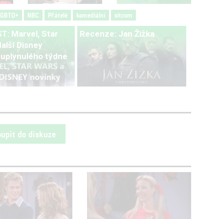
LGBTQ+
NBC
Přátelé
komediální
sitcom
: Marvel, Star
Recenze: Jan Žižka
alší Disney
 uplynulého týdne
oupit do diskuze