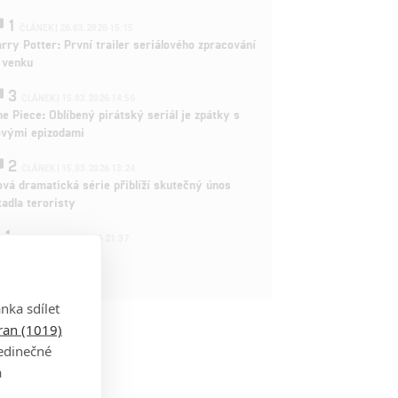
1
ČLÁNEK | 26.03.2026 15:15
rry Potter: První trailer seriálového zpracování
 venku
3
ČLÁNEK | 15.03.2026 14:56
e Piece: Oblíbený pirátský seriál je zpátky s
ovými epizodami
2
ČLÁNEK | 15.03.2026 13:24
vá dramatická série přiblíží skutečný únos
tadla teroristy
1
OSOBA | 15.02.2026 21:37
dam Sandler
nka sdílet
tran (1019)
jedinečné
a