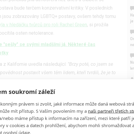
postava bude terčem konzervativní kritiky. V posledních
Ha
lech jsou zobrazovány LGBTQ+ postavy, ovšem tehdy tomu
je
yla v hledáčku tvůrců pro roli Rachel Green
, si prožila
 pocítila osten netolerance.
On
"sešly" se svými mladšími já. Některé čas
n
otky
No
 z Kalifornie uvedla následující:
"Brzy poté, co jsem se
le
dpovědnost postavit všem těm lidem, kteří tvrdili, že je to
nž to nesl velice těžce. V různých amerických talk show
A
proč bych to neměla dělat. Cítila jsem, že bylo důležité,
m soukromí záleží
 nejdůležitější věcí na světě. Cítila jsem jako povinnost
ákonným právem si zvolit, jaké informace může daná webová strá
může mít přístup. S Vaším povolením my a
naši partneři třetích s
lmu aneb zdařilé celovečerní pecky s Jennifer
/nebo máme přístup k informacím na zařízení, mezi které patří 
tory v cookies a datech prohlížení, abychom mohli shromažďovat 
t osobní údaje.