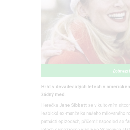
Zobrazi
Hrát v devadesátých letech v americkém 
žádný med.
Herečka
Jane Sibbett
se v kultovním sitc
lesbická ex-manželka našeho milovaného ro
patnácti epizodách, přičemž naposled se 
letech samozřejmě vládla ve Spojených stát