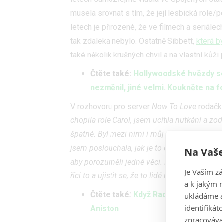
musela srovnat s tím, že její lesbická role/
letech je přirozené, že ve filmech a seriá
tak zdaleka nebylo. Ostatně Sibbett,
která b
také několik krušných chvil a na vlastní kůži
Čtěte také:
Hollywoodské hvězdy se 
nezměnil, jiné velmi. Koukněte na f
V rozhovoru pro server
Now To Love
rodačka
chopila role Carol, jsem ucítila nutkání a zo
špatné. Byl mezi nimi i můj vlastní otec, je
jsem poslouchala, jak je to celé nesprávné a 
Na Vaše
aby porozuměli jedné věci. Láska je přece tou
Je Vaším z
říci to a ujistit se, že to lidé uslyší."
a k jakým 
Čtěte také
:
Když Rachel hrála ve fi
ukládáme a
identifiká
Aniston
zpracováva