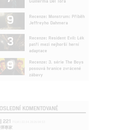
Guillerma Del Tora
9
Recenze: Monstrum: Příběh
Jeffreyho Dahmera
3
Recenze: Resident Evil: Lék
patří mezi nejhorší herní
adaptace
9
Recenze: 3. série The Boys
posouvá hranice zvrácené
zábavy
OSLEDNÍ KOMENTOVANÉ
221
FILM | 22.04.2026 08:53
拆彈專家