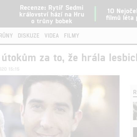
Recenze: Rytíř Sedmi
10 Nejoče
království hází na Hru
filmů léta
o trůny bobek
TRŮNY
DISKUZE
VIDEA
FILMY
 útokům za to, že hrála lesbi
2020 15:15
R