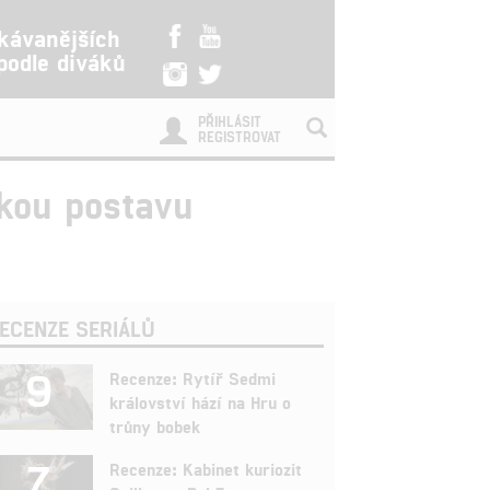
kávanějších
 podle diváků
PŘIHLÁSIT
REGISTROVAT
ckou postavu
ECENZE SERIÁLŮ
9
Recenze: Rytíř Sedmi
království hází na Hru o
trůny bobek
7
Recenze: Kabinet kuriozit