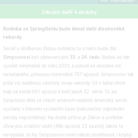
Fox/Disney+
Zobrazit další 4 obrázky
Rodinka ze Springfieldu bude lámat další dlouhověké
rekordy.
Seriál s oblíbenou žlutou rodinkou tu s námi bude dál.
Simpsonovi
byli obnoveni pro
33.
a
34.
řadu
. Budou se tak
vysílat minimálně do roku 2023, a pokud se nestane nic
nečekaného, přinesou minimálně 757 epizod.
Simpsonovi
tak
ještě víc natáhnou všechny svoje rekordy. Už v tuhle chvíli
mají na kontě 697 epizod a běží jejich 32. série. To ze
Simpsonů dělá ve všech směrech nejdelší americký seriál
vysílaný v hlavním vysílacím čase (nekonečné odpolední
seriály nepočítáme). Na druhé příčce je
Zákon a pořádek:
Útvar pro zvláštní oběti
(486 epizod, 22 sezon), takže to
nevypadá, že by Simpsonovi mohl někdo dostihnout, i kdyby