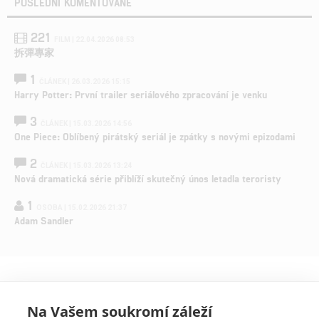
POSLEDNÍ KOMENTOVANÉ
221
FILM | 22.04.2026 08:53
拆彈專家
1
ČLÁNEK | 26.03.2026 15:15
Harry Potter: První trailer seriálového zpracování je venku
3
ČLÁNEK | 15.03.2026 14:56
One Piece: Oblíbený pirátský seriál je zpátky s novými epizodami
2
ČLÁNEK | 15.03.2026 13:24
Nová dramatická série přiblíží skutečný únos letadla teroristy
1
OSOBA | 15.02.2026 21:37
Adam Sandler
Na Vašem soukromí záleží