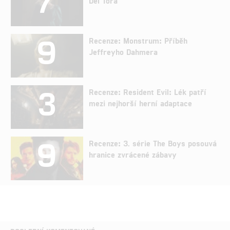
7
Del Tora
9
Recenze: Monstrum: Příběh
Jeffreyho Dahmera
3
Recenze: Resident Evil: Lék patří
mezi nejhorší herní adaptace
9
Recenze: 3. série The Boys posouvá
hranice zvrácené zábavy