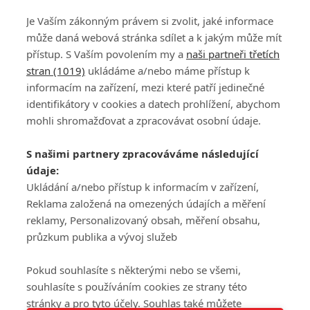
Je Vaším zákonným právem si zvolit, jaké informace
může daná webová stránka sdílet a k jakým může mít
přístup. S Vaším povolením my a
naši partneři třetích
stran (1019)
ukládáme a/nebo máme přístup k
informacím na zařízení, mezi které patří jedinečné
DISKUZE
PŘIHLÁSIT
identifikátory v cookies a datech prohlížení, abychom
REGISTROVAT
mohli shromažďovat a zpracovávat osobní údaje.
Šéfredaktorkou webu je
Petr Slavík
, e-mail
serialy@fandimefilmu.cz
S našimi partnery zpracováváme následující
údaje:
Máte-li zájem o inzerci na našem webu napište nám na e-mail
studio@koncal.com
Ukládání a/nebo přístup k informacím v zařízení,
Reklama založená na omezených údajích a měření
Ochrana osobních údajů
|
Zásady používání cookies
|
Pravidla webu
|
reklamy, Personalizovaný obsah, měření obsahu,
Upravit nastavení soukromí
průzkum publika a vývoj služeb
Pokud souhlasíte s některými nebo se všemi,
souhlasíte s používáním cookies ze strany této
stránky a pro tyto účely. Souhlas také můžete