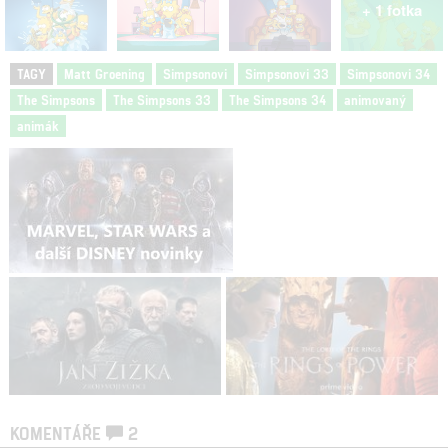
+ 1 fotka
TAGY
Matt Groening
Simpsonovi
Simpsonovi 33
Simpsonovi 34
The Simpsons
The Simpsons 33
The Simpsons 34
animovaný
animák
KOMENTÁŘE
2