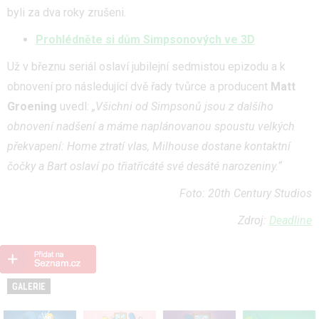
byli za dva roky zrušeni.
Prohlédněte si dům Simpsonových ve 3D
Už v březnu seriál oslaví jubilejní sedmistou epizodu a k
obnovení pro následující dvě řady tvůrce a producent
Matt
Groening
uvedl:
„Všichni od Simpsonů jsou z dalšího
obnovení nadšení a máme naplánovanou spoustu velkých
překvapení: Home ztratí vlas, Milhouse dostane kontaktní
čočky a Bart oslaví po třiatřicáté své desáté narozeniny.“
Foto: 20th Century Studios
Zdroj:
Deadline
GALERIE