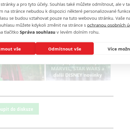
o stránky a pro tyto účely. Souhlas také můžete odmítnout, ale v 
Podklady a foto: Netflix
m na stránce nebudou k dispozici některé personalizované funkce
lasu se budou vztahovat pouze na tuto webovou stránku. Vaše na
ouhlasu můžete kdykoli změnit na stránce s
ochranou osobních ú
a tlačítko
Správa souhlasu
v levém dolním rohu.
 Witcher 2
Zaklínač
Zaklínač 2
fantasy
jmout vše
Odmítnout vše
Více možn
lling Adventures of
PODCAST: Marvel, Star
 1. série - Oficiální
Wars a další Disney
novinky uplynulého týdne
oupit do diskuze