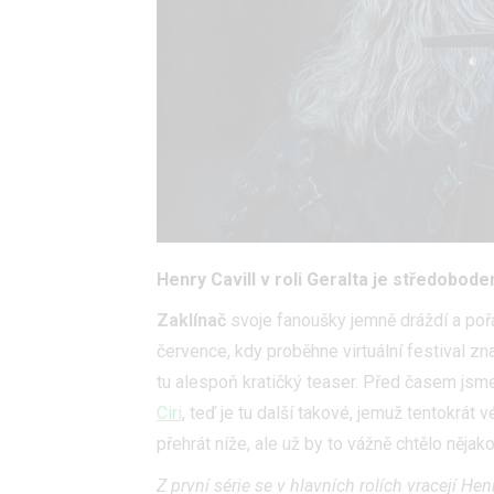
Henry Cavill v roli Geralta je středobod
Zaklínač
svoje fanoušky jemně dráždí a pořá
července, kdy proběhne virtuální festival z
tu alespoň kratičký teaser. Před časem jsme
Ciri
, teď je tu další takové, jemuž tentokrát 
přehrát níže, ale už by to vážně chtělo něja
Z první série se v hlavních rolích vracejí Hen