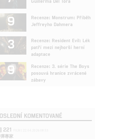
Guillerma Del Tora
9
Recenze: Monstrum: Příběh
Jeffreyho Dahmera
3
Recenze: Resident Evil: Lék
patří mezi nejhorší herní
adaptace
9
Recenze: 3. série The Boys
posouvá hranice zvrácené
zábavy
OSLEDNÍ KOMENTOVANÉ
221
FILM | 22.04.2026 08:53
拆彈專家