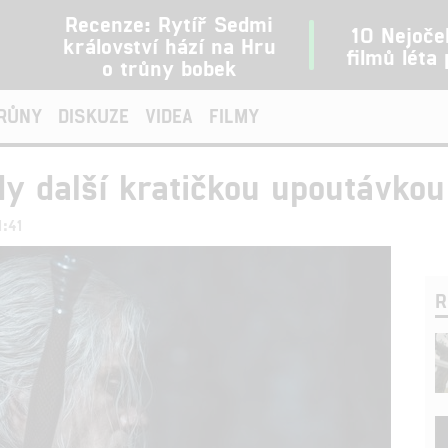
Recenze: Rytíř Sedmi
10 Nejoče
království hází na Hru
filmů léta
o trůny bobek
TRŮNY
DISKUZE
VIDEA
FILMY
dy další kratičkou upoutávkou
1:41
R