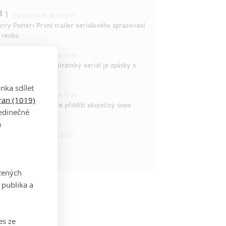
1
ČLÁNEK | 26.03.2026 15:15
rry Potter: První trailer seriálového zpracování
 venku
3
ČLÁNEK | 15.03.2026 14:56
e Piece: Oblíbený pirátský seriál je zpátky s
ovými epizodami
nka sdílet
2
ČLÁNEK | 15.03.2026 13:24
tran (1019)
vá dramatická série přiblíží skutečný únos
jedinečné
tadla teroristy
a
1
OSOBA | 15.02.2026 21:37
dam Sandler
zených
 publika a
es ze