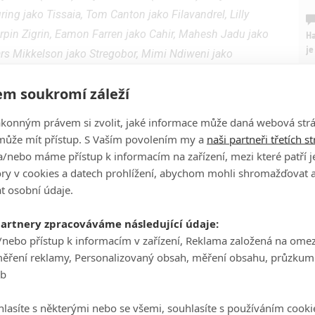
ring jako Tissaia, Tom Canton jako Filavandrel, Lilly
rpin Zigrin, Eamon Farren jako Cahir, Mahesh Jadu jako
Ha
je
Lars Mikkelson jako Stregobor, Mimi Ndiweni jako
d, Wilson Mbomio jako Dara, Anna Shaffer jako Triss
m soukromí záleží
On
n
ších herců: Kim Bodnia jako Vesemir, Kristofer Hivju jako
ákonným právem si zvolit, jaké informace může daná webová strá
může mít přístup. S Vaším povolením my a
naši partneři třetích s
n jako Vereena, Paul Bullion jako Lambert, Thue Ersted
No
/nebo máme přístup k informacím na zařízení, mezi které patří 
 jako Lydia a Mecia Simson jako Francesca.
le
tory v cookies a datech prohlížení, abychom mohli shromažďovat 
Zaklínač vychází z populární knižní ságy polského
t osobní údaje.
dá se, že druhou sérii seriálu Netflix uvede v letošním
A
partnery zpracováváme následující údaje:
/nebo přístup k informacím v zařízení, Reklama založená na ome
eralt of Rivia in Season 2? Here's a clue.
měření reklamy, Personalizovaný obsah, měření obsahu, průzkum
eb
e 18, 2021
lasíte s některými nebo se všemi, souhlasíte s používáním cooki