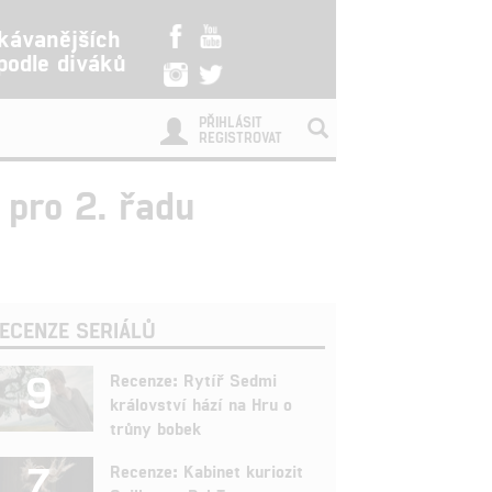
kávanějších
 podle diváků
PŘIHLÁSIT
REGISTROVAT
 pro 2. řadu
ECENZE SERIÁLŮ
9
Recenze: Rytíř Sedmi
království hází na Hru o
trůny bobek
7
Recenze: Kabinet kuriozit