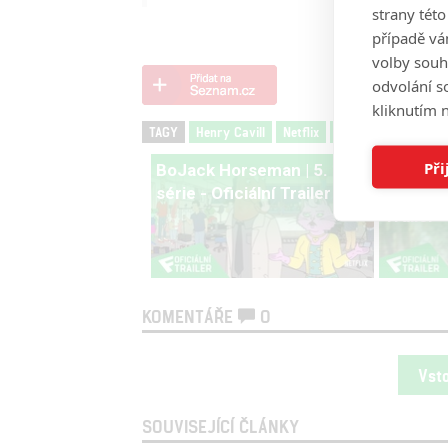
strany tét
případě vá
volby souh
odvolání s
kliknutím n
TAGY
Henry Cavill
Netflix
The Witcher
The
Při
BoJack Horseman | 5.
The Chi
série - Oficiální Trailer
Sabrina |
Trailer
KOMENTÁŘE
0
Vst
SOUVISEJÍCÍ ČLÁNKY