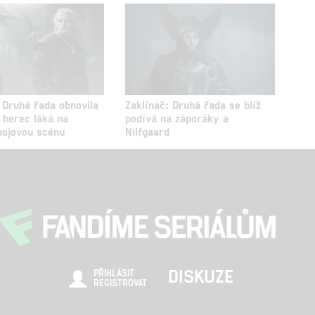
 Druhá řada obnovila
Zaklínač: Druhá řada se blíž
 herec láká na
podívá na záporáky a
 bojovou scénu
Nilfgaard
DISKUZE
PŘIHLÁSIT
REGISTROVAT