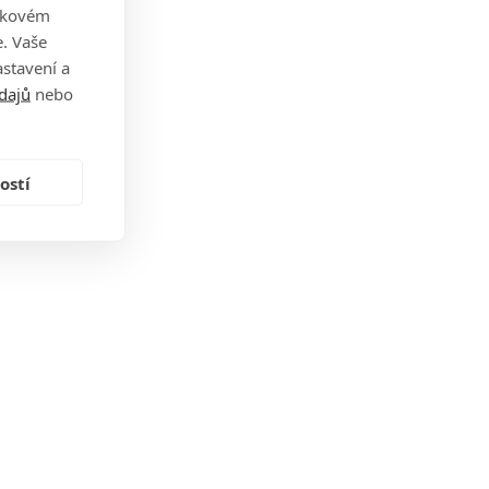
takovém
. Vaše
stavení a
dajů
nebo
ostí