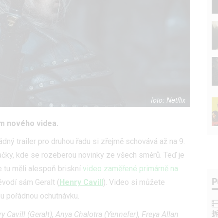
Netflix
em nového videa.
dný trailer pro druhou řadu si zřejmě schovává až na 9.
načky, kde se rozeberou novinky ze všech směrů. Teď je
 tu měli alespoň briskní
video zaměřené primárně na
P
vévodí sám Geralt (
Henry Cavill
). Video si můžete
kou pořádnou ochutnávku.
ry Cavill (Geralt), Anya Chalotra (Yennefer), Freya Allan