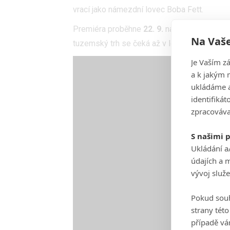
vrací jako námezdní lovec Boba Fett.
Premiéra proběhne
22. 9.
na platformě
Disn
Na Vaše
tuzemský trh se čeká až v létě příštího roku.
Je Vaším z
a k jakým 
ukládáme a
identifiká
zpracováva
S našimi 
Ukládání a
údajích a 
vývoj služ
Pokud souh
strany tét
případě vá