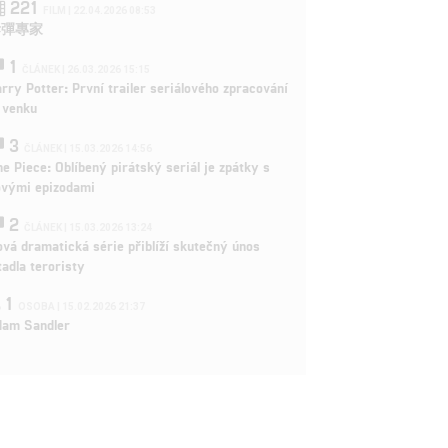
221
FILM | 22.04.2026 08:53
拆彈專家
1
ČLÁNEK | 26.03.2026 15:15
rry Potter: První trailer seriálového zpracování
 venku
3
ČLÁNEK | 15.03.2026 14:56
e Piece: Oblíbený pirátský seriál je zpátky s
ovými epizodami
2
ČLÁNEK | 15.03.2026 13:24
vá dramatická série přiblíží skutečný únos
tadla teroristy
1
OSOBA | 15.02.2026 21:37
dam Sandler