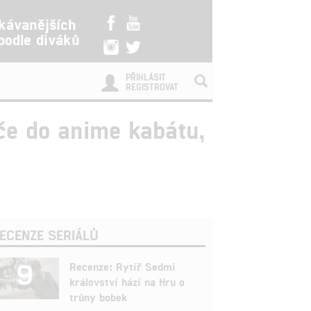
kávanějších
 podle diváků
PŘIHLÁSIT
REGISTROVAT
če do anime kabátu,
ECENZE SERIÁLŮ
9
Recenze: Rytíř Sedmi
království hází na Hru o
trůny bobek