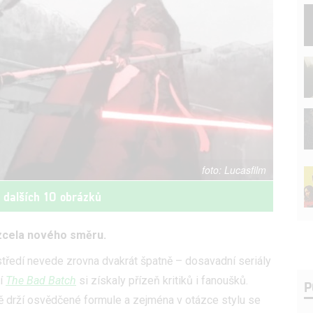
Lucasfilm
t dalších 10 obrázků
 zcela nového směru.
ředí nevede zrovna dvakrát špatně – dosavadní seriály
ší
The Bad Batch
si získaly přízeň kritiků i fanoušků.
P
 drží osvědčené formule a zejména v otázce stylu se