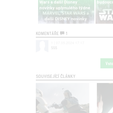
Wars a další Disney
budoucn
novinky uplynulého týdne
KOMENTÁŘE
1
1 | 07.05.2024 17:17
555
Vst
SOUVISEJÍCÍ ČLÁNKY