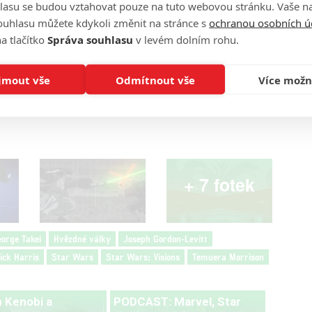
lasu se budou vztahovat pouze na tuto webovou stránku. Vaše na
ouhlasu můžete kdykoli změnit na stránce s
ochranou osobních ú
a tlačítko
Správa souhlasu
v levém dolním rohu.
Zdroj:
Slashfilm
jmout vše
Odmítnout vše
Více možn
+ 7 fotek
orge Takei
Hvězdné války
Joseph Gordon-Levitt
rick Harris
Star Wars
Star Wars: Visions
Temuera Morrison
 Kenobi a
PODCAST: Marvel, Star