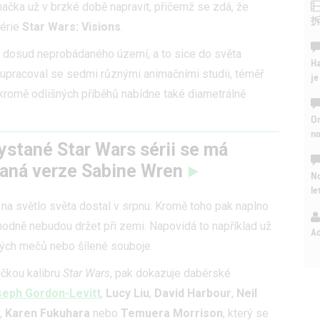
značka už v brzké době napravit, přičemž se zdá, že
série
Star Wars: Visions
.
o dosud neprobádaného území, a to sice do světa
Ha
lupracoval se sedmi různými animačními studii, téměř
je
kromě odlišných příběhů nabídne také diametrálně
On
n
ystané Star Wars sérii se má
raná verze Sabine Wren
No
le
se na světlo světa dostal v srpnu. Kromě toho pak naplno
hodně nebudou držet při zemi. Napovídá to například už
A
ných mečů nebo šílené souboje.
ačkou kalibru
Star Wars
, pak dokazuje dabérské
eph Gordon-Levitt
,
Lucy Liu
,
David Harbour
,
Neil
,
Karen Fukuhara
nebo
Temuera Morrison
, který se