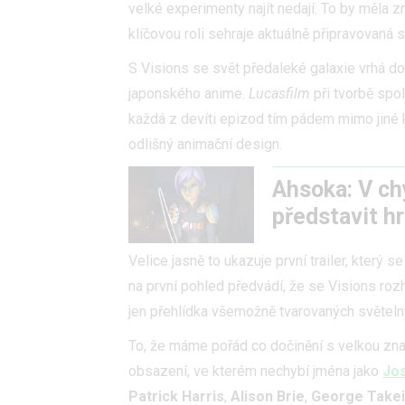
velké experimenty najít nedají. To by měla 
klíčovou roli sehraje aktuálně připravovaná 
S Visions se svět předaleké galaxie vrhá d
japonského anime.
Lucasfilm
při tvorbě spo
každá z devíti epizod tím pádem mimo jiné 
odlišný animační design.
Ahsoka: V ch
představit h
Velice jasně to ukazuje první trailer, který 
na první pohled předvádí, že se Visions roz
jen přehlídka všemožně tvarovaných světel
To, že máme pořád co dočinění s velkou zn
obsazení, ve kterém nechybí jména jako
Jos
Patrick Harris
,
Alison Brie
,
George Takei