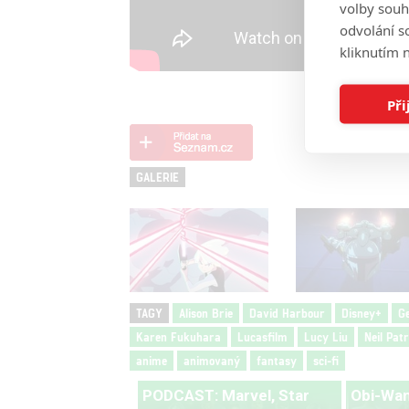
volby souh
odvolání s
kliknutím n
Při
GALERIE
TAGY
Alison Brie
David Harbour
Disney+
Ge
Karen Fukuhara
Lucasfilm
Lucy Liu
Neil Pat
anime
animovaný
fantasy
sci-fi
PODCAST: Marvel, Star
Obi-Wan