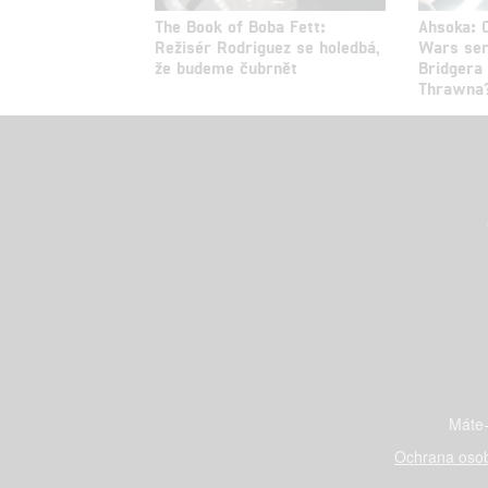
The Book of Boba Fett:
Ahsoka: 
Režisér Rodriguez se holedbá,
Wars ser
že budeme čubrnět
Bridgera
Thrawna
Máte-
Ochrana osob