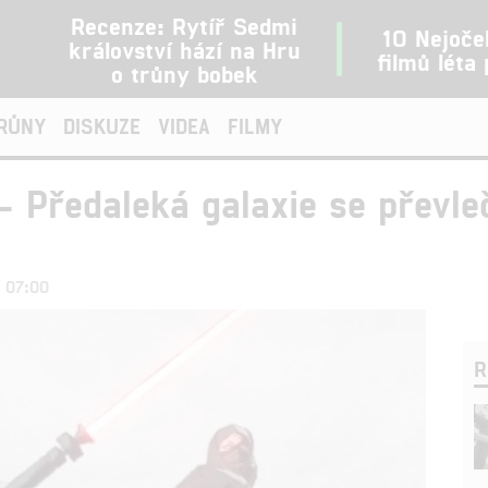
Recenze: Rytíř Sedmi
10 Nejoče
království hází na Hru
filmů léta
o trůny bobek
TRŮNY
DISKUZE
VIDEA
FILMY
– Předaleká galaxie se převle
1 07:00
R