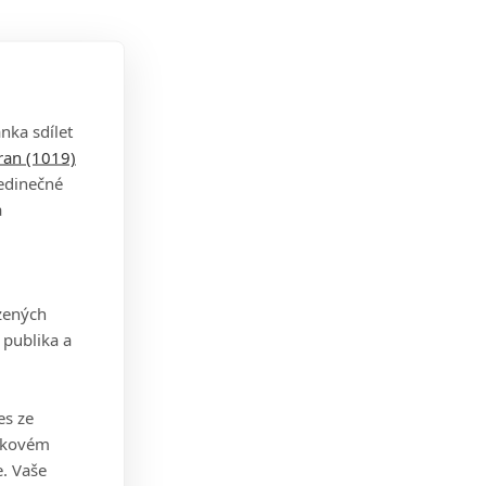
nka sdílet
tran (1019)
jedinečné
a
zených
 publika a
es ze
takovém
. Vaše