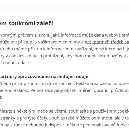
ey+
. Ta v Česku stále není dostupná, rozšíření na
m soukromí záleží
ákonným právem si zvolit, jaké informace může daná webová strá
může mít přístup. S Vaším povolením my a
naši partneři třetích s
/nebo máme přístup k informacím na zařízení, mezi které patří 
tory v cookies a datech prohlížení, abychom mohli shromažďovat 
t osobní údaje.
partnery zpracováváme následující údaje:
/nebo přístup k informacím v zařízení, Reklama založená na ome
měření reklamy, Personalizovaný obsah, měření obsahu, průzkum
eb
lasíte s některými nebo se všemi, souhlasíte s používáním cooki
o stránky a pro tyto účely. Souhlas také můžete odmítnout, ale v 
m na stránce nebudou k dispozici některé personalizované funkce