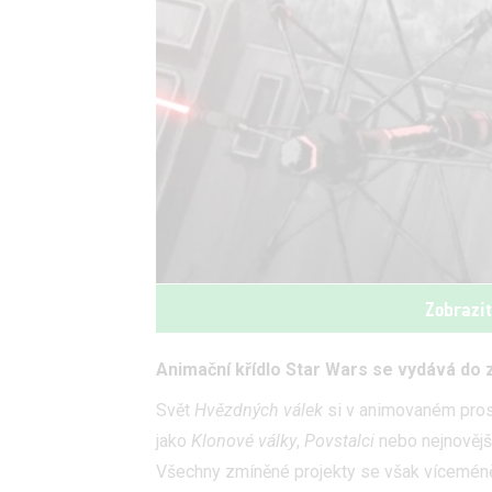
Zobrazi
Animační křídlo Star Wars se vydává do
Svět
Hvězdných válek
si v animovaném prost
jako
Klonové války
,
Povstalci
nebo nejnověj
Všechny zmíněné projekty se však víceméně