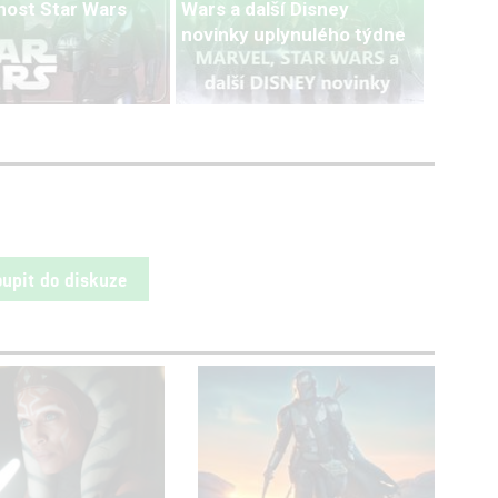
ost Star Wars
Wars a další Disney
novinky uplynulého týdne
oupit do diskuze