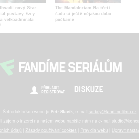
Obsadil nový Star
The Mandalorian: Na třetí
iál postavy Ezry
řadu si ještě nějakou dobu
 a velkoadmirála
počkáme
?
DISKUZE
PŘIHLÁSIT
REGISTROVAT
Šéfredaktorkou webu je
Petr Slavík
, e-mail
serialy@fandimefilmu.cz
li zájem o inzerci na našem webu napište nám na e-mail
studio@konca
ních údajů
|
Zásady používání cookies
|
Pravidla webu
|
Upravit nasta