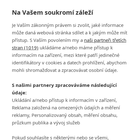
Na Vašem soukromí záleží
Je Vaším zákonným právem si zvolit, jaké informace
může daná webová stránka sdílet a k jakým může mít
přístup. S Vaším povolením my a
naši partneři třetích
stran (1019)
ukládáme a/nebo máme přístup k
informacím na zařízení, mezi které patří jedinečné
DISKUZE
PŘIHLÁSIT
identifikátory v cookies a datech prohlížení, abychom
REGISTROVAT
mohli shromažďovat a zpracovávat osobní údaje.
Šéfredaktorkou webu je
Petr Slavík
, e-mail
serialy@fandimefilmu.cz
S našimi partnery zpracováváme následující
údaje:
Máte-li zájem o inzerci na našem webu napište nám na e-mail
studio@koncal.com
Ukládání a/nebo přístup k informacím v zařízení,
Reklama založená na omezených údajích a měření
Ochrana osobních údajů
|
Zásady používání cookies
|
Pravidla webu
|
reklamy, Personalizovaný obsah, měření obsahu,
Upravit nastavení soukromí
průzkum publika a vývoj služeb
Pokud souhlasíte s některými nebo se všemi,