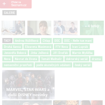
GALERIE
+ 4 fotky
TAGY
Andrea Růžičková
Chlap
DOC
DOC - Nelle tue mani
Druhá šanca
Elizaveta Maximová
FTV Nova
Ivan Lupták
Jenovéfa Boková
Jitka Ježková
Jiří Dvořák
Martin Myšička
Nova
Návrat do života
Tomáš Maštalír
doktorský seriál
drama
nemocniční prostředí
podle skutečných událostí
český seriál