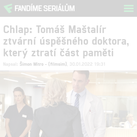
Tog
navi
Chlap: Tomáš Maštalír
ztvární úspěšného doktora,
který ztratí část paměti
Napsal:
Šimon Mitro - (filmsim)
, 30.01.2022 19:31