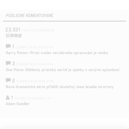
POSLEDNÍ KOMENTOVANÉ
221
FILM | 22.04.2026 08:53
拆彈專家
1
ČLÁNEK | 26.03.2026 15:15
Harry Potter: První trailer seriálového zpracování je venku
3
ČLÁNEK | 15.03.2026 14:56
One Piece: Oblíbený pirátský seriál je zpátky s novými epizodami
2
ČLÁNEK | 15.03.2026 13:24
Nová dramatická série přiblíží skutečný únos letadla teroristy
1
OSOBA | 15.02.2026 21:37
Adam Sandler