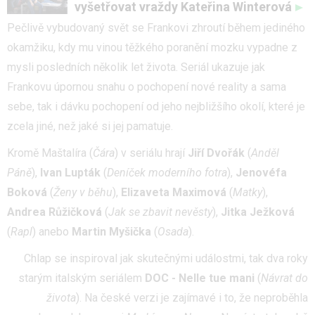
vyšetřovat vraždy Kateřina Winterová
Pečlivě vybudovaný svět se Frankovi zhroutí během jediného
okamžiku, kdy mu vinou těžkého poranění mozku vypadne z
mysli posledních několik let života. Seriál ukazuje jak
Frankovu úpornou snahu o pochopení nové reality a sama
sebe, tak i dávku pochopení od jeho nejbližšího okolí, které je
zcela jiné, než jaké si jej pamatuje.
Kromě Maštalíra (
Čára
) v seriálu hrají
Jiří Dvořák
(
Anděl
Páně
),
Ivan Lupták
(
Deníček moderního fotra
),
Jenovéfa
Boková
(
Ženy v běhu
),
Elizaveta Maximová
(
Matky
),
Andrea Růžičková
(
Jak se zbavit nevěsty
),
Jitka Ježková
(
Rapl
) anebo
Martin Myšička
(
Osada
).
Chlap se inspiroval jak skutečnými událostmi, tak dva roky
starým italským seriálem
DOC - Nelle tue mani
(
Návrat do
života
). Na české verzi je zajímavé i to, že neproběhla