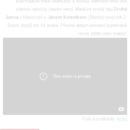
koprodukce mezi
Markízou
a
Novou
. Namísto toho obě
stanice natočily vlastní verzi.
Markíza
vysílá titul
Druhá
šanca
v hlavní roli s
Jánem Koleníkem
(
Šťastný nový rok 2:
Dobro došli
) od 10. ledna. Přesné datum uvedení tuzemské
verze zatím není známo.
Foto a podklady:
Nova