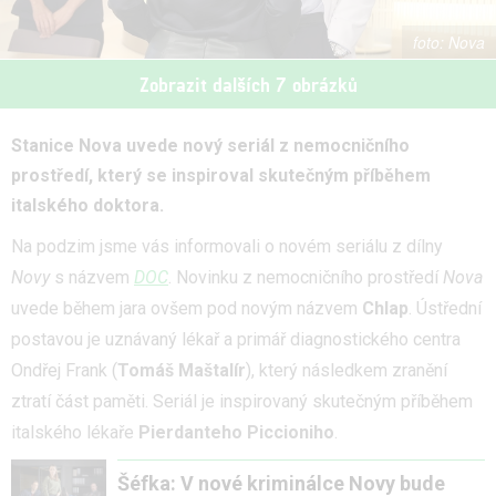
Nova
Zobrazit dalších 7 obrázků
Stanice Nova uvede nový seriál z nemocničního
prostředí, který se inspiroval skutečným příběhem
italského doktora.
Na podzim jsme vás informovali o novém seriálu z dílny
Novy
s názvem
DOC
. Novinku z nemocničního prostředí
Nova
uvede během jara ovšem pod novým názvem
Chlap
. Ústřední
postavou je uznávaný lékař a primář diagnostického centra
Ondřej Frank (
Tomáš Maštalír
), který následkem zranění
ztratí část paměti. Seriál je inspirovaný skutečným příběhem
italského lékaře
Pierdanteho Piccioniho
.
Šéfka: V nové kriminálce Novy bude