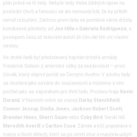
plán právě na tři řady. Nebylo tedy třeba žádných úprav na
poslední chvíli a fanoušci se ani nemusejí bát, že by příběh
neměl rozuzlení. Zatímco první řada se poměrně věrně držela
komiksové předlohy od
Joe Hilla
a
Gabriela Rodrígueze
, s
postupem času už televizní autoři šli čím dál tím víc vlastní
cestou.
Ve druhé řadě byl představený kapitán britské armády
Frederick Gideon z americké války za nezávislost – první
člověk, který objevil portál za Černými dveřmi. V závěru řady
se dostává jako ozvěna do současnosti a můžeme s ním
počítat jako se záporákem pro třetí řadu. Postavu hraje
Kevin
Durand
. V hlavních rolích se vracejí
Darby Stanchfield
,
Connor Jessup
,
Emilia Jones
,
Jackson Robert Scott
,
Brendan Hines
,
Sherri Saum
nebo
Coby Bird
. Seriál řídí
Meredith Averill
a
Carlton Cuse
. Zámek a klíč pojednává o
matce a třech dětech, kteří se po smrti otce a manžela uchýlí