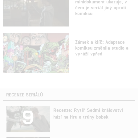
minidokument ukazuje, v
čem je seriál jiný oproti
komiksu
Zámek a klíč: Adaptace
komiksu změnila studio a
vyráží vpřed
RECENZE SERIÁLŮ
9
Recenze: Rytíř Sedmi království
hází na Hru o trůny bobek