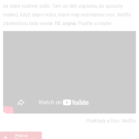
na staré rodinné sídlo. Tam se děti zapletou do spousty
malérů, když objeví klíče, které mají nezměrnou moc.
Netflix
závěrečnou řadu uvede
10. srpna
. Pusťte si trailer:
Podklady a foto: Netflix