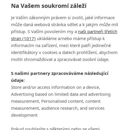
Na Vašem soukromí záleží
Je Vaším zákonným právem si zvolit, jaké informace
může daná webová stránka sdílet a k jakým může mít
přístup. S Vaším povolením my a
naši partneři třetích
stran (1017)
ukládáme a/nebo máme přístup k
informacím na zařízení, mezi které patří jedinečné
DISKUZE
PŘIHLÁSIT
identifikátory v cookies a datech prohlížení, abychom
REGISTROVAT
mohli shromažďovat a zpracovávat osobní údaje.
Šéfredaktorkou webu je
Petr Slavík
, e-mail
serialy@fandimefilmu.cz
S našimi partnery zpracováváme následující
údaje:
Máte-li zájem o inzerci na našem webu napište nám na e-mail
studio@koncal.com
Store and/or access information on a device,
Advertising based on limited data and advertising
Ochrana osobních údajů
|
Zásady používání cookies
|
Pravidla webu
|
measurement, Personalised content, content
Upravit nastavení soukromí
measurement, audience research, and services
development
Pokud souhlasíte s některými nebo se všemi,