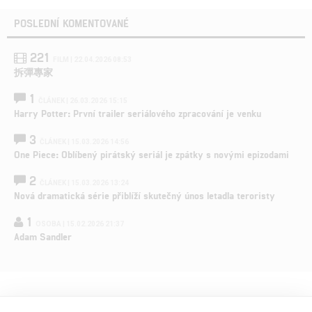
POSLEDNÍ KOMENTOVANÉ
221
FILM | 22.04.2026 08:53
拆彈專家
1
ČLÁNEK | 26.03.2026 15:15
Harry Potter: První trailer seriálového zpracování je venku
3
ČLÁNEK | 15.03.2026 14:56
One Piece: Oblíbený pirátský seriál je zpátky s novými epizodami
2
ČLÁNEK | 15.03.2026 13:24
Nová dramatická série přiblíží skutečný únos letadla teroristy
1
OSOBA | 15.02.2026 21:37
Adam Sandler