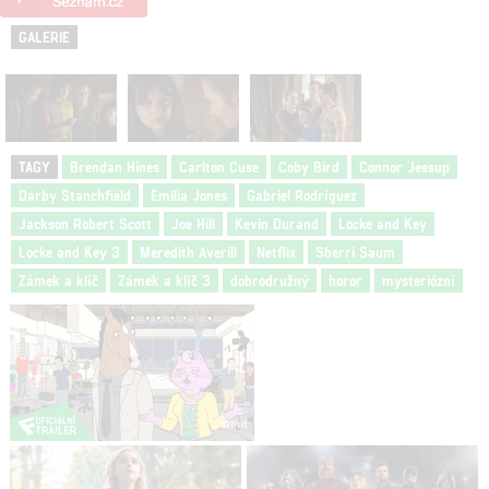
GALERIE
TAGY
Brendan Hines
Carlton Cuse
Coby Bird
Connor Jessup
Darby Stanchfield
Emilia Jones
Gabriel Rodríguez
Jackson Robert Scott
Joe Hill
Kevin Durand
Locke and Key
Locke and Key 3
Meredith Averill
Netflix
Sherri Saum
Zámek a klíč
Zámek a klíč 3
dobrodružný
horor
mysteriózní