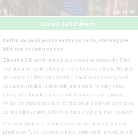
Netflix
Zobrazit další 2 obrázky
Netflix nás ještě jednou vezme do světa, kde magické
klíče mají nezměrnou moc.
Zámek a klíč
neměl jednoduchou cestu na obrazovky. Před
lety dokonce vznikl pilotní díl, který televize odmítla. Nějakou
dobu na to se látky chopil
Netflix
. Našli se noví tvůrci, nové
obsazení a reálně vznikla celá jedna série. Ta nebyla bez
chyby, ale nabízela poměrně solidní mysteriózní zábavu,
zvlášť pro mladší publikum. Diváci seriál sledovali dost na to,
že následně vznikla ještě druhá řada a teď je tu třetí, poslední.
Pozitivní zprávou pro fanoušky je, že seriál nebyl zrušený
předčasně. Tvůrci dopředu o konci série věděli a tvrdí, že měli