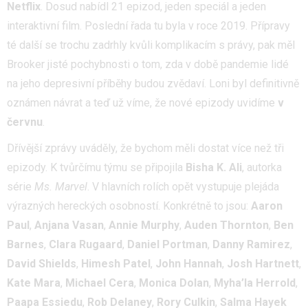
Netflix
. Dosud nabídl 21 epizod, jeden speciál a jeden
interaktivní film. Poslední řada tu byla v roce 2019. Přípravy
té další se trochu zadrhly kvůli komplikacím s právy, pak měl
Brooker jisté pochybnosti o tom, zda v době pandemie lidé
na jeho depresivní příběhy budou zvědaví. Loni byl definitivně
oznámen návrat a teď už víme, že nové epizody uvidíme
v
červnu
.
Dřívější zprávy uváděly, že bychom měli dostat více než tři
epizody. K tvůrčímu týmu se připojila
Bisha K. Ali
, autorka
série
Ms. Marvel
. V hlavních rolích opět vystupuje plejáda
výrazných hereckých osobností. Konkrétně to jsou:
Aaron
Paul
,
Anjana Vasan
,
Annie Murphy
,
Auden Thornton
,
Ben
Barnes
,
Clara Rugaard
,
Daniel Portman
,
Danny Ramirez
,
David Shields
,
Himesh Patel
,
John Hannah
,
Josh Hartnett
,
Kate Mara
,
Michael Cera
,
Monica Dolan
,
Myha’la Herrold
,
Paapa Essiedu
,
Rob Delaney
,
Rory Culkin
,
Salma Hayek