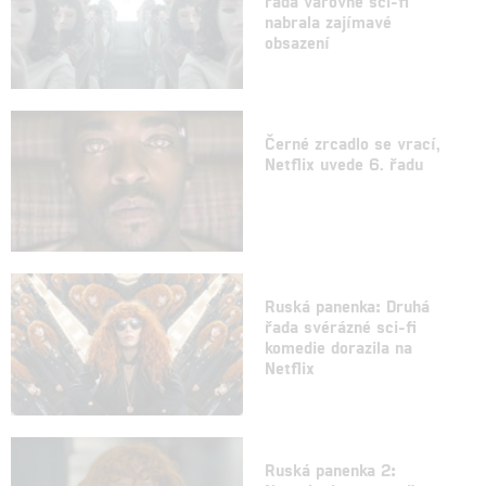
řada varovné sci-fi
nabrala zajímavé
obsazení
Černé zrcadlo se vrací,
Netflix uvede 6. řadu
Ruská panenka: Druhá
řada svérázné sci-fi
komedie dorazila na
Netflix
Ruská panenka 2: