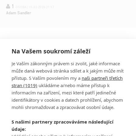
1
OSOBA | 15.02.2026 21:37
Adam Sandler
Na Vašem soukromí záleží
Je Vaším zákonným právem si zvolit, jaké informace
může daná webová stránka sdílet a k jakým může mít
přístup. S Vaším povolením my a
naši partneři třetích
stran (1019)
ukládáme a/nebo máme přístup k
informacím na zařízení, mezi které patří jedinečné
DISKUZE
PŘIHLÁSIT
identifikátory v cookies a datech prohlížení, abychom
REGISTROVAT
mohli shromažďovat a zpracovávat osobní údaje.
Šéfredaktorkou webu je
Petr Slavík
, e-mail
serialy@fandimefilmu.cz
S našimi partnery zpracováváme následující
údaje:
Máte-li zájem o inzerci na našem webu napište nám na e-mail