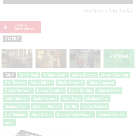
Podklady a foto: Netflix
GALERIE
+ 6 fotek
TAGY
Aaron Paul
Anjana Vasan
Annie Murphy
Auden Thornton
Ben Barnes
Black Mirror
Black Mirror 6
Clara Rugaard
Daniel Portman
Danny Ramirez
David Shields
Himesh Patel
John Hannah
Josh Hartnett
Kate Mara
Michael Cera
Monica Dolan
Myha’la Herrold
Netflix
Paapa Essiedu
Rob Delaney
Rory Culkin
Salma Hayek Pinault
Samuel Blenkin
sci-fi