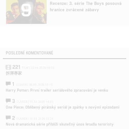
9
Recenze: 3. série The Boys posouvá
hranice zvrácené zábavy
POSLEDNÍ KOMENTOVANÉ
221
FILM | 22.04.2026 08:53
拆彈專家
1
ČLÁNEK | 26.03.2026 15:15
Harry Potter: První trailer seriálového zpracování je venku
3
ČLÁNEK | 15.03.2026 14:56
One Piece: Oblíbený pirátský seriál je zpátky s novými epizodami
2
ČLÁNEK | 15.03.2026 13:24
Nová dramatická série přiblíží skutečný únos letadla teroristy