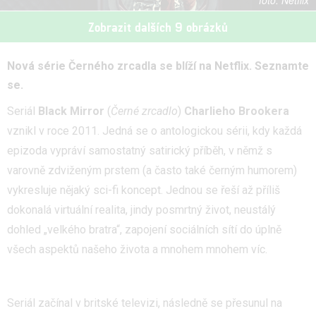
Netflix
Zobrazit dalších 9 obrázků
Nová série Černého zrcadla se blíží na Netflix. Seznamte
se.
Seriál
Black Mirror
(
Černé zrcadlo
)
Charlieho Brookera
vznikl v roce 2011. Jedná se o antologickou sérii, kdy každá
epizoda vypráví samostatný satirický příběh, v němž s
varovně zdviženým prstem (a často také černým humorem)
vykresluje nějaký sci-fi koncept. Jednou se řeší až příliš
dokonalá virtuální realita, jindy posmrtný život, neustálý
dohled „velkého bratra“, zapojení sociálních sítí do úplně
všech aspektů našeho života a mnohem mnohem víc.
Seriál začínal v britské televizi, následně se přesunul na