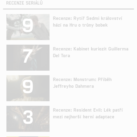
RECENZE SERIÁLŮ
9
Recenze: Rytíř Sedmi království
hází na Hru o trůny bobek
7
Recenze: Kabinet kuriozit Guillerma
Del Tora
9
Recenze: Monstrum: Příběh
Jeffreyho Dahmera
3
Recenze: Resident Evil: Lék patří
mezi nejhorší herní adaptace