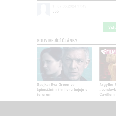
1 | 07.05.2024 17:49
555
Vst
SOUVISEJÍCÍ ČLÁNKY
Spojka: Eva Green ve
Argylle: 
špionážním thrilleru bojuje s
„bondov
terorem
Cavillem