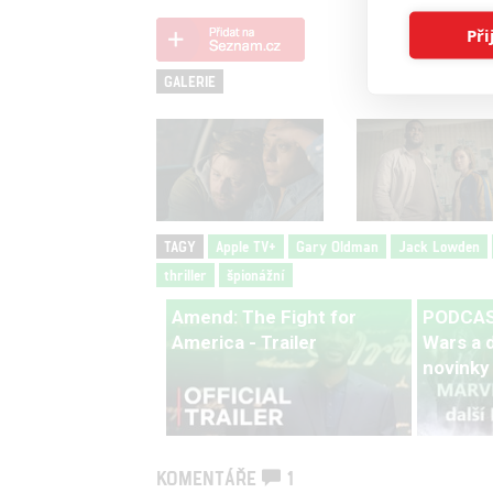
Při
GALERIE
TAGY
Apple TV+
Gary Oldman
Jack Lowden
thriller
špionážní
Amend: The Fight for
PODCAST
America - Trailer
Wars a d
novinky
KOMENTÁŘE
1