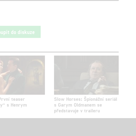
oupit do diskuze
První teaser
Slow Horses: Špionážní seriál
ky“ s Henrym
s Garym Oldmanem se
představuje v traileru