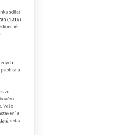
nka sdílet
tran (1019)
jedinečné
a
zených
 publika a
es ze
takovém
. Vaše
stavení a
dajů
nebo