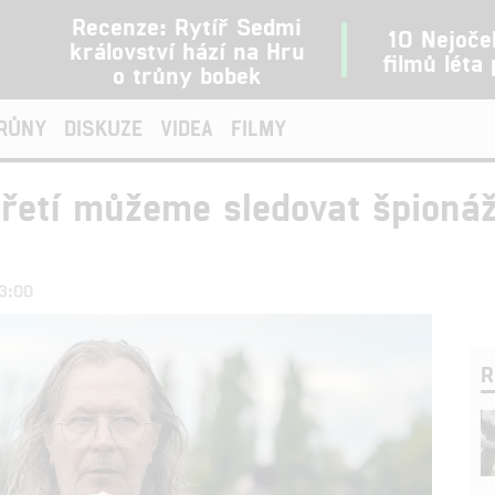
Recenze: Rytíř Sedmi
10 Nejoče
království hází na Hru
filmů léta
o trůny bobek
TRŮNY
DISKUZE
VIDEA
FILMY
třetí můžeme sledovat špioná
23:00
R