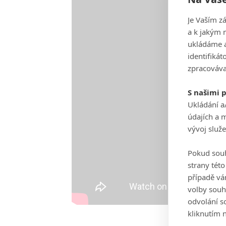
Je Vaším z
a k jakým 
ukládáme a
identifiká
zpracováva
S našimi 
Ukládání a
údajích a 
vývoj služ
Pokud souh
strany tét
případě vá
volby souh
odvolání s
kliknutím n