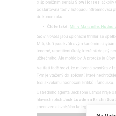
o špionážním seriálu
Slow Horses
, ačkoliv 
odstartovala teď v listopadu. Streamovací 
do konce roku.
Čtěte také:
Mír v Marseille: Hodně
Slow Horses
jsou špionážní thriller se špet
MI5, kteří jsou kvůli svým kariérním chybá
úmorné, repetitivní úkoly, které nikdo jiný n
užitečného. Ale mohlo by. A protože je
Slow
Ve třetí řadě hrozí, že milostná avantýra v 
Tým je vtažený do spiknutí, které neohrožuje j
těší skvělému hodnocení kritiků i fanoušků.
Ústředního agenta Jacksona Lamba hraje o
hlavních rolích
Jack Lowden
a
Kristin Sco
jmenovec slavnějšího kolegy.
Na Vaše