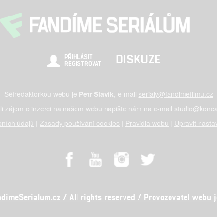
DISKUZE
PŘIHLÁSIT
REGISTROVAT
Šéfredaktorkou webu je
Petr Slavík
, e-mail
serialy@fandimefilmu.cz
li zájem o inzerci na našem webu napište nám na e-mail
studio@konca
ních údajů
|
Zásady používání cookies
|
Pravidla webu
|
Upravit nasta
meSerialum.cz / All rights reserved / Provozovatel webu je 