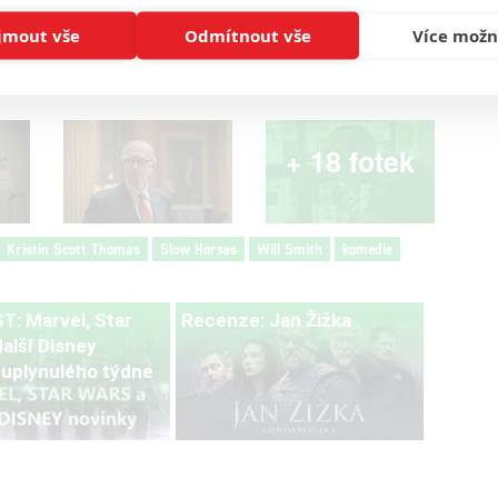
jmout vše
Odmítnout vše
Více možn
+ 18 fotek
Kristin Scott Thomas
Slow Horses
Will Smith
komedie
: Marvel, Star
Recenze: Jan Žižka
alší Disney
 uplynulého týdne