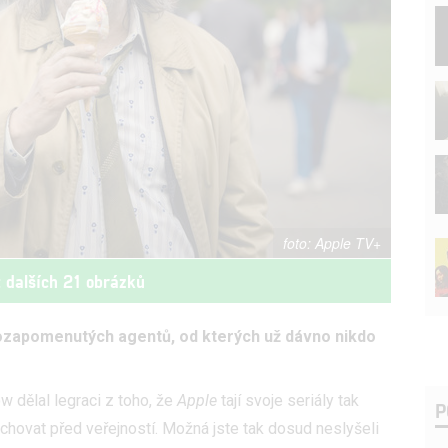
Apple TV+
t dalších 21 obrázků
lozapomenutých agentů, od kterých už dávno nikdo
ow dělal legraci z toho, že
Apple
tají svoje seriály tak
P
 schovat před veřejností. Možná jste tak dosud neslyšeli