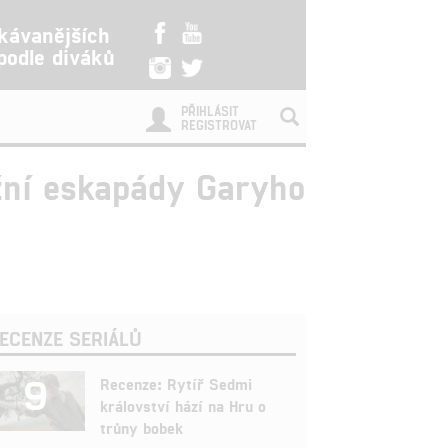
kávanějších
 podle diváků
PŘIHLÁSIT
REGISTROVAT
žní eskapády Garyho
ECENZE SERIÁLŮ
9
Recenze: Rytíř Sedmi
království hází na Hru o
trůny bobek