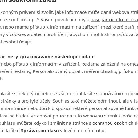
ákonným právem si zvolit, jaké informace může daná webová strá
může mít přístup. S Vaším povolením my a
naši partneři třetích s
/nebo máme přístup k informacím na zařízení, mezi které patří 
tory v cookies a datech prohlížení, abychom mohli shromažďovat 
t osobní údaje.
partnery zpracováváme následující údaje:
/nebo přístup k informacím v zařízení, Reklama založená na ome
měření reklamy, Personalizovaný obsah, měření obsahu, průzkum
eb
lasíte s některými nebo se všemi, souhlasíte s používáním cooki
o stránky a pro tyto účely. Souhlas také můžete odmítnout, ale v 
m na stránce nebudou k dispozici některé personalizované funkce
lasu se budou vztahovat pouze na tuto webovou stránku. Vaše na
ouhlasu můžete kdykoli změnit na stránce s
ochranou osobních ú
a tlačítko
Správa souhlasu
v levém dolním rohu.
Podklady a foto: Apple TV+