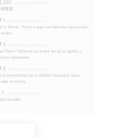
221
FILM | 22.04.2026 08:53
拆彈專家
1
ČLÁNEK | 26.03.2026 15:15
rry Potter: První trailer seriálového zpracování
 venku
3
ČLÁNEK | 15.03.2026 14:56
e Piece: Oblíbený pirátský seriál je zpátky s
ovými epizodami
2
ČLÁNEK | 15.03.2026 13:24
vá dramatická série přiblíží skutečný únos
tadla teroristy
1
OSOBA | 15.02.2026 21:37
dam Sandler