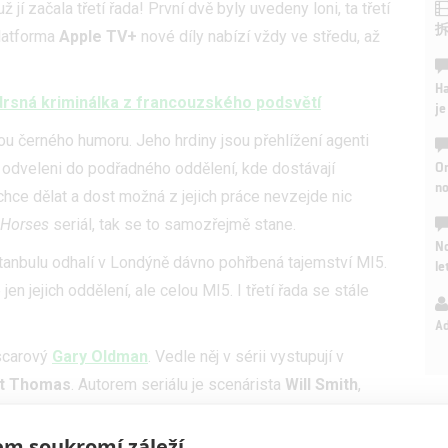
už jí začala třetí řada! První dvě byly uvedeny loni, ta třetí
platforma
Apple TV+
nové díly nabízí vždy ve středu, až
Ha
 drsná kriminálka z francouzského podsvětí
je
kou černého humoru. Jeho hrdiny jsou přehlížení agenti
On
m odveleni do podřadného oddělení, kde dostávají
n
echce dělat a dost možná z jejich práce nevzejde nic
 Horses
seriál, tak se to samozřejmě stane.
No
Istanbulu odhalí v Londýně dávno pohřbená tajemství MI5.
le
en jejich oddělení, ale celou MI5. I třetí řada se stále
A
scarový
Gary Oldman
. Vedle něj v sérii vystupují v
tt Thomas
. Autorem seriálu je scenárista
Will Smith
,
m soukromí záleží