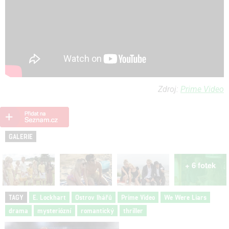
Zdroj:
Prime Video
GALERIE
+ 6 fotek
TAGY
E. Lockhart
Ostrov lhářů
Prime Video
We Were Liars
drama
mysteriózní
romantický
thriller