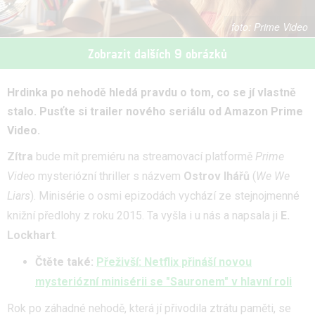
Prime Video
Zobrazit dalších 9 obrázků
Hrdinka po nehodě hledá pravdu o tom, co se jí vlastně
stalo. Pusťte si trailer nového seriálu od Amazon Prime
Video.
Zítra
bude mít premiéru na streamovací platformě
Prime
Video
mysteriózní thriller s názvem
Ostrov lhářů
(
We We
Liars
). Minisérie o osmi epizodách vychází ze stejnojmenné
knižní předlohy z roku 2015. Ta vyšla i u nás a napsala ji
E.
Lockhart
.
Čtěte také:
Přeživší: Netflix přináší novou
mysteriózní minisérii se "Sauronem" v hlavní roli
Rok po záhadné nehodě, která jí přivodila ztrátu paměti, se