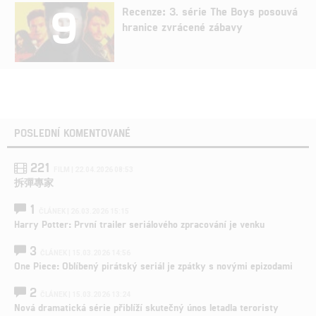
9
Recenze: 3. série The Boys posouvá
hranice zvrácené zábavy
POSLEDNÍ KOMENTOVANÉ
221
FILM | 22.04.2026 08:53
拆彈專家
1
ČLÁNEK | 26.03.2026 15:15
Harry Potter: První trailer seriálového zpracování je venku
3
ČLÁNEK | 15.03.2026 14:56
One Piece: Oblíbený pirátský seriál je zpátky s novými epizodami
2
ČLÁNEK | 15.03.2026 13:24
Nová dramatická série přiblíží skutečný únos letadla teroristy