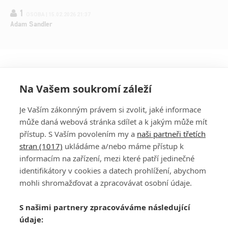
1
OSOBA | 15.02.2026 21:37
Adam Sandler
Na Vašem soukromí záleží
Je Vaším zákonným právem si zvolit, jaké informace
může daná webová stránka sdílet a k jakým může mít
přístup. S Vaším povolením my a
naši partneři třetích
stran (1017)
ukládáme a/nebo máme přístup k
informacím na zařízení, mezi které patří jedinečné
DISKUZE
PŘIHLÁSIT
identifikátory v cookies a datech prohlížení, abychom
REGISTROVAT
mohli shromažďovat a zpracovávat osobní údaje.
Šéfredaktorkou webu je
Petr Slavík
, e-mail
serialy@fandimefilmu.cz
S našimi partnery zpracováváme následující
údaje:
Máte-li zájem o inzerci na našem webu napište nám na e-mail