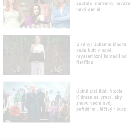
Zoufalé manželky naváže
nový seriál
Sirény: Julianne Moore
vede kult v nové
mysteriózní komedii od
Netflixu
Úplně cizí lidé: Nicole
Kidman se vrací, aby
znovu vedla svůj
pofidérní „léčivý“ kurz