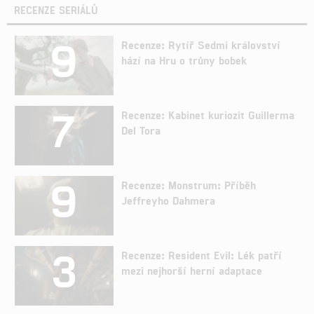
RECENZE SERIÁLŮ
9
Recenze: Rytíř Sedmi království
hází na Hru o trůny bobek
7
Recenze: Kabinet kuriozit Guillerma
Del Tora
9
Recenze: Monstrum: Příběh
Jeffreyho Dahmera
3
Recenze: Resident Evil: Lék patří
mezi nejhorší herní adaptace