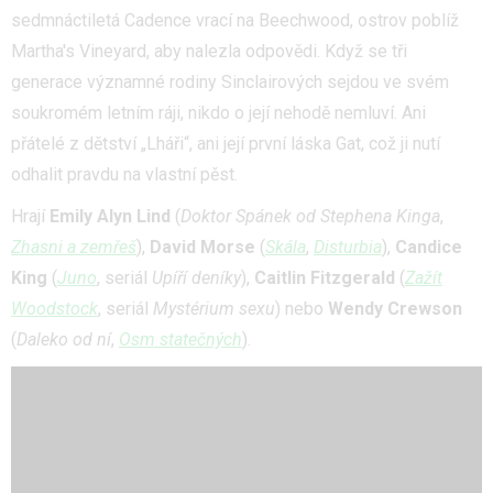
sedmnáctiletá Cadence vrací na Beechwood, ostrov poblíž
Martha's Vineyard, aby nalezla odpovědi. Když se tři
generace významné rodiny Sinclairových sejdou ve svém
soukromém letním ráji, nikdo o její nehodě nemluví. Ani
přátelé z dětství „Lháři“, ani její první láska Gat, což ji nutí
odhalit pravdu na vlastní pěst.
Hrají
Emily Alyn Lind
(
Doktor Spánek od Stephena Kinga
,
Zhasni a zemřeš
),
David Morse
(
Skála
,
Disturbia
),
Candice
King
(
Juno
, seriál
Upíří deníky
),
Caitlin Fitzgerald
(
Zažít
Woodstock
, seriál
Mystérium sexu
) nebo
Wendy Crewson
(
Daleko od ní
,
Osm statečných
).