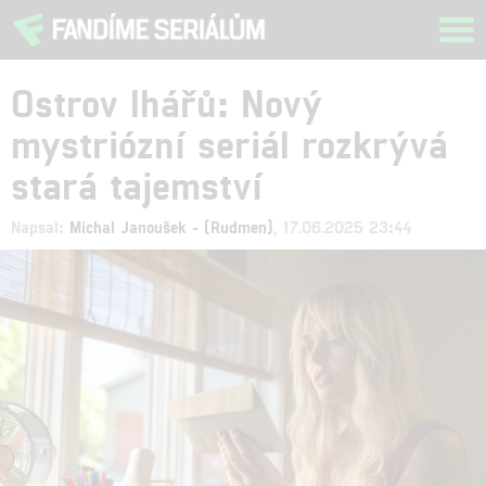
Tog
navi
Ostrov lhářů: Nový
mystriózní seriál rozkrývá
stará tajemství
Napsal:
Michal Janoušek - (Rudmen)
, 17.06.2025 23:44