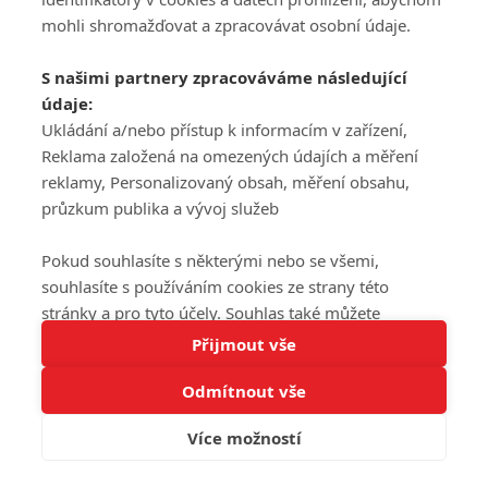
mohli shromažďovat a zpracovávat osobní údaje.
S našimi partnery zpracováváme následující
údaje:
Ukládání a/nebo přístup k informacím v zařízení,
Reklama založená na omezených údajích a měření
reklamy, Personalizovaný obsah, měření obsahu,
průzkum publika a vývoj služeb
Pokud souhlasíte s některými nebo se všemi,
souhlasíte s používáním cookies ze strany této
stránky a pro tyto účely. Souhlas také můžete
Tato stránka používá soubory cookies.
odmítnout, ale v takovém případě vám na stránce
Přijmout vše
Více informací
nebudou k dispozici některé personalizované funkce.
Odmítnout vše
Vaše volby souhlasu se budou vztahovat pouze na
Rozumím
tuto webovou stránku. Vaše nastavení a odvolání
Více možností
souhlasu můžete kdykoli změnit na stránce s
ochranou osobních údajů
nebo kliknutím na tlačítko