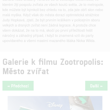
kterém žijí pospolu zvířata ze všech koutů světa. Je to metropole,
kde můžete být kýmkoli bez ohledu na to, zda jste obří slon nebo
malá myška. Když však do města dorazí optimistická strážnice
Judy Hopkavá, zjistí, že být prvním králíkem v policejním sboru
velkých a drsných zvířat není žádná legrace. A protože chce
všem dokázat, že na to má, skočí po první příležitosti řešit
náročný a záhadný případ, i když to znamená vzít do party
upovídaného a všemi mastmi mazaného lišáka Nicka Wilda.
Galerie k filmu Zootropolis:
Město zvířat
« Předchozí
Další »