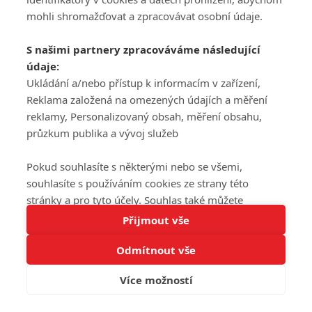
mohli shromažďovat a zpracovávat osobní údaje.
S našimi partnery zpracováváme následující
údaje:
Ukládání a/nebo přístup k informacím v zařízení,
Reklama založená na omezených údajích a měření
reklamy, Personalizovaný obsah, měření obsahu,
průzkum publika a vývoj služeb
Pokud souhlasíte s některými nebo se všemi,
souhlasíte s používáním cookies ze strany této
stránky a pro tyto účely. Souhlas také můžete
Tato stránka používá soubory cookies.
odmítnout, ale v takovém případě vám na stránce
Přijmout vše
Více informací
nebudou k dispozici některé personalizované funkce.
Odmítnout vše
Vaše volby souhlasu se budou vztahovat pouze na
Rozumím
tuto webovou stránku. Vaše nastavení a odvolání
Více možností
souhlasu můžete kdykoli změnit na stránce s
ochranou osobních údajů
nebo kliknutím na tlačítko