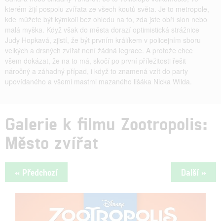
kterém žijí pospolu zvířata ze všech koutů světa. Je to metropole,
kde můžete být kýmkoli bez ohledu na to, zda jste obří slon nebo
malá myška. Když však do města dorazí optimistická strážnice
Judy Hopkavá, zjistí, že být prvním králíkem v policejním sboru
velkých a drsných zvířat není žádná legrace. A protože chce
všem dokázat, že na to má, skočí po první příležitosti řešit
náročný a záhadný případ, i když to znamená vzít do party
upovídaného a všemi mastmi mazaného lišáka Nicka Wilda.
Galerie k filmu Zootropolis:
Město zvířat
« Předchozí
Další »